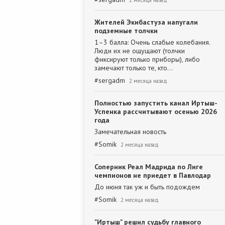
2 месяца назад
Жителей Экибастуза напугали
подземные толчки
1–3 балла: Очень слабые колебания.
Люди их не ощущают (толчки
фиксируют только приборы), либо
замечают только те, кто…
#
sergadm
2 месяца назад
Полностью запустить канал Иртыш-
Успенка рассчитывают осенью 2026
года
Замечательная новость
#
Somik
2 месяца назад
Соперник Реал Мадрида по Лиге
чемпионов не приедет в Павлодар
До июня так уж и быть подождем
#
Somik
2 месяца назад
"Иртыш" решил судьбу главного