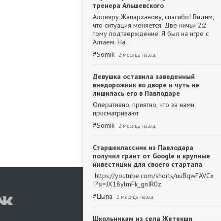
тренера Альшевского
Алдияру Жапарханову, спасибо! Видим,
что ситуация меняется. Две ничьи 2:2
тому подтверждение. Я был на игре с
Алтаем. На…
#
Somik
2 месяца назад
Девушка оставила заведенный
внедорожник во дворе и чуть не
лишилась его в Павлодаре
Оперативно, приятно, что за нами
присматривают
#
Somik
2 месяца назад
Старшеклассник из Павлодара
получил грант от Google и крупные
инвестиции для своего стартапа
https://youtube.com/shorts/uuBqwFAVCx
I?si=JX18ylmFk_gnIR0z
#
Цыпа
2 месяца назад
Школьникам из села Жетекши