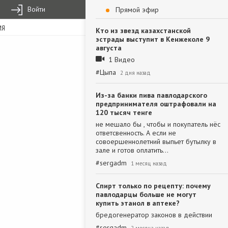
Войти
Прямой эфир
ИЯ
Кто из звезд казахстанской
эстрады выступит в Кенжеколе 9
августа
1 Видео
#
Цыпа
2 дня назад
Из-за банки пива павлодарского
предпринимателя оштрафовали на
120 тысяч тенге
не мешало бы , чтобы и покупатель нёс
ответсвенность. А если не
совоершеннолетний выпьет бутылку в
зале и готов оплатить…
#
sergadm
1 месяц назад
Спирт только по рецепту: почему
павлодарцы больше не могут
купить этанол в аптеке?
бредогенератор законов в действии
#
sergadm