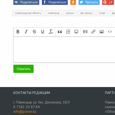
Поделиться
Поделиться
Твитнуть
+1
павлодарская область
павлодар
иртыш
фк иртыш
спорт
фу
КОНТАКТЫ РЕДАКЦИИ
ПАРТ
г. Павлодар ул. Ген. Дюсенова, 18/3
Павло
8 7182 20 87 84
газета
info@pavon.kz
«Обоз