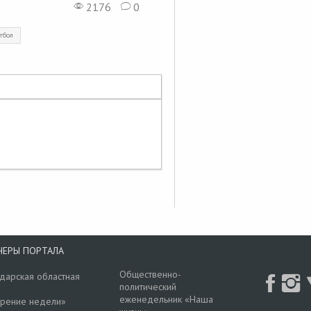
2176
0
тбол
НЕРЫ ПОРТАЛА
Общественно-
дарская областная
политический
еженедельник «Наша
рение недели»