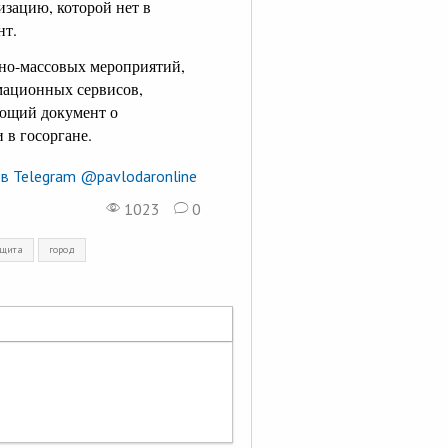
изацию, которой нет в
нт.
но-массовых мероприятий,
мационных сервисов,
ающий документ о
 в госоргане.
в Telegram @pavlodaronline
1023
0
ащита
город