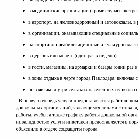
в медицинские организации (кроме случаев экстр
в аэропорт, на железнодорожный и автовокзалы, в 
в организации, оказывающие специальные социаль
на спортивно-реабилитационные и культурно-масс
в церковь или мечеть (один раз в неделю),
в гости, магазины, на ярмарки и базары (один раз в
в зоны отдыха в черте города Павлодара, включая
по заявкам внутри сельских населенных пунктов г
- В первую очередь услуги предоставляются работающи
дошкольных организаций, являющимся лицами с инвалид
работы, учебы, а также графику работы дошкольной орг
инвалидностью услуги инватакси предоставляется в поря
объяснили в отделе соцзащиты города.