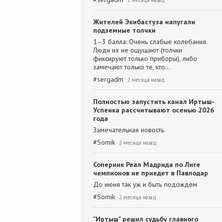
2 месяца назад
Жителей Экибастуза напугали
подземные толчки
1–3 балла: Очень слабые колебания.
Люди их не ощущают (толчки
фиксируют только приборы), либо
замечают только те, кто…
#
sergadm
2 месяца назад
Полностью запустить канал Иртыш-
Успенка рассчитывают осенью 2026
года
Замечательная новость
#
Somik
2 месяца назад
Соперник Реал Мадрида по Лиге
чемпионов не приедет в Павлодар
До июня так уж и быть подождем
#
Somik
2 месяца назад
"Иртыш" решил судьбу главного