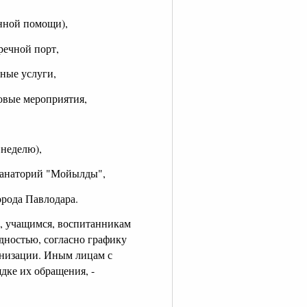
енной помощи),
речной порт,
ные услуги,
овые мероприятия,
 неделю),
 санаторий "Мойылды",
орода Павлодара.
м, учащимся, воспитанникам
ностью, согласно графику
анизации. Иным лицам с
дке их обращения, -