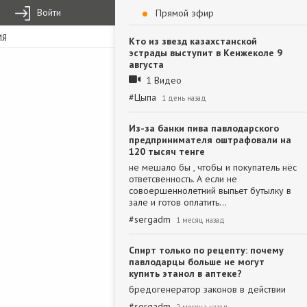
Войти
Прямой эфир
ИЯ
Кто из звезд казахстанской
эстрады выступит в Кенжеколе 9
августа
1 Видео
#
Цыпа
1 день назад
Из-за банки пива павлодарского
предпринимателя оштрафовали на
120 тысяч тенге
не мешало бы , чтобы и покупатель нёс
ответсвенность. А если не
совоершеннолетний выпьет бутылку в
зале и готов оплатить…
#
sergadm
1 месяц назад
Спирт только по рецепту: почему
павлодарцы больше не могут
купить этанол в аптеке?
бредогенератор законов в действии
#
sergadm