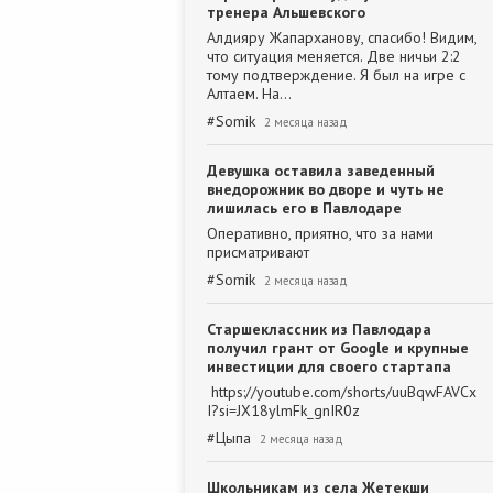
тренера Альшевского
Алдияру Жапарханову, спасибо! Видим,
что ситуация меняется. Две ничьи 2:2
тому подтверждение. Я был на игре с
Алтаем. На…
#
Somik
2 месяца назад
Девушка оставила заведенный
внедорожник во дворе и чуть не
лишилась его в Павлодаре
Оперативно, приятно, что за нами
присматривают
#
Somik
2 месяца назад
Старшеклассник из Павлодара
получил грант от Google и крупные
инвестиции для своего стартапа
https://youtube.com/shorts/uuBqwFAVCx
I?si=JX18ylmFk_gnIR0z
#
Цыпа
2 месяца назад
Школьникам из села Жетекши