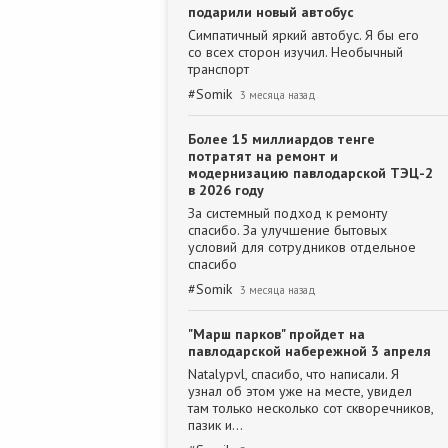
подарили новый автобус
Симпатичный яркий автобус. Я бы его
со всех сторон изучил. Необычный
транспорт
#
Somik
3 месяца назад
Более 15 миллиардов тенге
потратят на ремонт и
модернизацию павлодарской ТЭЦ-2
в 2026 году
За системный подход к ремонту
спасибо. За улучшение бытовых
условий для сотрудников отдельное
спасибо
#
Somik
3 месяца назад
"Марш парков" пройдет на
павлодарской набережной 3 апреля
Natalypvl, спасибо, что написали. Я
узнал об этом уже на месте, увидел
там только несколько сот скворечников,
пазик и…