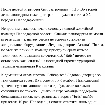
После первой игры счет был разгромным – 1:10. Во второй
день павлодарцы тоже проиграли, но уже со счетом 0:2,
передает Павлодар-онлайн.
Непростым выдалось начало сезона у главной хоккейной
команды Павлодарской области. Сначала павлодарцы не могли
играть дома – к началу сезона не успели установить
холодильное оборудование в Ледовом дворце "Астана". Потом,
по этой же причине, команде присудили сразу четыре
технических поражения со счетом 0:5. "Ertis" ничего не
оставалось, как "сидеть" на последней строчке турнирной
таблицы чемпионата Казахстана.
К домашним играм против "Бейбарыса" Ледовый дворец все-
таки оказался готов. Их провели 5 и 6 ноября. Павлодарский
зритель, судя по заполненности трибун, действительно
соскучился по хоккею. Однако на игре команды поддержка
болельщиков никак не отразилась: в ворота "Ertis" шайба
прилетела 10 раз. Павлодарцы смогли ответить лишь одной