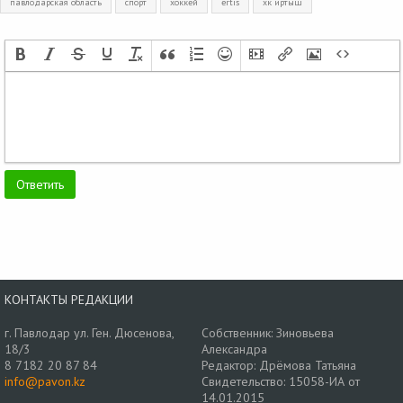
павлодарская область
спорт
хоккей
ertis
хк иртыш
КОНТАКТЫ РЕДАКЦИИ
г. Павлодар ул. Ген. Дюсенова,
Собственник: Зиновьева
18/3
Александра
8 7182 20 87 84
Редактор: Дрёмова Татьяна
info@pavon.kz
Свидетельство: 15058-ИА от
14.01.2015