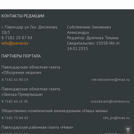
КОНТАКТЫ РЕДАКЦИИ
г. Павлодар ул. Ген. Дюсенова,
Собственник: Зиновьева
18/3
Александра
8 7182 20 87 84
Редактор: Дрёмова Татьяна
info@pavon.kz
Свидетельство: 15058-ИА от
14.01.2015
ПАРТНЕРЫ ПОРТАЛА
Павлодарская областная газета
«Обозрение недели»
8 7182 61 80 14
rek-obozrenie@mail.ru
Павлодарская областная газета
«Звезда Прииртышья»
8 7182 66 15 45
zvezda-pvl@rambler.ru
Общественно-политический еженедельник «Наша жизнь»
8 7182 73 04 43
life_pv@mail.ru
Павлодарская районная газета «Нива»