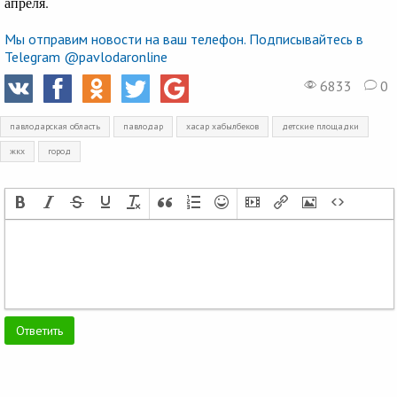
апреля.
Мы отправим новости на ваш телефон. Подписывайтесь в
Telegram @pavlodaronline
6833
0
павлодарская область
павлодар
хасар хабылбеков
детские площадки
жкх
город