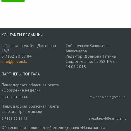
КОНТАКТЫ РЕДАКЦИИ
г. Павлодар ул. Ген. Дюсенова,
Собственник: Зиновьева
18/3
Александра
8 7182 20 87 84
Редактор: Дрёмова Татьяна
info@pavon.kz
Свидетельство: 15058-ИА от
14.01.2015
ПАРТНЕРЫ ПОРТАЛА
Павлодарская областная газета
«Обозрение недели»
8 7182 61 80 14
rek-obozrenie@mail.ru
Павлодарская областная газета
«Звезда Прииртышья»
8 7182 66 15 45
zvezda-pvl@rambler.ru
Общественно-политический еженедельник «Наша жизнь»