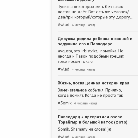
Тупизна некоторых жить без таких
постов не даёт. Вот есть же человек/
два/три, который/которые эту дорогу…
#
wlad
4 месяца назад
Девушка родила ребенка в ванной и
задушила его в Павлодаре
avgusta, это Irbistv.kz, помойка. Но
иногда и Павон подобным грешит,
тоже носом тыкаю.
#
wlad
4 месяца назад
Жизнь, посвященная истории края
Замечательное события. Приятно,
когда помнят. Когда не просто так
#
Somik
4 месяца назад
Павлодарцы превратили озеро
Торайгыр в большой каток (фото)
Somik, Shamanу ни слова! )))
#
wlad
4 месяца назад