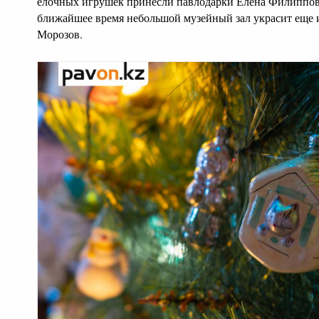
елочных игрушек принесли павлодарки Елена Филиппова
ближайшее время небольшой музейный зал украсит еще 
Морозов.