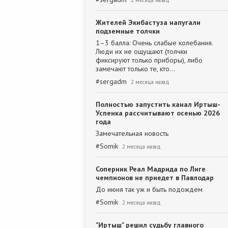
2 месяца назад
Жителей Экибастуза напугали
подземные толчки
1–3 балла: Очень слабые колебания.
Люди их не ощущают (толчки
фиксируют только приборы), либо
замечают только те, кто…
#
sergadm
2 месяца назад
Полностью запустить канал Иртыш-
Успенка рассчитывают осенью 2026
года
Замечательная новость
#
Somik
2 месяца назад
Соперник Реал Мадрида по Лиге
чемпионов не приедет в Павлодар
До июня так уж и быть подождем
#
Somik
2 месяца назад
"Иртыш" решил судьбу главного