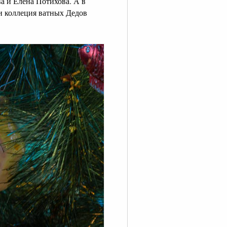
 и Елена Потихова. А в
и коллеция ватных Дедов