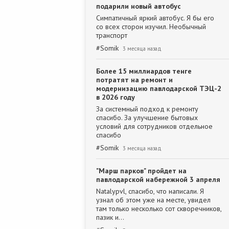
подарили новый автобус
Симпатичный яркий автобус. Я бы его
со всех сторон изучил. Необычный
транспорт
#
Somik
3 месяца назад
Более 15 миллиардов тенге
потратят на ремонт и
модернизацию павлодарской ТЭЦ-2
в 2026 году
За системный подход к ремонту
спасибо. За улучшение бытовых
условий для сотрудников отдельное
спасибо
#
Somik
3 месяца назад
"Марш парков" пройдет на
павлодарской набережной 3 апреля
Natalypvl, спасибо, что написали. Я
узнал об этом уже на месте, увидел
там только несколько сот скворечников,
пазик и…