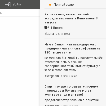
Войти
Прямой эфир
ИЯ
Кто из звезд казахстанской
эстрады выступит в Кенжеколе 9
августа
1 Видео
#
Цыпа
2 дня назад
Из-за банки пива павлодарского
предпринимателя оштрафовали на
120 тысяч тенге
не мешало бы , чтобы и покупатель нёс
ответсвенность. А если не
совоершеннолетний выпьет бутылку в
зале и готов оплатить…
#
sergadm
1 месяц назад
Спирт только по рецепту: почему
павлодарцы больше не могут
купить этанол в аптеке?
бредогенератор законов в действии
#
sergadm