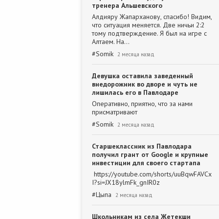
тренера Альшевского
Алдияру Жапарханову, спасибо! Видим,
что ситуация меняется. Две ничьи 2:2
тому подтверждение. Я был на игре с
Алтаем. На…
#
Somik
2 месяца назад
Девушка оставила заведенный
внедорожник во дворе и чуть не
лишилась его в Павлодаре
Оперативно, приятно, что за нами
присматривают
#
Somik
2 месяца назад
Старшеклассник из Павлодара
получил грант от Google и крупные
инвестиции для своего стартапа
https://youtube.com/shorts/uuBqwFAVCx
I?si=JX18ylmFk_gnIR0z
#
Цыпа
2 месяца назад
Школьникам из села Жетекши