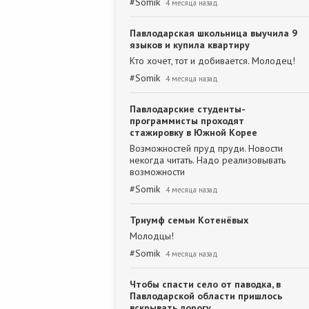
#
Somik
4 месяца назад
Павлодарская школьница выучила 9
языков и купила квартиру
Кто хочет, тот и добивается. Молодец!
#
Somik
4 месяца назад
Павлодарские студенты-
программисты проходят
стажировку в Южной Корее
Возможностей пруд пруди. Новости
некогда читать. Надо реализовывать
возможности
#
Somik
4 месяца назад
Триумф семьи Котенёвых
Молодцы!
#
Somik
4 месяца назад
Чтобы спасти село от паводка, в
Павлодарской области пришлось
вскрывать дорогу