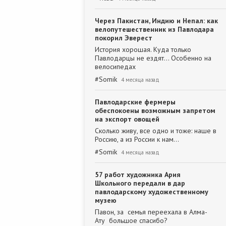
Через Пакистан, Индию и Непал: как
велопутешественник из Павлодара
покорил Эверест
История хорошая. Куда только
Павлодарцы не ездят... Особенно на
велосипедах
#
Somik
4 месяца назад
Павлодарские фермеры
обеспокоены возможным запретом
на экспорт овощей
Сколько живу, все одно и тоже: наше в
Россию, а из России к нам...
#
Somik
4 месяца назад
57 работ художника Ария
Школьного передали в дар
павлодарскому художественному
музею
Павон, за семья переехала в Алма-
Ату большое спасибо?