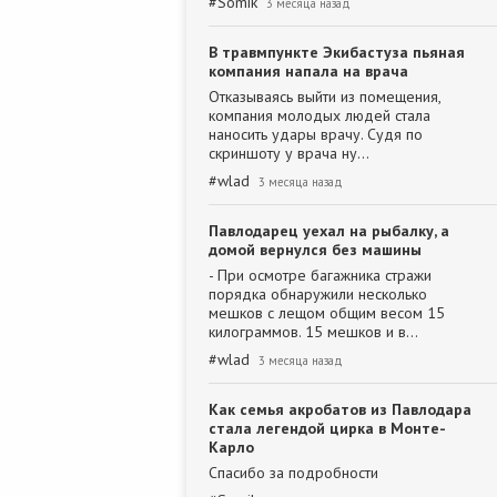
#
Somik
3 месяца назад
В травмпункте Экибастуза пьяная
компания напала на врача
Отказываясь выйти из помещения,
компания молодых людей стала
наносить удары врачу. Судя по
скриншоту у врача ну…
#
wlad
3 месяца назад
Павлодарец уехал на рыбалку, а
домой вернулся без машины
- При осмотре багажника стражи
порядка обнаружили несколько
мешков с лещом общим весом 15
килограммов. 15 мешков и в…
#
wlad
3 месяца назад
Как семья акробатов из Павлодара
стала легендой цирка в Монте-
Карло
Спасибо за подробности