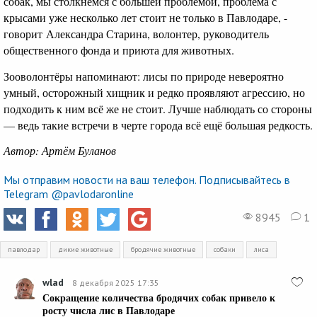
собак, мы столкнемся с большей проблемой, проблема с
крысами уже несколько лет стоит не только в Павлодаре, -
говорит
Александра Старина, волонтер, руководитель
общественного фонда и приюта для животных.
Зооволонтёры напоминают: лисы по природе невероятно
умный, осторожный хищник и редко проявляют агрессию, но
подходить к ним всё же не стоит. Лучше наблюдать со стороны
— ведь такие встречи в черте города всё ещё большая редкость.
Автор: Артём Буланов
Мы отправим новости на ваш телефон. Подписывайтесь в
Telegram @pavlodaronline
8945
1
павлодар
дикие животные
бродячие животные
собаки
лиса
wlad
8 декабря 2025 17:35
Сокращение количества бродячих собак привело к
росту числа лис в Павлодаре