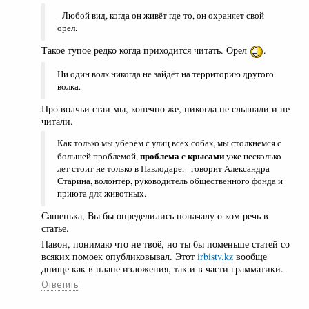
- Любой вид, когда он живёт где-то, он охраняет свой
орел.
Такое тупое редко когда приходится читать. Орел
.
Ни один волк никогда не зайдёт на территорию другого
волка.
Про волчьи стаи мы, конечно же, никогда не слышали и не
читали.
Как только мы уберём с улиц всех собак, мы столкнемся с
проблема с крысами
большей проблемой,
уже несколько
лет стоит не только в Павлодаре, - говорит Александра
Старина, волонтер, руководитель общественного фонда и
приюта для животных.
Сашенька, Вы бы определились поначалу о ком речь в
статье.
Павон, понимаю что не твоё, но ты бы поменьше статей со
всяких помоек опубликовывал. Этот
irbistv.kz
вообще
днище как в плане изложения, так и в части грамматики.
Ответить