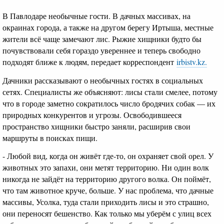
В Павлодаре необычные гости. В дачных массивах, на
окраинах города, а также на другом берегу Иртыша, местные
жители всё чаще замечают лис. Рыжие хищники будто бы
почувствовали себя гораздо увереннее и теперь свободно
подходят ближе к людям, передает корреспондент
irbistv.kz
.
Дачники рассказывают о необычных гостях в социальных
сетях. Специалисты же объясняют: лисы стали смелее, потому
что в городе заметно сократилось число бродячих собак — их
природных конкурентов и угрозы. Освободившееся
пространство хищники быстро заняли, расширив свои
маршруты в поисках пищи.
- Любой вид, когда он живёт где-то, он охраняет свой орел. У
животных это запахи, они метят территорию. Ни один волк
никогда не зайдёт на территорию другого волка. Он поймёт,
что там животное круче, больше. У нас проблема, что дачные
массивы, Усолка, туда стали приходить лисы и это страшно,
они переносят бешенство. Как только мы уберём с улиц всех