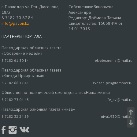
г. Павлодар ул. Ген. Дюсенова,
Собственник: Зиновьева
18/3
Александра
8 7182 20 87 84
Редактор: Дрёмова Татьяна
info@pavon.kz
Свидетельство: 15058-ИА от
14.01.2015
ПАРТНЕРЫ ПОРТАЛА
Павлодарская областная газета
«Обозрение недели»
8 7182 61 80 14
rek-obozrenie@mail.ru
Павлодарская областная газета
«Звезда Прииртышья»
8 7182 66 15 45
zvezda-pvl@rambler.ru
Общественно-политический еженедельник «Наша жизнь»
8 7182 73 04 43
life_pv@mail.ru
Павлодарская районная газета «Нива»
8 7182 32 24 59
niva1930@mail.ru