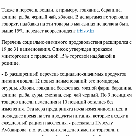
Также в перечень вошли, к примеру, говядина, баранина,
конина, рыба, черный чай, яблоки. В департаменте торговли
говорят, надбавка на эти товары в магазинах не должна быть
выше 15%, передает корреспондент
irbistv.kz.
Перечень социально-значимого продовольствия расширился с
19 до 31 наименования. Список утвержден приказом
минторговли
с
предельной 15% торговой надбавкой в
рознице.
-
В
расширенный перечень социально-значимых продуктов
питания вошли 12 новых наименований: это помидоры,
огурцы, яблоки, говядина бескостная, мясной фарш, баранина,
конина, рыба, куры, сметана, сыр, чай черный. По 9 позициям
товаров внесли изменения и 10 позиций остались без
изменения.
Э
та мера предпринята из-за изменчивости цен в
последнее время на эти продукты питания, которые входят в
ежедневный рацион населения, -
рассказала
Нурсулу
Аубакирова, и.о. руководителя департамента торговли и