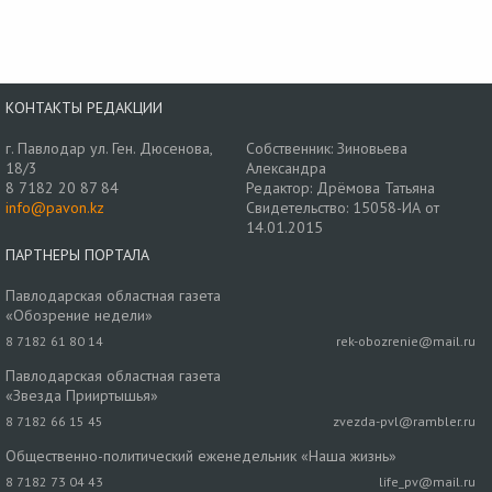
КОНТАКТЫ РЕДАКЦИИ
г. Павлодар ул. Ген. Дюсенова,
Собственник: Зиновьева
18/3
Александра
8 7182 20 87 84
Редактор: Дрёмова Татьяна
info@pavon.kz
Свидетельство: 15058-ИА от
14.01.2015
ПАРТНЕРЫ ПОРТАЛА
Павлодарская областная газета
«Обозрение недели»
8 7182 61 80 14
rek-obozrenie@mail.ru
Павлодарская областная газета
«Звезда Прииртышья»
8 7182 66 15 45
zvezda-pvl@rambler.ru
Общественно-политический еженедельник «Наша жизнь»
8 7182 73 04 43
life_pv@mail.ru