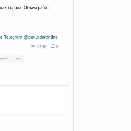
ах города. Объем работ
в Telegram @pavlodaronline
2208
0
еревья
жкх