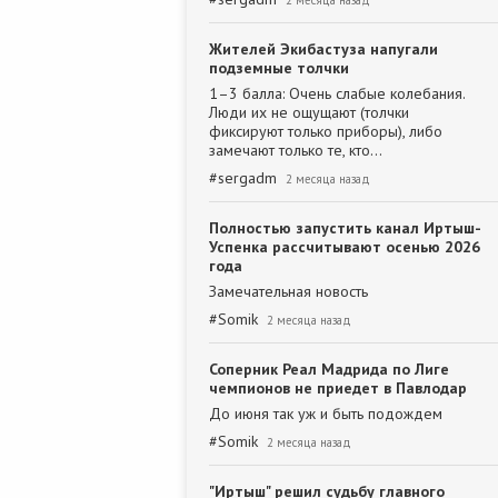
2 месяца назад
Жителей Экибастуза напугали
подземные толчки
1–3 балла: Очень слабые колебания.
Люди их не ощущают (толчки
фиксируют только приборы), либо
замечают только те, кто…
#
sergadm
2 месяца назад
Полностью запустить канал Иртыш-
Успенка рассчитывают осенью 2026
года
Замечательная новость
#
Somik
2 месяца назад
Соперник Реал Мадрида по Лиге
чемпионов не приедет в Павлодар
До июня так уж и быть подождем
#
Somik
2 месяца назад
"Иртыш" решил судьбу главного