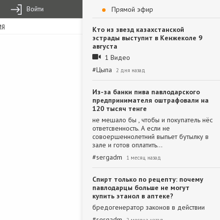
Войти
Прямой эфир
ИЯ
Кто из звезд казахстанской
эстрады выступит в Кенжеколе 9
августа
1 Видео
#
Цыпа
2 дня назад
Из-за банки пива павлодарского
предпринимателя оштрафовали на
120 тысяч тенге
не мешало бы , чтобы и покупатель нёс
ответсвенность. А если не
совоершеннолетний выпьет бутылку в
зале и готов оплатить…
#
sergadm
1 месяц назад
Спирт только по рецепту: почему
павлодарцы больше не могут
купить этанол в аптеке?
бредогенератор законов в действии
#
sergadm