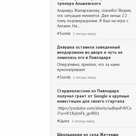
тренера Альшевского
Алдияру Жапарханову, спасибо! Видим,
что ситуация меняется. Две ничьи 2:2
тому подтверждение. Я был на игре с
Алтаем. На…
#
Somik
2 месяца назад
Девушка оставила заведенный
внедорожник во дворе и чуть не
лишилась его в Павлодаре
Оперативно, приятно, что за нами
присматривают
#
Somik
2 месяца назад
Старшеклассник из Павлодара
получил грант от Google и крупные
инвестиции для своего стартапа
https://youtube.com/shorts/uuBqwFAVCx
I?si=JX18ylmFk_gnIR0z
#
Цыпа
3 месяца назад
Школьникам из села Жетекши