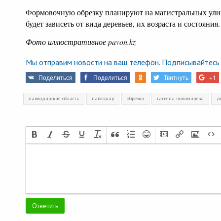
Формовочную обрезку планируют на магистральных улиц
будет зависеть от вида деревьев, их возраста и состояния.
Фото иллюстративное pavon.kz
Мы отправим новости на ваш телефон. Подписывайтесь 
Поделиться
Поделиться
Твитнуть
+1
павлодарская область
павлодар
обрезка
татьяна пономарева
д