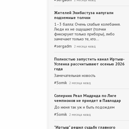
2 месяца назад
Жителей Экибастуза напугали
подземные толчки
1–3 балла: Очень слабые колебания.
Люди их не ощущают (толчки
фиксируют только приборы), либо
замечают только те, кто…
#
sergadm
2 месяца назад
Полностью запустить канал Иртыш-
Успенка рассчитывают осенью 2026
года
Замечательная новость
#
Somik
2 месяца назад
Соперник Реал Мадрида по Лиге
чемпионов не приедет в Павлодар
До июня так уж и быть подождем
#
Somik
2 месяца назад
"Иртыш" решил судьбу главного