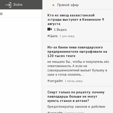
Войти
Прямой эфир
ИЯ
Кто из звезд казахстанской
эстрады выступит в Кенжеколе 9
августа
1 Видео
#
Цыпа
2 дня назад
Из-за банки пива павлодарского
предпринимателя оштрафовали на
120 тысяч тенге
не мешало бы , чтобы и покупатель нёс
ответсвенность. А если не
совоершеннолетний выпьет бутылку в
зале и готов оплатить…
#
sergadm
1 месяц назад
Спирт только по рецепту: почему
павлодарцы больше не могут
купить этанол в аптеке?
бредогенератор законов в действии
#
sergadm