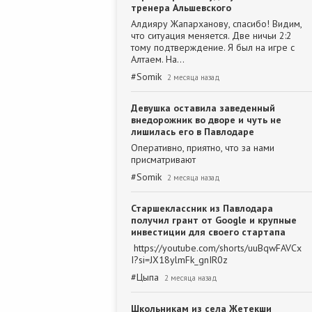
тренера Альшевского
Алдияру Жапарханову, спасибо! Видим,
что ситуация меняется. Две ничьи 2:2
тому подтверждение. Я был на игре с
Алтаем. На…
#
Somik
2 месяца назад
Девушка оставила заведенный
внедорожник во дворе и чуть не
лишилась его в Павлодаре
Оперативно, приятно, что за нами
присматривают
#
Somik
2 месяца назад
Старшеклассник из Павлодара
получил грант от Google и крупные
инвестиции для своего стартапа
https://youtube.com/shorts/uuBqwFAVCx
I?si=JX18ylmFk_gnIR0z
#
Цыпа
2 месяца назад
Школьникам из села Жетекши