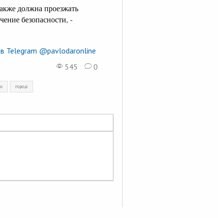
также должна проезжать
чение безопасности, -
в Telegram @pavlodaronline
545
0
во
город