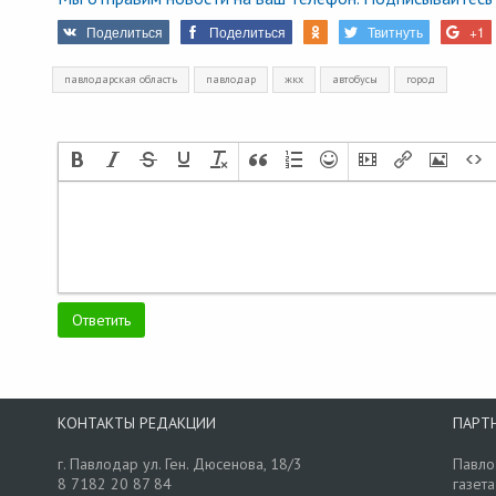
Поделиться
Поделиться
Твитнуть
+1
павлодарская область
павлодар
жкх
автобусы
город
КОНТАКТЫ РЕДАКЦИИ
ПАРТ
г. Павлодар ул. Ген. Дюсенова, 18/3
Павло
8 7182 20 87 84
газета