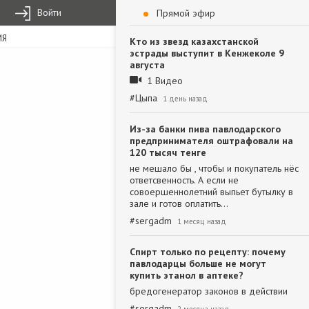
Войти
Прямой эфир
ИЯ
Кто из звезд казахстанской
эстрады выступит в Кенжеколе 9
августа
1 Видео
#
Цыпа
1 день назад
Из-за банки пива павлодарского
предпринимателя оштрафовали на
120 тысяч тенге
не мешало бы , чтобы и покупатель нёс
ответсвенность. А если не
совоершеннолетний выпьет бутылку в
зале и готов оплатить…
#
sergadm
1 месяц назад
Спирт только по рецепту: почему
павлодарцы больше не могут
купить этанол в аптеке?
бредогенератор законов в действии
#
sergadm