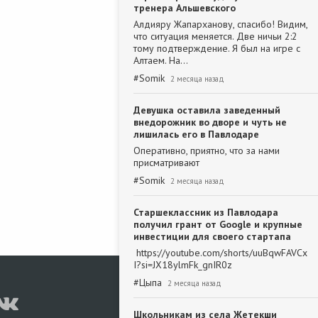
тренера Альшевского
Алдияру Жапарханову, спасибо! Видим,
что ситуация меняется. Две ничьи 2:2
тому подтверждение. Я был на игре с
Алтаем. На…
#
Somik
2 месяца назад
Девушка оставила заведенный
внедорожник во дворе и чуть не
лишилась его в Павлодаре
Оперативно, приятно, что за нами
присматривают
#
Somik
2 месяца назад
Старшеклассник из Павлодара
получил грант от Google и крупные
инвестиции для своего стартапа
https://youtube.com/shorts/uuBqwFAVCx
I?si=JX18ylmFk_gnIR0z
#
Цыпа
2 месяца назад
Школьникам из села Жетекши