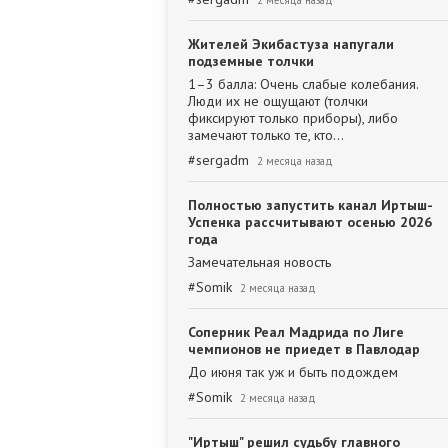
2 месяца назад
Жителей Экибастуза напугали
подземные толчки
1–3 балла: Очень слабые колебания.
Люди их не ощущают (толчки
фиксируют только приборы), либо
замечают только те, кто…
#
sergadm
2 месяца назад
Полностью запустить канал Иртыш-
Успенка рассчитывают осенью 2026
года
Замечательная новость
#
Somik
2 месяца назад
Соперник Реал Мадрида по Лиге
чемпионов не приедет в Павлодар
До июня так уж и быть подождем
#
Somik
2 месяца назад
"Иртыш" решил судьбу главного