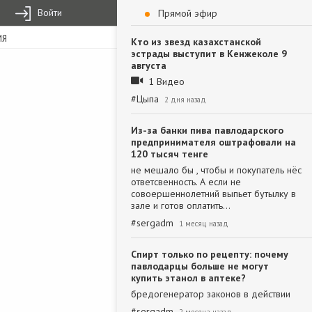
Войти
Прямой эфир
ИЯ
Кто из звезд казахстанской
эстрады выступит в Кенжеколе 9
августа
1 Видео
#
Цыпа
2 дня назад
Из-за банки пива павлодарского
предпринимателя оштрафовали на
120 тысяч тенге
не мешало бы , чтобы и покупатель нёс
ответсвенность. А если не
совоершеннолетний выпьет бутылку в
зале и готов оплатить…
#
sergadm
1 месяц назад
Спирт только по рецепту: почему
павлодарцы больше не могут
купить этанол в аптеке?
бредогенератор законов в действии
#
sergadm