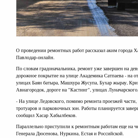
О проведении ремонтных работ рассказал аким города Х
Павлодар-онлайн.
По словам градоначальника, ремонт уже завершен на дев
дорожное покрытие на улице Академика Сатпаева - на от
улицах Баян батыра, Машхура Жусупа, Бухар жырау, Крив
Авиагородок, дороге на "Кастинг", улицах Луначарского
- На улице Ледовского, помимо ремонта проезжей части,
тротуаров и парковочных зон. Работы планируется завер
сообщил Хасар Хабылбеков.
Параллельно приступили к ремонтным работам еще на че
Генерала Дюсенова, Нуркина, Естая и Российской.