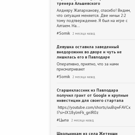
тренера Альшевского
Алдияру Жапарханову, спасибо! Видим,
что ситуация меняется. Две ничьи 2:2
тому подтверждение. Я был на игре с
Алтаем. На…
#
Somik
2 месяца назад
Девушка оставила заведенный
внедорожник во дворе и чуть не
лишилась его в Павлодаре
Оперативно, приятно, что за нами
присматривают
#
Somik
2 месяца назад
Старшеклассник из Павлодара
получил грант от Google и крупные
инвестиции для своего стартапа
https://youtube.com/shorts/uuBqwFAVCx
I?si=JX18ylmFk_gnIR0z
#
Цыпа
2 месяца назад
Школьникам из села Жетекши