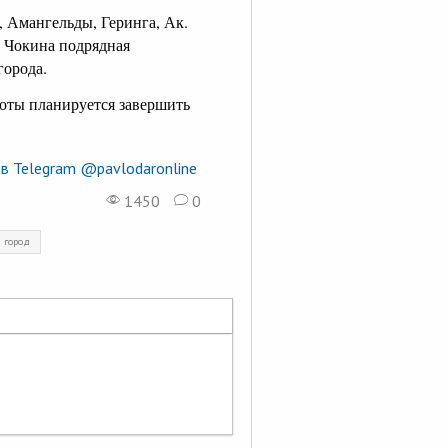
, Амангельды, Геринга, Ак.
е Чокина подрядная
города.
оты планируется завершить
в Telegram @pavlodaronline
1450
0
город