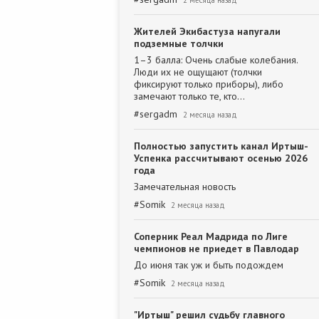
2 месяца назад
Жителей Экибастуза напугали
подземные толчки
1–3 балла: Очень слабые колебания.
Люди их не ощущают (толчки
фиксируют только приборы), либо
замечают только те, кто…
#
sergadm
2 месяца назад
Полностью запустить канал Иртыш-
Успенка рассчитывают осенью 2026
года
Замечательная новость
#
Somik
2 месяца назад
Соперник Реал Мадрида по Лиге
чемпионов не приедет в Павлодар
До июня так уж и быть подождем
#
Somik
2 месяца назад
"Иртыш" решил судьбу главного