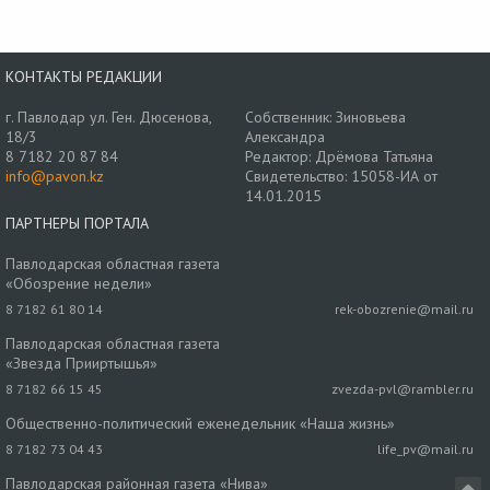
КОНТАКТЫ РЕДАКЦИИ
г. Павлодар ул. Ген. Дюсенова,
Собственник: Зиновьева
18/3
Александра
8 7182 20 87 84
Редактор: Дрёмова Татьяна
info@pavon.kz
Свидетельство: 15058-ИА от
14.01.2015
ПАРТНЕРЫ ПОРТАЛА
Павлодарская областная газета
«Обозрение недели»
8 7182 61 80 14
rek-obozrenie@mail.ru
Павлодарская областная газета
«Звезда Прииртышья»
8 7182 66 15 45
zvezda-pvl@rambler.ru
Общественно-политический еженедельник «Наша жизнь»
8 7182 73 04 43
life_pv@mail.ru
Павлодарская районная газета «Нива»