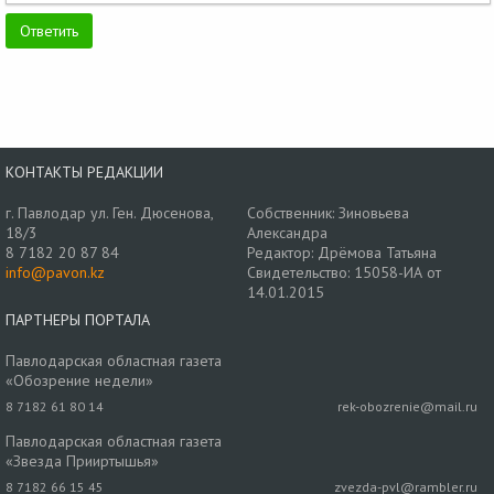
КОНТАКТЫ РЕДАКЦИИ
г. Павлодар ул. Ген. Дюсенова,
Собственник: Зиновьева
18/3
Александра
8 7182 20 87 84
Редактор: Дрёмова Татьяна
info@pavon.kz
Свидетельство: 15058-ИА от
14.01.2015
ПАРТНЕРЫ ПОРТАЛА
Павлодарская областная газета
«Обозрение недели»
8 7182 61 80 14
rek-obozrenie@mail.ru
Павлодарская областная газета
«Звезда Прииртышья»
8 7182 66 15 45
zvezda-pvl@rambler.ru