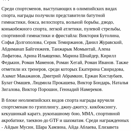
Среди спортсменов, выступающих в олимпийских видах
спорта, награды получили представители батутной
гимнастики, бокса, велоспорта, вольной борьбы, дзюдо,
конькобежного спорта, легкой атлетики, пулевой стрельбы,
спортивной гимнастики и фристайла: Виктория Бутолина,
Софья Долгополова, Серик Темиржанов, Данил Журавский,
Абдиманап Байгенжеев, Танжарык Момынтай, Алена
Лифатова, Арина Ильященко, Марина Шнайдер, Кирилл
Федькин, Роман Маменов, Роман Хегай, Роман Иванов. Также
отметили их тренеров, среди которых Екатерина Свиридова,
Азамат Макажанов, Дмитрий Абрамкин, Ержан Кистаубаев,
Булат Омашев, Людмила Прокашева, Виктор Бондарь, Наталья
Зигалова, Виктор Порошин, Геннадий Намереков.
В блоке неолимпийских видов спорта награды вручили
спортсменам по грэпплингу, джиу-джитсу, кикбоксингу,
кекушинкай каратэ, рукопашному бою, ММА, спортивной
акробатике, таеквон-до GTF и шахматам. Среди награжденных
- Айдын Мусин, Шара Хамзина, Айда Аблаева, Елизавета