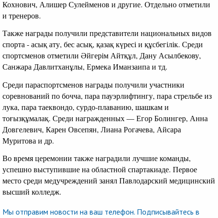
Кохнович, Алишер Сулейменов и другие. Отдельно отметили
и тренеров.
Также награды получили представители национальных видов
спорта - асық ату, бес асық, қазақ күресі и құсбегілік. Среди
спортсменов отметили Әйгерім Айтқұл, Дану Асылбекову,
Санжара Давлитханұлы, Ермека Иманзаипа и тд.
Среди параспортсменов награды получили участники
соревнований по бочча, пара пауэрлифтингу, пара стрельбе из
лука, пара таеквондо, сурдо-плаванию, шашкам и
тоғызқұмалақ. Среди награжденных — Егор Болингер, Анна
Довгелевич, Карен Овсепян, Лиана Рогачева, Айсара
Муритова и др.
Во время церемонии также наградили лучшие команды,
успешно выступившие на областной спартакиаде. Первое
место среди медучреждений занял Павлодарский медицинский
высший колледж.
Мы отправим новости на ваш телефон. Подписывайтесь в