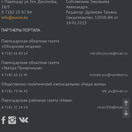
г. Павлодар ул. Ген. Дюсенова,
Собственник: Зиновьева
18/3
Александра
8 7182 20 87 84
Редактор: Дрёмова Татьяна
info@pavon.kz
Свидетельство: 15058-ИА от
14.01.2015
ПАРТНЕРЫ ПОРТАЛА
Павлодарская областная газета
«Обозрение недели»
8 7182 61 80 14
rek-obozrenie@mail.ru
Павлодарская областная газета
«Звезда Прииртышья»
8 7182 66 15 45
zvezda-pvl@rambler.ru
Общественно-политический еженедельник «Наша жизнь»
8 7182 73 04 43
life_pv@mail.ru
Павлодарская районная газета «Нива»
8 7182 32 24 59
niva1930@mail.ru