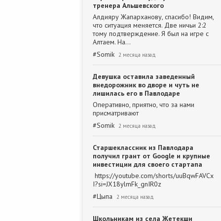
тренера Альшевского
Алдияру Жапарханову, спасибо! Видим,
что ситуация меняется. Две ничьи 2:2
тому подтверждение. Я был на игре с
Алтаем. На…
#
Somik
2 месяца назад
Девушка оставила заведенный
внедорожник во дворе и чуть не
лишилась его в Павлодаре
Оперативно, приятно, что за нами
присматривают
#
Somik
2 месяца назад
Старшеклассник из Павлодара
получил грант от Google и крупные
инвестиции для своего стартапа
https://youtube.com/shorts/uuBqwFAVCx
I?si=JX18ylmFk_gnIR0z
#
Цыпа
2 месяца назад
Школьникам из села Жетекши