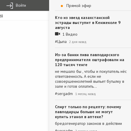
Войти
Прямой эфир
ИЯ
Кто из звезд казахстанской
эстрады выступит в Кенжеколе 9
августа
1 Видео
#
Цыпа
2 дня назад
Из-за банки пива павлодарского
предпринимателя оштрафовали на
120 тысяч тенге
не мешало бы , чтобы и покупатель нёс
ответсвенность. А если не
совоершеннолетний выпьет бутылку в
зале и готов оплатить…
#
sergadm
1 месяц назад
Спирт только по рецепту: почему
павлодарцы больше не могут
купить этанол в аптеке?
бредогенератор законов в действии
#
sergadm