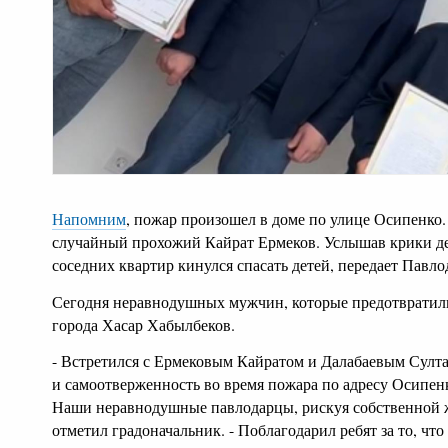
Напомним
, пожар произошел в доме по улице Осипенко
случайный прохожий Кайрат Ермеков. Услышав крики де
соседних квартир кинулся спасать детей, передает Павло
Сегодня неравнодушных мужчин, которые предотвратили
города Хасар Хабылбеков.
- Встретился с Ермековым Кайратом и Далабаевым Сул
и самоотверженность во время пожара по адресу Осипенк
Наши неравнодушные павлодарцы, рискуя собственной жи
отметил градоначальник. - Поблагодарил ребят за то, чт