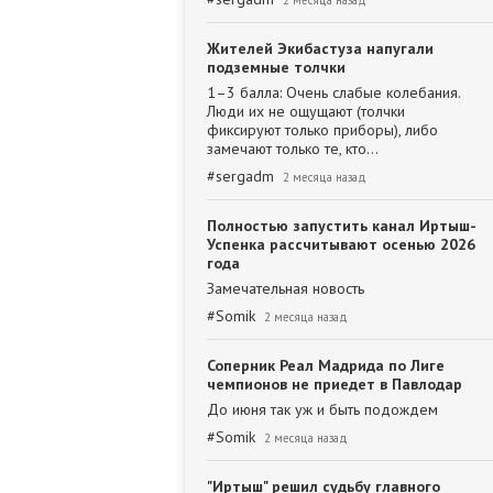
2 месяца назад
Жителей Экибастуза напугали
подземные толчки
1–3 балла: Очень слабые колебания.
Люди их не ощущают (толчки
фиксируют только приборы), либо
замечают только те, кто…
#
sergadm
2 месяца назад
Полностью запустить канал Иртыш-
Успенка рассчитывают осенью 2026
года
Замечательная новость
#
Somik
2 месяца назад
Соперник Реал Мадрида по Лиге
чемпионов не приедет в Павлодар
До июня так уж и быть подождем
#
Somik
2 месяца назад
"Иртыш" решил судьбу главного