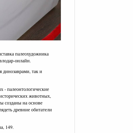
ыставка палеохудожника
влодар-онлайн.
я динозаврами, так и
их - палеонтологические
оисторических животных,
ы созданы на основе
лядеть древние обитатели
а, 149.