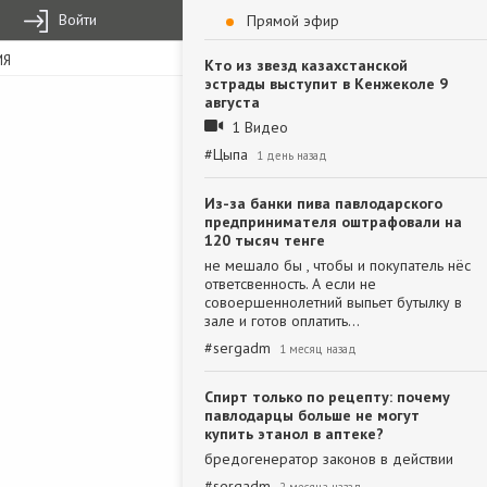
Войти
Прямой эфир
ИЯ
Кто из звезд казахстанской
эстрады выступит в Кенжеколе 9
августа
1 Видео
#
Цыпа
1 день назад
Из-за банки пива павлодарского
предпринимателя оштрафовали на
120 тысяч тенге
не мешало бы , чтобы и покупатель нёс
ответсвенность. А если не
совоершеннолетний выпьет бутылку в
зале и готов оплатить…
#
sergadm
1 месяц назад
Спирт только по рецепту: почему
павлодарцы больше не могут
купить этанол в аптеке?
бредогенератор законов в действии
#
sergadm