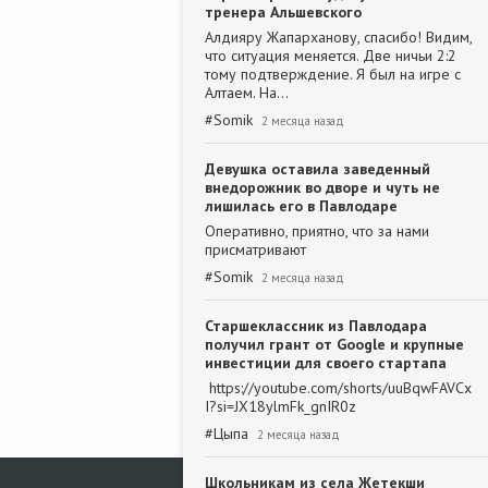
тренера Альшевского
Алдияру Жапарханову, спасибо! Видим,
что ситуация меняется. Две ничьи 2:2
тому подтверждение. Я был на игре с
Алтаем. На…
#
Somik
2 месяца назад
Девушка оставила заведенный
внедорожник во дворе и чуть не
лишилась его в Павлодаре
Оперативно, приятно, что за нами
присматривают
#
Somik
2 месяца назад
Старшеклассник из Павлодара
получил грант от Google и крупные
инвестиции для своего стартапа
https://youtube.com/shorts/uuBqwFAVCx
I?si=JX18ylmFk_gnIR0z
#
Цыпа
2 месяца назад
Школьникам из села Жетекши