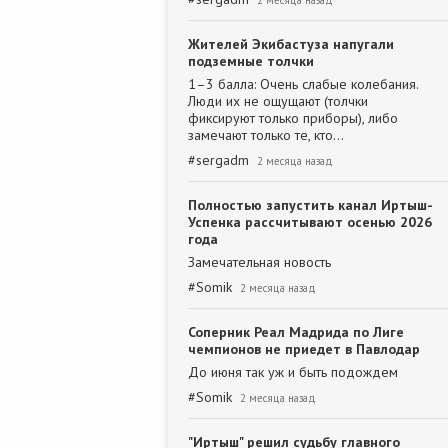
2 месяца назад
Жителей Экибастуза напугали
подземные толчки
1–3 балла: Очень слабые колебания.
Люди их не ощущают (толчки
фиксируют только приборы), либо
замечают только те, кто…
#
sergadm
2 месяца назад
Полностью запустить канал Иртыш-
Успенка рассчитывают осенью 2026
года
Замечательная новость
#
Somik
2 месяца назад
Соперник Реал Мадрида по Лиге
чемпионов не приедет в Павлодар
До июня так уж и быть подождем
#
Somik
2 месяца назад
"Иртыш" решил судьбу главного