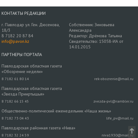
КОНТАКТЫ РЕДАКЦИИ
г. Павлодар ул. Ген. Дюсенова,
Собственник: Зиновьева
18/3
Александра
8 7182 20 87 84
Редактор: Дрёмова Татьяна
info@pavon.kz
Свидетельство: 15058-ИА от
14.01.2015
ПАРТНЕРЫ ПОРТАЛА
Павлодарская областная газета
«Обозрение недели»
8 7182 61 80 14
rek-obozrenie@mail.ru
Павлодарская областная газета
«Звезда Прииртышья»
8 7182 66 15 45
zvezda-pvl@rambler.ru
Общественно-политический еженедельник «Наша жизнь»
8 7182 73 04 43
life_pv@mail.ru
Павлодарская районная газета «Нива»
8 7182 32 24 59
niva1930@mail.ru