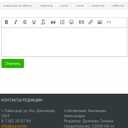
павлодарская область
павлодар
сириус
приют
животные
субботник
КОНТАКТЫ РЕДАКЦИИ
г. Павлодар ул. Ген. Дюсенова,
Собственник: Зиновьева
18/3
Александра
8 7182 20 87 84
Редактор: Дрёмова Татьяна
info@pavon.kz
Свидетельство: 15058-ИА от