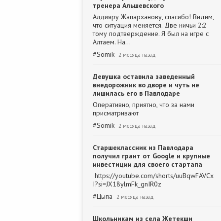
тренера Альшевского
Алдияру Жапарханову, спасибо! Видим,
что ситуация меняется. Две ничьи 2:2
тому подтверждение. Я был на игре с
Алтаем. На…
#
Somik
2 месяца назад
Девушка оставила заведенный
внедорожник во дворе и чуть не
лишилась его в Павлодаре
Оперативно, приятно, что за нами
присматривают
#
Somik
2 месяца назад
Старшеклассник из Павлодара
получил грант от Google и крупные
инвестиции для своего стартапа
https://youtube.com/shorts/uuBqwFAVCx
I?si=JX18ylmFk_gnIR0z
#
Цыпа
2 месяца назад
Школьникам из села Жетекши