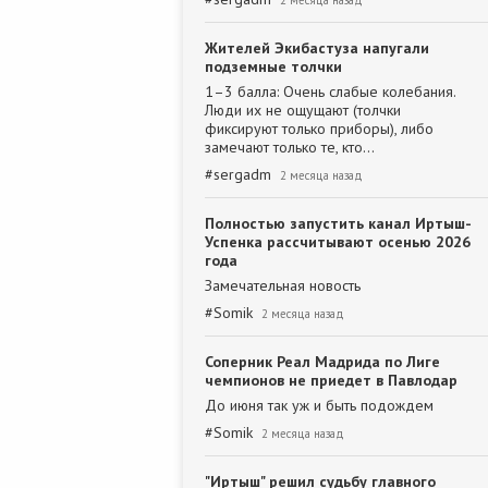
2 месяца назад
Жителей Экибастуза напугали
подземные толчки
1–3 балла: Очень слабые колебания.
Люди их не ощущают (толчки
фиксируют только приборы), либо
замечают только те, кто…
#
sergadm
2 месяца назад
Полностью запустить канал Иртыш-
Успенка рассчитывают осенью 2026
года
Замечательная новость
#
Somik
2 месяца назад
Соперник Реал Мадрида по Лиге
чемпионов не приедет в Павлодар
До июня так уж и быть подождем
#
Somik
2 месяца назад
"Иртыш" решил судьбу главного