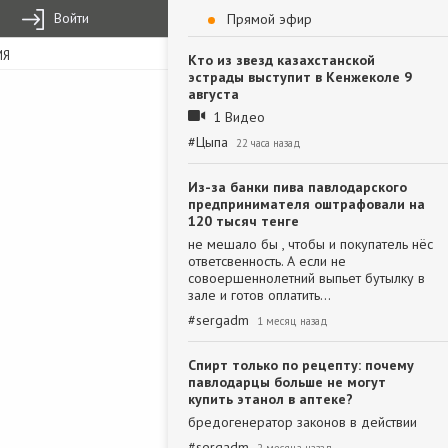
Войти
Прямой эфир
ИЯ
Кто из звезд казахстанской
эстрады выступит в Кенжеколе 9
августа
1 Видео
#
Цыпа
22 часа назад
Из-за банки пива павлодарского
предпринимателя оштрафовали на
120 тысяч тенге
не мешало бы , чтобы и покупатель нёс
ответсвенность. А если не
совоершеннолетний выпьет бутылку в
зале и готов оплатить…
#
sergadm
1 месяц назад
Спирт только по рецепту: почему
павлодарцы больше не могут
купить этанол в аптеке?
бредогенератор законов в действии
#
sergadm