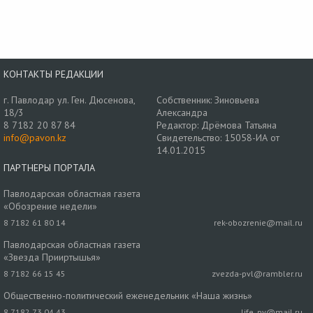
КОНТАКТЫ РЕДАКЦИИ
г. Павлодар ул. Ген. Дюсенова,
Собственник: Зиновьева
18/3
Александра
8 7182 20 87 84
Редактор: Дрёмова Татьяна
info@pavon.kz
Свидетельство: 15058-ИА от
14.01.2015
ПАРТНЕРЫ ПОРТАЛА
Павлодарская областная газета
«Обозрение недели»
8 7182 61 80 14
rek-obozrenie@mail.ru
Павлодарская областная газета
«Звезда Прииртышья»
8 7182 66 15 45
zvezda-pvl@rambler.ru
Общественно-политический еженедельник «Наша жизнь»
8 7182 73 04 43
life_pv@mail.ru