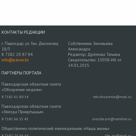
КОНТАКТЫ РЕДАКЦИИ
г. Павлодар ул. Ген. Дюсенова,
Собственник: Зиновьева
18/3
Александра
8 7182 20 87 84
Редактор: Дрёмова Татьяна
info@pavon.kz
Свидетельство: 15058-ИА от
14.01.2015
ПАРТНЕРЫ ПОРТАЛА
Павлодарская областная газета
«Обозрение недели»
8 7182 61 80 14
rek-obozrenie@mail.ru
Павлодарская областная газета
«Звезда Прииртышья»
8 7182 66 15 45
zvezda-pvl@rambler.ru
Общественно-политический еженедельник «Наша жизнь»
8 7182 73 04 43
life_pv@mail.ru