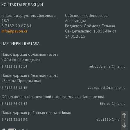
КОНТАКТЫ РЕДАКЦИИ
г. Павлодар ул. Ген. Дюсенова,
Собственник: Зиновьева
18/3
Александра
8 7182 20 87 84
Редактор: Дрёмова Татьяна
info@pavon.kz
Свидетельство: 15058-ИА от
14.01.2015
ПАРТНЕРЫ ПОРТАЛА
Павлодарская областная газета
«Обозрение недели»
8 7182 61 80 14
rek-obozrenie@mail.ru
Павлодарская областная газета
«Звезда Прииртышья»
8 7182 66 15 45
zvezda-pvl@rambler.ru
Общественно-политический еженедельник «Наша жизнь»
8 7182 73 04 43
life_pv@mail.ru
Павлодарская районная газета «Нива»
8 7182 32 24 59
niva1930@mail.ru