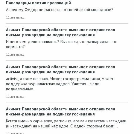
Павлодарцы против провокаций
А почему Фёдор не рассказал о своей лихой молодости?
11 лет назад
Акимат Павлодарской области выясняет отправителя
письма-разнарядки на подписку госиздания
И чего чем дело кончилось? Выяснили, что разнарядка - это
норма то?
11 лет назад
Акимат Павлодарской области выясняет отправителя
письма-разнарядки на подписку госиздания
activist, я тоже не знаю. Может госпрограмма такая, может
поддержка журналистских кадров. Учителя - люди
подневольные.…
11 лет назад
Акимат Павлодарской области выясняет отправителя
письма-разнарядки на подписку госиздания
Кстати именно сары-арку, регион кз, егемен казахстан насаждали
(и насаждают) на нашей кафедре. С одной стороны бесит.…
11 лет назад