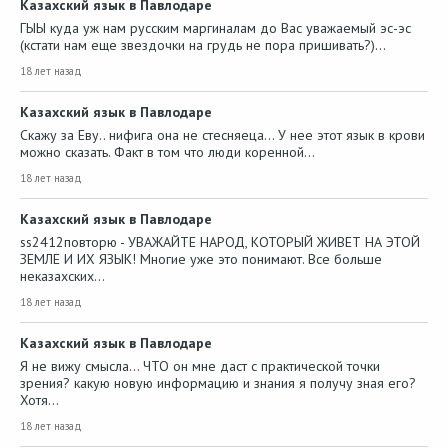
Казахский язык в Павлодаре
ГЫЫ куда уж нам русским маргиналам до Вас уважаемый эс-эс
(кстати нам еще звездочки на грудь не пора пришивать?)...
18 лет назад
Казахский язык в Павлодаре
Скажу за Еву.. нифига она не стесняеца... У нее этот язык в крови
можно сказать. Факт в том что люди коренной…
18 лет назад
Казахский язык в Павлодаре
ss2412повторю - УВАЖАЙТЕ НАРОД, КОТОРЫЙ ЖИВЕТ НА ЭТОЙ
ЗЕМЛЕ И ИХ ЯЗЫК! Многие уже это понимают. Все больше
неказахских…
18 лет назад
Казахский язык в Павлодаре
Я не вижу смысла... ЧТО он мне даст с практической точки
зрения? какую новую информацию и знания я получу зная его?
Хотя…
18 лет назад