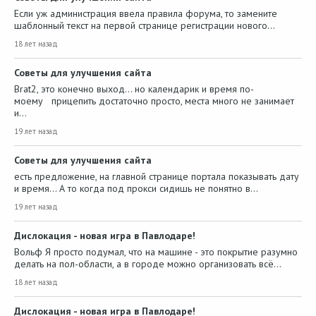
Если уж администрация ввела правила форума, то замените
шаблонный текст на первой странице регистрации нового…
18 лет назад
Советы для улучшения сайта
Brat2, это конечно выход... но календарик и время по-
моему прицепить достаточно просто, места много не занимает
и…
19 лет назад
Советы для улучшения сайта
есть предложение, на главной странице портала показывать дату
и время... А то когда под прокси сидишь не понятно в…
19 лет назад
Дислокация - новая игра в Павлодаре!
Вольф Я просто подумал, что на машине - это покрытие разумно
делать на пол-области, а в городе можно организовать всё…
18 лет назад
Дислокация - новая игра в Павлодаре!