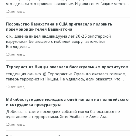
что сделали это приняли заявление. И дали совет "ищите через…
10 лет назад
Посольство Казахстана в США пригласило половить
покемонов жителей Вашингтона
o.k., давеча видел индивидуума лет 20-25 хипстерской
наружности бегающего с мобилой вокруг автомойки.
Выглядело…
10 лет назад
Террорист из Ниццы оказался бисексуальным проститутом
тенденция однако. ))) Террорист из Орландо оказался гомиком,
теперь террорист из Ниццы. Не удивлюсь, если окажется, что…
10 лет назад
В Экибастузе двое молодых людей напали на полицейского
и сотрудника прокуратуры
Дебилы... в свете последних событий могли бы оказаться не
хулиганами а террористами. Хотя Экибас не Алма-Ата...
10 лет назад