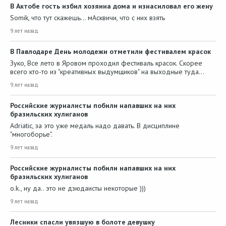
В Актобе гость избил хозяина дома и изнасиловал его жену
Somik, что тут скажешь... мАсквичи, что с них взять
9 лет назад
В Павлодаре День молодежи отметили фестивалем красок
Зуко, Все лето в Яровом проходил фестиваль красок. Скорее
всего кто-то из "креативных выдумщиков" на выходные туда…
9 лет назад
Российские журналисты побили напавших на них
бразильских хулиганов
Adriatic, за это уже медаль надо давать. В дисциплине
"многоборье".
9 лет назад
Российские журналисты побили напавших на них
бразильских хулиганов
o.k., ну да.. это не дзюдаисты некоторые )))
9 лет назад
Лесники спасли увязшую в болоте девушку