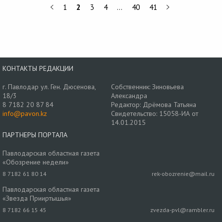
1
2
3
4
…
40
41
КОНТАКТЫ РЕДАКЦИИ
г. Павлодар ул. Ген. Дюсенова,
Собственник: Зиновьева
18/3
Александра
8 7182 20 87 84
Редактор: Дрёмова Татьяна
info@pavon.kz
Свидетельство: 15058-ИА от
14.01.2015
ПАРТНЕРЫ ПОРТАЛА
Павлодарская областная газета
«Обозрение недели»
8 7182 61 80 14
rek-obozrenie@mail.ru
Павлодарская областная газета
«Звезда Прииртышья»
8 7182 66 15 45
zvezda-pvl@rambler.ru