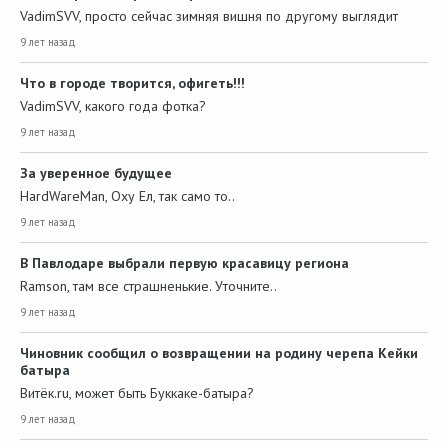
VadimSVV, просто сейчас зимняя вишня по другому выглядит
9 лет назад
Что в городе творится, офигеть!!!
VadimSVV, какого года фотка?
9 лет назад
За уверенное будущее
HardWareMan, Оху Ел, так само то..
9 лет назад
В Павлодаре выбрали первую красавицу региона
Ramson, там все страшненькие. Уточните..
9 лет назад
Чиновник сообщил о возвращении на родину черепа Кейки
батыра
Витёк.ru, может быть Буккаке-батыра?
9 лет назад