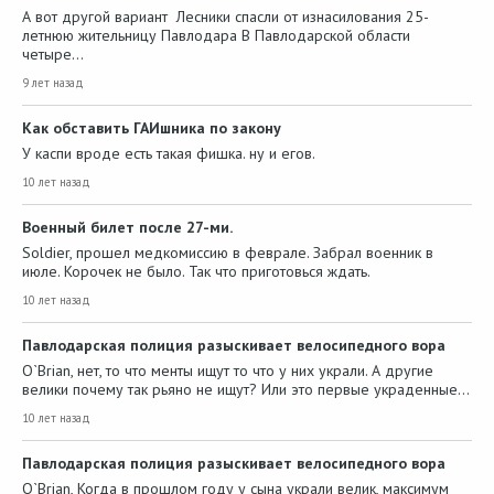
А вот другой вариант Лесники спасли от изнасилования 25-
летнюю жительницу Павлодара В Павлодарской области
четыре…
9 лет назад
Как обставить ГАИшника по закону
У каспи вроде есть такая фишка. ну и егов.
10 лет назад
Военный билет после 27-ми.
Soldier, прошел медкомиссию в феврале. Забрал военник в
июле. Корочек не было. Так что приготовься ждать.
10 лет назад
Павлодарская полиция разыскивает велосипедного вора
O`Brian, нет, то что менты ищут то что у них украли. А другие
велики почему так рьяно не ищут? Или это первые украденные…
10 лет назад
Павлодарская полиция разыскивает велосипедного вора
O`Brian, Когда в прошлом году у сына украли велик, максимум