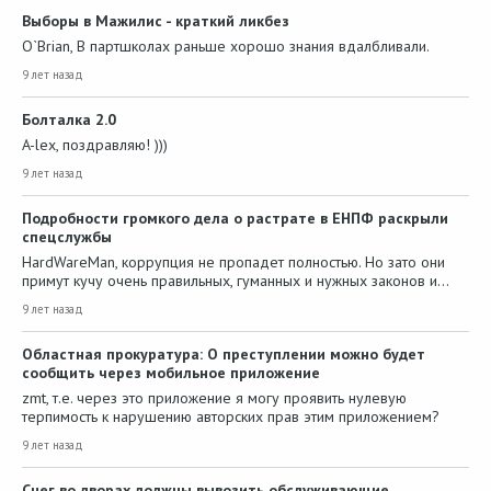
Выборы в Мажилис - краткий ликбез
O`Brian, В партшколах раньше хорошо знания вдалбливали.
9 лет назад
Болталка 2.0
A-lex, поздравляю! )))
9 лет назад
Подробности громкого дела о растрате в ЕНПФ раскрыли
спецслужбы
HardWareMan, коррупция не пропадет полностью. Но зато они
примут кучу очень правильных, гуманных и нужных законов и…
9 лет назад
Областная прокуратура: О преступлении можно будет
сообщить через мобильное приложение
zmt, т.е. через это приложение я могу проявить нулевую
терпимость к нарушению авторских прав этим приложением?
9 лет назад
Снег во дворах должны вывозить обслуживающие