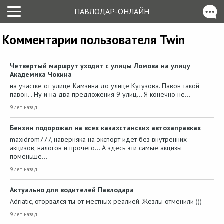
ПАВЛОДАР-ОНЛАЙН
Комментарии пользователя Twin
Четвертый маршрут уходит с улицы Ломова на улицу
Академика Чокина
на участке от улице Камзина до улице Кутузова. Павон такой
павон. . Ну и на два предложения 9 улиц... Я конечно не…
9 лет назад
Бензин подорожал на всех казахстанских автозаправках
maxidrom777, наверняка на экспорт идет без внутренних
акцизов, налогов и прочего... А здесь эти самые акцизы
поменьше…
9 лет назад
Актуально для водителей Павлодара
Adriatic, оторвался ты от местных реалией. Жезлы отменили )))
9 лет назад