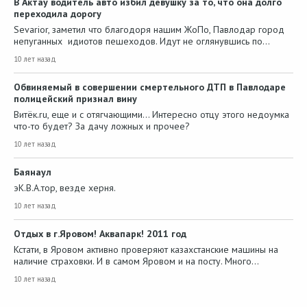
В Актау водитель авто избил девушку за то, что она долго
переходила дорогу
Sevarior, заметил что благодоря нашим ЖоПо, Павлодар город
непуганных идиотов пешеходов. Идут не оглянувшись по…
10 лет назад
Обвиняемый в совершении смертельного ДТП в Павлодаре
полицейский признал вину
Витёк.ru, еще и с отягчающими... Интересно отцу этого недоумка
что-то будет? За дачу ложных и прочее?
10 лет назад
Баянаул
эК.В.А.тор, везде херня.
10 лет назад
Отдых в г.Яровом! Аквапарк! 2011 год
Кстати, в Яровом активно проверяют казахстанские машины на
наличие страховки. И в самом Яровом и на посту. Много…
10 лет назад