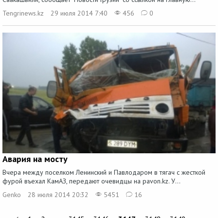
Tengrinews.kz
29 июля 2014 7:40
456
0
Авария на мосту
Вчера между поселком Ленинский и Павлодаром в тягач с жесткой
фурой въехал КамАЗ, передают очевидцы на pavon.kz. У...
Genko
28 июля 2014 20:32
5451
16