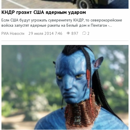
КНДР грозит США ядерным ударом
Если США будут угрожать суверенитету КНДР, то северокорейские
войска запустят ядерные ракеты на Белый дом и Пентагон -...
РИА Новости
29 июля 2014 7:46
897
2