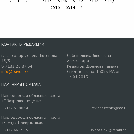
1
2
…
3145
3146
3147
3148
3149
…
3513
3514
КОНТАКТЫ РЕДАКЦИИ
г. Павлодар ул. Ген. Дюсенова,
Собственник: Зиновьева
18/3
Александра
8 7182 20 87 84
Редактор: Дрёмова Татьяна
info@pavon.kz
Свидетельство: 15058-ИА от
14.01.2015
ПАРТНЕРЫ ПОРТАЛА
Павлодарская областная газета
«Обозрение недели»
8 7182 61 80 14
rek-obozrenie@mail.ru
Павлодарская областная газета
«Звезда Прииртышья»
8 7182 66 15 45
zvezda-pvl@rambler.ru