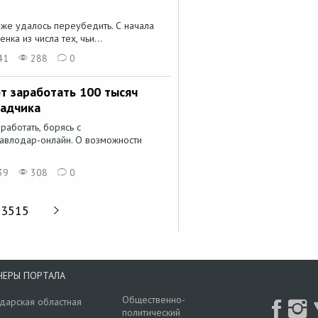
же удалось переубедить. С начала
ка из числа тех, чьи...
41
288
0
т заработать 100 тысяч
ладчика
работать, борясь с
Павлодар-онлайн. О возможности
39
308
0
3515
НЕРЫ ПОРТАЛА
Общественно-
дарская областная
политический