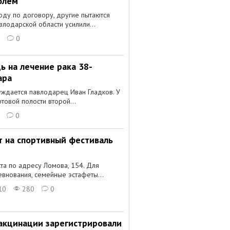
олем
ду по договору, другие пытаются
влодарской области усилили...
0
ь на лечение рака 38-
ара
дается павлодарец Иван Гладков. У
товой полости второй...
0
 на спортивный фестиваль
ста по адресу Ломова, 154. Для
евнования, семейные эстафеты...
10
280
0
вакцинации зарегистрировали