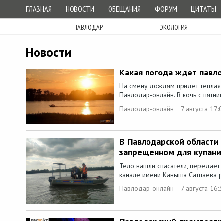
ГЛАВНАЯ
НОВОСТИ
ОБЕЩАНИЯ
ФОРУМ
ЦИТАТЫ
ПАВЛОДАР
ЭКОЛОГИЯ
Новости
Какая погода ждет павл
На смену дождям придет теплая
Павлодар-онлайн. В ночь с пятни
Павлодар-онлайн
7 августа 17:
В Павлодарской области 
запрещенном для купани
Тело нашли спасатели, передает
канале имени Каныша Сатпаева ра
Павлодар-онлайн
7 августа 16: