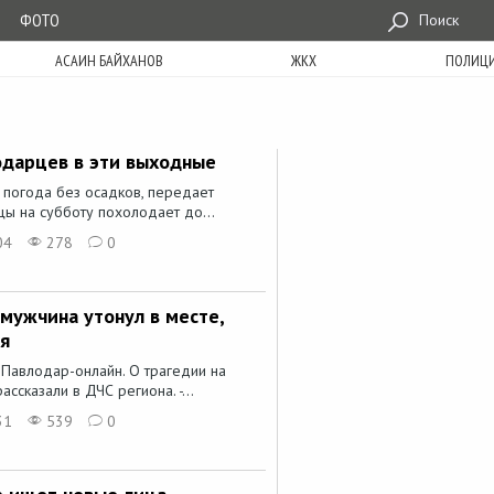
ФОТО
Поиск
АСАИН БАЙХАНОВ
ЖКХ
ПОЛИЦ
одарцев в эти выходные
 погода без осадков, передает
цы на субботу похолодает до...
04
278
0
мужчина утонул в месте,
я
 Павлодар-онлайн. О трагедии на
ссказали в ДЧС региона. -...
31
539
0