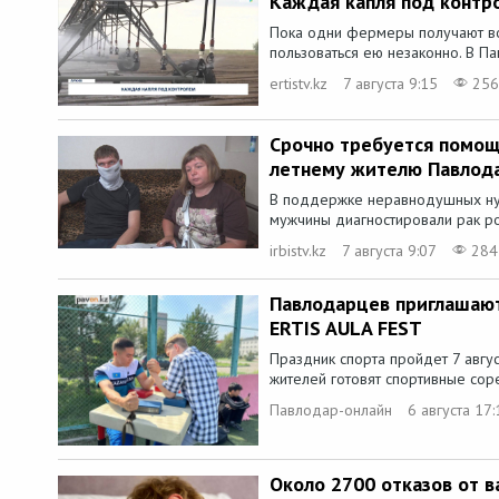
Каждая капля под контр
Пока одни фермеры получают во
пользоваться ею незаконно. В Па
ertistv.kz
7 августа 9:15
256
Срочно требуется помощ
летнему жителю Павлод
В поддержке неравнодушных нуж
мужчины диагностировали рак ро
irbistv.kz
7 августа 9:07
284
Павлодарцев приглашают
ERTIS AULA FEST
Праздник спорта пройдет 7 авгу
жителей готовят спортивные сор
Павлодар-онлайн
6 августа 17:
Около 2700 отказов от 