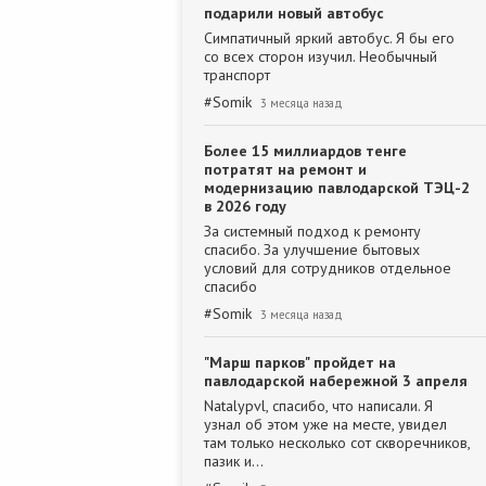
подарили новый автобус
Симпатичный яркий автобус. Я бы его
со всех сторон изучил. Необычный
транспорт
#
Somik
3 месяца назад
Более 15 миллиардов тенге
потратят на ремонт и
модернизацию павлодарской ТЭЦ-2
в 2026 году
За системный подход к ремонту
спасибо. За улучшение бытовых
условий для сотрудников отдельное
спасибо
#
Somik
3 месяца назад
"Марш парков" пройдет на
павлодарской набережной 3 апреля
Natalypvl, спасибо, что написали. Я
узнал об этом уже на месте, увидел
там только несколько сот скворечников,
пазик и…