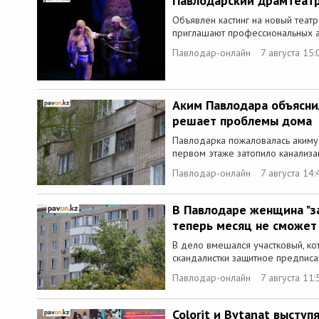
Павлодарский драмтеат
Объявлен кастинг на новый теат
приглашают профессиональных ак
Павлодар-онлайн
7 августа 15:
Аким Павлодара объяснил
решает проблемы дома
Павлодарка пожаловалась акиму 
первом этаже затопило канализа
Павлодар-онлайн
7 августа 14:
В Павлодаре женщина "з
теперь месяц не сможет 
В дело вмешался участковый, к
скандалистки защитное предписан
Павлодар-онлайн
7 августа 11:
Colorit и Bytanat выступ