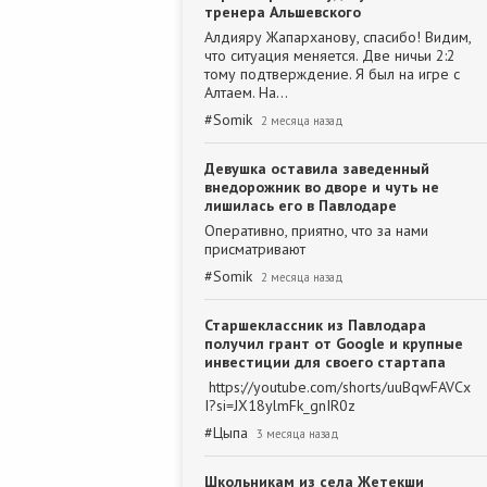
тренера Альшевского
Алдияру Жапарханову, спасибо! Видим,
что ситуация меняется. Две ничьи 2:2
тому подтверждение. Я был на игре с
Алтаем. На…
#
Somik
2 месяца назад
Девушка оставила заведенный
внедорожник во дворе и чуть не
лишилась его в Павлодаре
Оперативно, приятно, что за нами
присматривают
#
Somik
2 месяца назад
Старшеклассник из Павлодара
получил грант от Google и крупные
инвестиции для своего стартапа
https://youtube.com/shorts/uuBqwFAVCx
I?si=JX18ylmFk_gnIR0z
#
Цыпа
3 месяца назад
Школьникам из села Жетекши