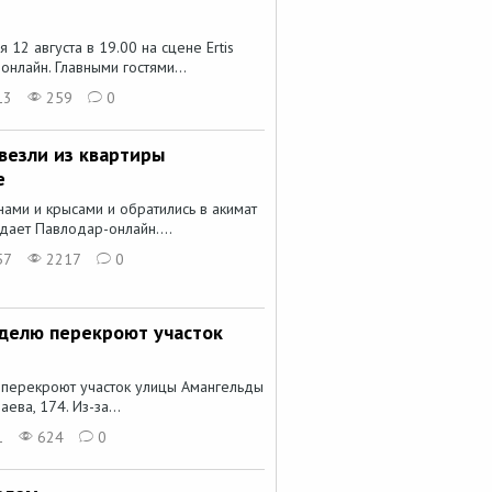
12 августа в 19.00 на сцене Ertis
нлайн. Главными гостями...
13
259
0
везли из квартиры
е
нами и крысами и обратились в акимат
дает Павлодар-онлайн....
57
2217
0
еделю перекроют участок
 перекроют участок улицы Амангельды
ева, 174. Из-за...
1
624
0