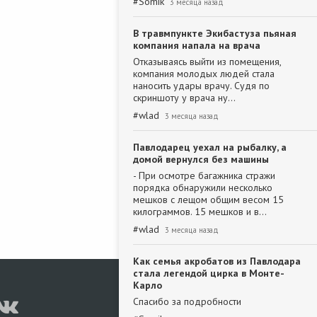
#
Somik
3 месяца назад
В травмпункте Экибастуза пьяная
компания напала на врача
Отказываясь выйти из помещения,
компания молодых людей стала
наносить удары врачу. Судя по
скриншоту у врача ну…
#
wlad
3 месяца назад
Павлодарец уехал на рыбалку, а
домой вернулся без машины
- При осмотре багажника стражи
порядка обнаружили несколько
мешков с лещом общим весом 15
килограммов. 15 мешков и в…
#
wlad
3 месяца назад
Как семья акробатов из Павлодара
стала легендой цирка в Монте-
Карло
Спасибо за подробности