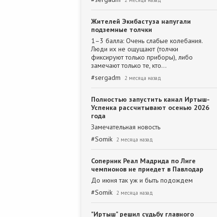
2 месяца назад
Жителей Экибастуза напугали
подземные толчки
1–3 балла: Очень слабые колебания.
Люди их не ощущают (толчки
фиксируют только приборы), либо
замечают только те, кто…
#
sergadm
2 месяца назад
Полностью запустить канал Иртыш-
Успенка рассчитывают осенью 2026
года
Замечательная новость
#
Somik
2 месяца назад
Соперник Реал Мадрида по Лиге
чемпионов не приедет в Павлодар
До июня так уж и быть подождем
#
Somik
2 месяца назад
"Иртыш" решил судьбу главного