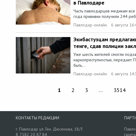
в Павлодаре
Часть павлодарцев медикам все 
года прививки получили 244 ребен
Павлодар-онлайн
6 августа 16:
Экибастузцам предлагаю
тенге, сдав полиции зак
Уже шесть жителей смогли подза
наркопреступностью, передает 
быть...
Павлодар-онлайн
6 августа 14:
1
2
3
…
3514
КОНТАКТЫ РЕДАКЦИИ
ПАРТ
г. Павлодар ул. Ген. Дюсенова, 18/3
Павло
8 7182 20 87 84
газета