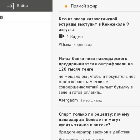
Войти
Прямой эфир
ИЯ
Кто из звезд казахстанской
эстрады выступит в Кенжеколе 9
августа
1 Видео
#
Цыпа
4 дня назад
Из-за банки пива павлодарского
предпринимателя оштрафовали на
120 тысяч тенге
не мешало бы , чтобы и покупатель нёс
ответсвенность. А если не
совоершеннолетний выпьет бутылку в
зале и готов оплатить…
#
sergadm
1 месяц назад
Спирт только по рецепту: почему
павлодарцы больше не могут
купить этанол в аптеке?
бредогенератор законов в действии
#
sergadm