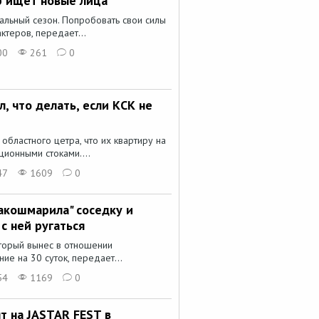
р ищет новые лица
ральный сезон. Попробовать свои силы
теров, передает...
00
261
0
, что делать, если КСК не
областного цетра, что их квартиру на
ционными стоками....
47
1609
0
акошмарила" соседку и
с ней ругаться
оторый вынес в отношении
ие на 30 суток, передает...
54
1169
0
ят на JASTAR FEST в