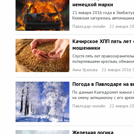
немецкой марки
21 января 2016 года в Экибасту
Киевская загорелась автомашина.
Павлодар-онлайн
22 января 2
Качирское ХПП пять лет 
мошенники
Спустя пять лет правоохранител
потерпевшими крестьян, обманом
Анна Уралова
22 января 2016 
Погода в Павлодаре на 
По данным Казгидромет южное 
на смену антициклону с его аркт
Павлодар-онлайн
22 января 20
Железная логика