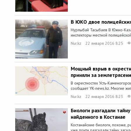
В ЮКО двое полицейски
Нурлыбай Тасыбаев В Южно-Каза
инспекторы местной полицейской
Nur.kz
22 января 2016 8:25
Мощный взрыв в окрестн
приняли за землетрясен
В окрестностях Усть-Каменогорс
сообщает YK-news.kz. Многие жит
Nur.kz
22 января 2016 8:23
Биологи разгадали тайну
найденного в Костанае
Костанайские биологи, похоже, 
уже почти разгадали тайну загад