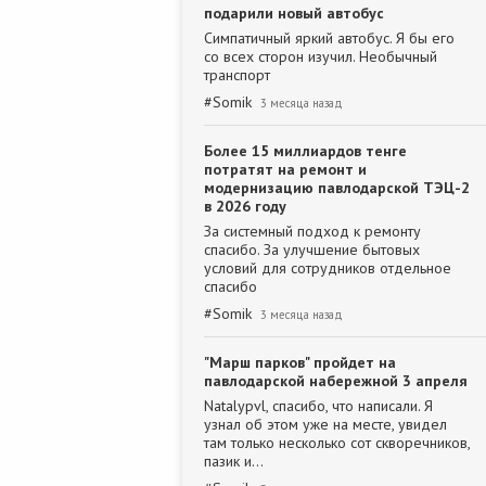
подарили новый автобус
Симпатичный яркий автобус. Я бы его
со всех сторон изучил. Необычный
транспорт
#
Somik
3 месяца назад
Более 15 миллиардов тенге
потратят на ремонт и
модернизацию павлодарской ТЭЦ-2
в 2026 году
За системный подход к ремонту
спасибо. За улучшение бытовых
условий для сотрудников отдельное
спасибо
#
Somik
3 месяца назад
"Марш парков" пройдет на
павлодарской набережной 3 апреля
Natalypvl, спасибо, что написали. Я
узнал об этом уже на месте, увидел
там только несколько сот скворечников,
пазик и…