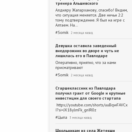
тренера Альшевского
Алдияру Жапарханову, спасибо! Видим,
что ситуация меняется. Две ничьи 2:2
тому подтверждение. Я был на игре с
Алтаем. На…
#
Somik
2 месяца назад
Девушка оставила заведенный
внедорожник во дворе и чуть не
лишилась его в Павлодаре
Оперативно, приятно, что за нами
присматривают
#
Somik
2 месяца назад
Старшеклассник из Павлодара
получил грант от Google и крупные
инвестиции для своего стартапа
https://youtube.com/shorts/uuBqwFAVCx
I?si=JX18ylmFk_gnIR0z
#
Цыпа
3 месяца назад
Школьникам из села Жетекши