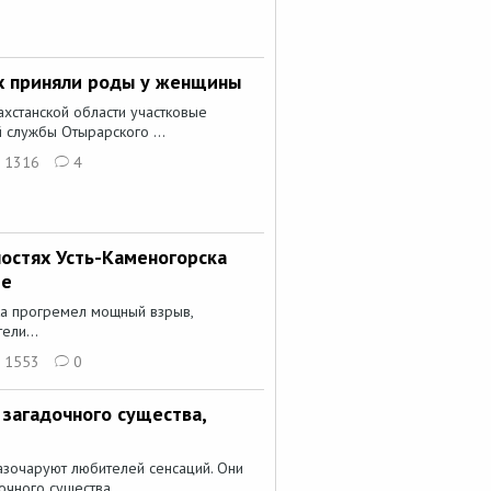
х приняли роды у женщины
хстанской области участковые
 службы Отырарского ...
1316
4
остях Усть-Каменогорска
ие
ка прогремел мощный взрыв,
ели...
1553
0
 загадочного существа,
разочаруют любителей сенсаций. Они
очного существа,...