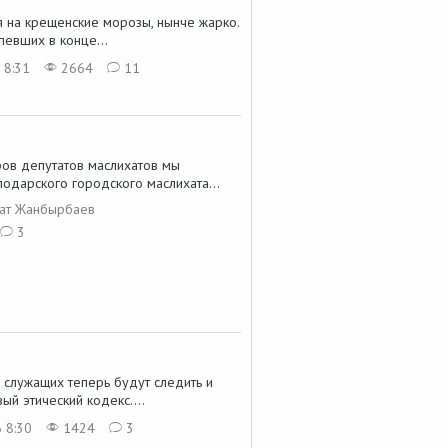
 на крещенские морозы, нынче жарко.
певших в конце...
 8:31
2664
11
ов депутатов маслихатов мы
одарского городского маслихата...
лат Жанбырбаев
3
 служащих теперь будут следить и
вый этический кодекс....
 8:30
1424
3