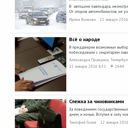
В автоцоне павлодара, несмотря
От споров автомобилистов, не ус
Ирина Волкова
22 января 2016
Всё о народе
В преддверии возможных выбор
побеседовали с секретарём павл
Александра Правдина, Темирбу
22 января 2016 8:31
2644
Слежка за чиновниками
За поведением государственных
днем, и ночью. Вступил в силу но
Тимофей Голев
22 января 2016