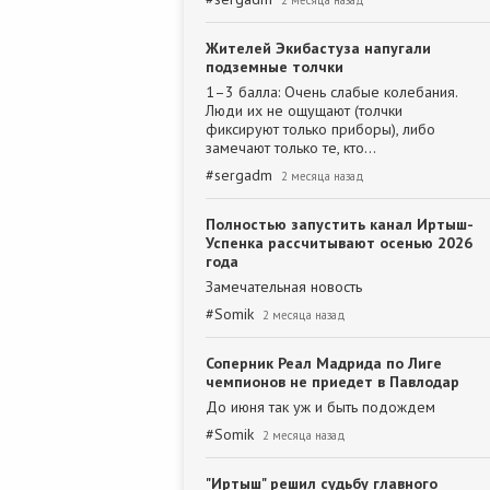
2 месяца назад
Жителей Экибастуза напугали
подземные толчки
1–3 балла: Очень слабые колебания.
Люди их не ощущают (толчки
фиксируют только приборы), либо
замечают только те, кто…
#
sergadm
2 месяца назад
Полностью запустить канал Иртыш-
Успенка рассчитывают осенью 2026
года
Замечательная новость
#
Somik
2 месяца назад
Соперник Реал Мадрида по Лиге
чемпионов не приедет в Павлодар
До июня так уж и быть подождем
#
Somik
2 месяца назад
"Иртыш" решил судьбу главного