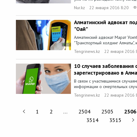
Nur.kz
22 января 2016 8:20
Алматинский адвокат под
"Оңай"
Алматинский адвокат Марат Усип
"Транспортный холдинг Алматы", 
Tengrinews.kz
22 января 2016 
10 случаев заболевания
зарегистрировано в Алм
В связи с участившимися случая
информации о смертельных случа
Tengrinews.kz
22 января 2016 
1
2
…
2504
2505
2506
3514
3515