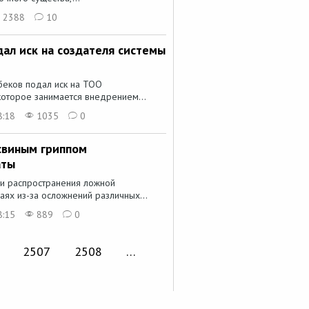
2388
10
ал иск на создателя системы
беков подал иск на TOO
которое занимается внедрением...
8:18
1035
0
 свиным гриппом
аты
ми распространения ложной
ях из-за осложнений различных...
8:15
889
0
2507
2508
…