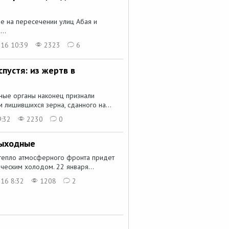
зе на пересечении улиц Абая и
..
016 10:39
2323
6
спустя: из жертв в
ьные органы наконец признали
 лишившихся зерна, сданного на...
9:32
2230
0
выходные
тепло атмосферного фронта придет
ическим холодом. 22 января...
16 8:32
1208
2