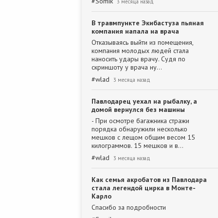
#
Somik
3 месяца назад
В травмпункте Экибастуза пьяная
компания напала на врача
Отказываясь выйти из помещения,
компания молодых людей стала
наносить удары врачу. Судя по
скриншоту у врача ну…
#
wlad
3 месяца назад
Павлодарец уехал на рыбалку, а
домой вернулся без машины
- При осмотре багажника стражи
порядка обнаружили несколько
мешков с лещом общим весом 15
килограммов. 15 мешков и в…
#
wlad
3 месяца назад
Как семья акробатов из Павлодара
стала легендой цирка в Монте-
Карло
Спасибо за подробности