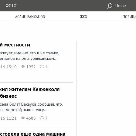
ФОТО
Поиск
АСАИН БАЙХАНОВ
ЖКХ
ПОЛИЦ
ой местности
ствует, именно его и не только,
егионов на республиканском...
016 13:10
1952
4
жил жителям Кенжеколя
бизнес
села Болат Бакауов сообщил, что,
ст через Иртыш в Аксу...
016 11:21
4688
7
 сгорела еще одна машина