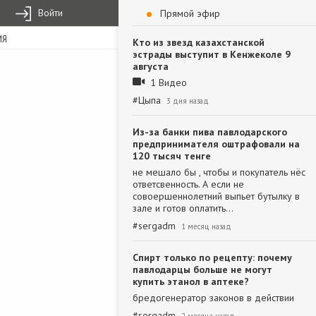
Войти
Прямой эфир
ИЯ
Кто из звезд казахстанской
эстрады выступит в Кенжеколе 9
августа
1 Видео
#
Цыпа
3 дня назад
Из-за банки пива павлодарского
предпринимателя оштрафовали на
120 тысяч тенге
не мешало бы , чтобы и покупатель нёс
ответсвенность. А если не
совоершеннолетний выпьет бутылку в
зале и готов оплатить…
#
sergadm
1 месяц назад
Спирт только по рецепту: почему
павлодарцы больше не могут
купить этанол в аптеке?
бредогенератор законов в действии
#
sergadm