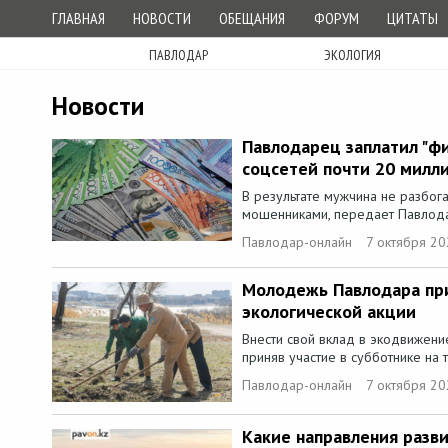
ГЛАВНАЯ
НОВОСТИ
ОБЕЩАНИЯ
ФОРУМ
ЦИТАТЫ
ПАВЛОДАР
ЭКОЛОГИЯ
Новости
Павлодарец заплатил "ф
соцсетей почти 20 милл
В результате мужчина не разбог
мошенниками, передает Павлодар
Павлодар-онлайн
7 октября 20
Молодежь Павлодара при
экологической акции
Внести свой вклад в экодвижен
приняв участие в субботнике на т
Павлодар-онлайн
7 октября 20
Какие направления разв