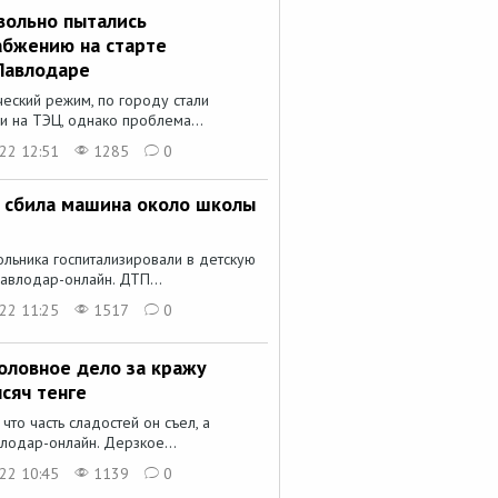
вольно пытались
абжению на старте
 Павлодаре
ческий режим, по городу стали
и на ТЭЦ, однако проблема...
22 12:51
1285
0
 сбила машина около школы
ольника госпитализировали в детскую
авлодар-онлайн. ДТП...
22 11:25
1517
0
оловное дело за кражу
сяч тенге
что часть сладостей он съел, а
лодар-онлайн. Дерзкое...
22 10:45
1139
0