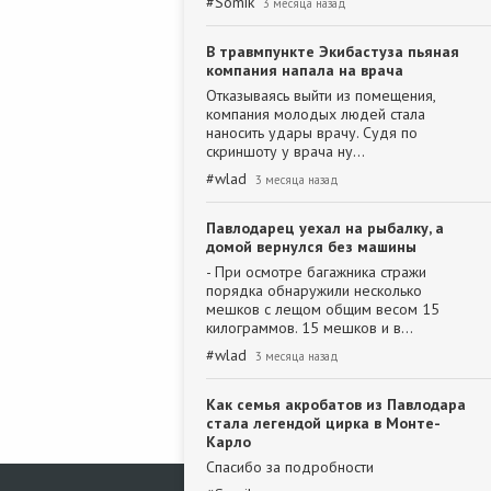
#
Somik
3 месяца назад
В травмпункте Экибастуза пьяная
компания напала на врача
Отказываясь выйти из помещения,
компания молодых людей стала
наносить удары врачу. Судя по
скриншоту у врача ну…
#
wlad
3 месяца назад
Павлодарец уехал на рыбалку, а
домой вернулся без машины
- При осмотре багажника стражи
порядка обнаружили несколько
мешков с лещом общим весом 15
килограммов. 15 мешков и в…
#
wlad
3 месяца назад
Как семья акробатов из Павлодара
стала легендой цирка в Монте-
Карло
Спасибо за подробности