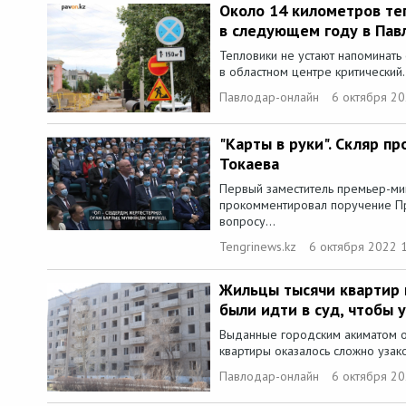
Около 14 километров те
в следующем году в Пав
Тепловики не устают напоминать 
в областном центре критический.
Павлодар-онлайн
6 октября 20
"Карты в руки". Скляр п
Токаева
Первый заместитель премьер-ми
прокомментировал поручение П
вопросу...
Tengrinews.kz
6 октября 2022 
Жильцы тысячи квартир 
были идти в суд, чтобы 
Выданные городским акиматом о
квартиры оказалось сложно узако
Павлодар-онлайн
6 октября 20