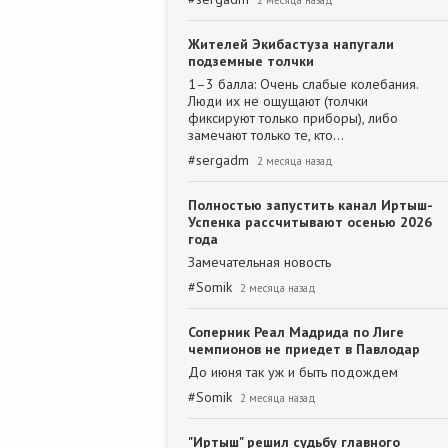
2 месяца назад
Жителей Экибастуза напугали
подземные толчки
1–3 балла: Очень слабые колебания.
Люди их не ощущают (толчки
фиксируют только приборы), либо
замечают только те, кто…
#
sergadm
2 месяца назад
Полностью запустить канал Иртыш-
Успенка рассчитывают осенью 2026
года
Замечательная новость
#
Somik
2 месяца назад
Соперник Реал Мадрида по Лиге
чемпионов не приедет в Павлодар
До июня так уж и быть подождем
#
Somik
2 месяца назад
"Иртыш" решил судьбу главного