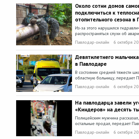
Около сотни домов само
подключиться к теплосн
отопительного сезона в
Из-за этого нарушился гидравли
распространяться слухи об авари
Павлодар-онлайн
6 октября 20
Девятилетнего мальчика
в Павлодаре
В состоянии средней тяжести шк
областную больницу, передает П
Павлодар-онлайн
6 октября 20
На павлодарца завели уг
«Киндеров» на десять ты
Полицейским мужчина рассказал, 
остальные продал, передает Пав
Павлодар-онлайн
6 октября 20