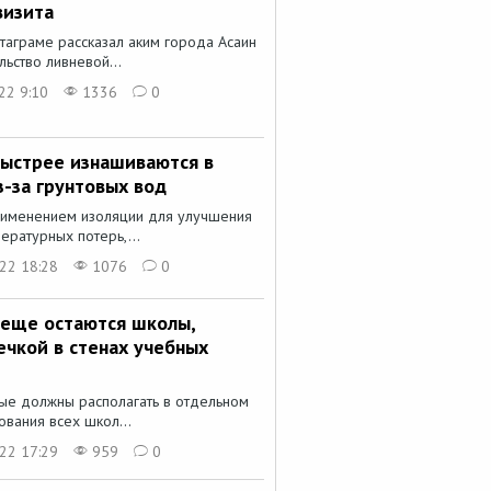
визита
стаграме рассказал аким города Асаин
льство ливневой...
22 9:10
1336
0
быстрее изнашиваются в
-за грунтовых вод
применением изоляции для улучшения
ературных потерь,...
22 18:28
1076
0
 еще остаются школы,
ечкой в стенах учебных
ные должны располагать в отдельном
вания всех школ...
22 17:29
959
0