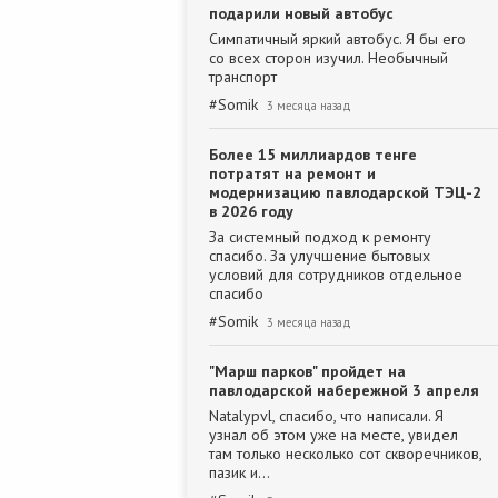
подарили новый автобус
Симпатичный яркий автобус. Я бы его
со всех сторон изучил. Необычный
транспорт
#
Somik
3 месяца назад
Более 15 миллиардов тенге
потратят на ремонт и
модернизацию павлодарской ТЭЦ-2
в 2026 году
За системный подход к ремонту
спасибо. За улучшение бытовых
условий для сотрудников отдельное
спасибо
#
Somik
3 месяца назад
"Марш парков" пройдет на
павлодарской набережной 3 апреля
Natalypvl, спасибо, что написали. Я
узнал об этом уже на месте, увидел
там только несколько сот скворечников,
пазик и…