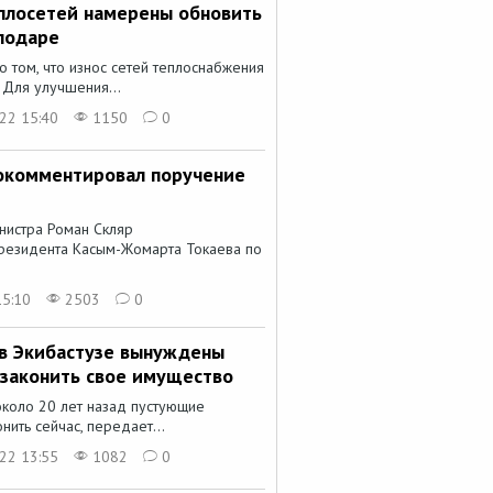
плосетей намерены обновить
лодаре
о том, что износ сетей теплоснабжения
 Для улучшения...
22 15:40
1150
0
рокомментировал поручение
нистра Роман Скляр
резидента Касым-Жомарта Токаева по
15:10
2503
0
в Экибастузе вынуждены
узаконить свое имущество
коло 20 лет назад пустующие
нить сейчас, передает...
22 13:55
1082
0