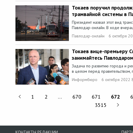
Токаев поручил продол
трамвайной системы в П
Президент назвал этот вид тран
Павлодар-онлайн. В ходе вчераш
Павлодар-онлайн
6 октября 20
Токаев вице-премьеру Ск
занимайтесь Павлодаром
Задача по развитию города и рег
в целом перед правительством, 
Информбюро
6 октября 2022 
1
2
…
670
671
672
3515
КОНТАКТЫ РЕДАКЦИИ
ПАРТ