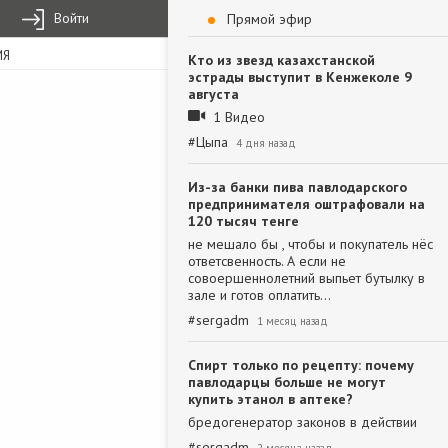
Войти
Прямой эфир
ИЯ
Кто из звезд казахстанской
эстрады выступит в Кенжеколе 9
августа
1 Видео
#
Цыпа
4 дня назад
Из-за банки пива павлодарского
предпринимателя оштрафовали на
120 тысяч тенге
не мешало бы , чтобы и покупатель нёс
ответсвенность. А если не
совоершеннолетний выпьет бутылку в
зале и готов оплатить…
#
sergadm
1 месяц назад
Спирт только по рецепту: почему
павлодарцы больше не могут
купить этанол в аптеке?
бредогенератор законов в действии
#
sergadm