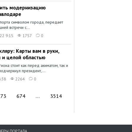
жить модернизацию
авлодаре
спорта символом города, передает
ней встречи с...
22 9:15
1757
0
ляру: Карты вам в руки,
 и целой областью
иона стоит как перед акиматом, так и
подчеркнул президент,...
8:38
2264
0
673
674
…
3514
НЕРЫ ПОРТАЛА