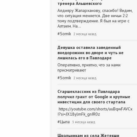
тренера Альшевского
Алдияру Жапарханову, спасибо! Видим,
что ситуация меняется. Две ничьи 2:2
тому подтверждение. Я был на игре с
Алтаем. На…
#
Somik
2 месяца назад
Девушка оставила заведенный
внедорожник во дворе и чуть не
лишилась его в Павлодаре
Оперативно, приятно, что за нами
присматривают
#
Somik
2 месяца назад
Старшеклассник из Павлодара
получил грант от Google и крупные
инвестиции для своего стартапа
https://youtube.com/shorts/uuBqwFAVCx
I?si=JX18ylmFk_gnIR0z
#
Цыпа
3 месяца назад
Школьникам из села Жетекши