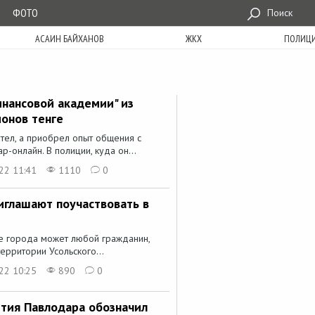
ФОТО
Поиск
АСАИН БАЙХАНОВ
ЖКХ
ПОЛИЦ
инансовой академии" из
ионов тенге
ател, а приобрел опыт общения с
-онлайн. В полиции, куда он...
22 11:41
1110
0
глашают поучаствовать в
ие города может любой гражданин,
ерритории Усольского...
22 10:25
890
0
ития Павлодара обозначил