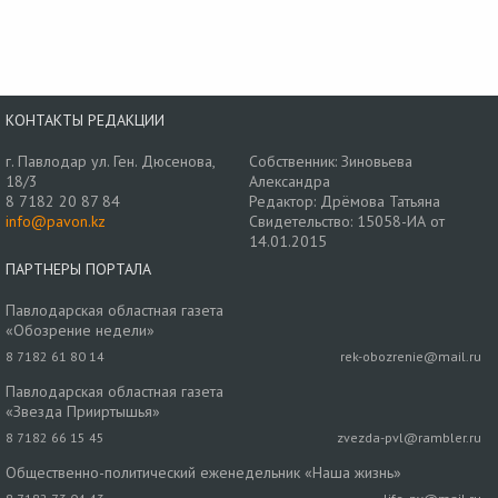
КОНТАКТЫ РЕДАКЦИИ
г. Павлодар ул. Ген. Дюсенова,
Собственник: Зиновьева
18/3
Александра
8 7182 20 87 84
Редактор: Дрёмова Татьяна
info@pavon.kz
Свидетельство: 15058-ИА от
14.01.2015
ПАРТНЕРЫ ПОРТАЛА
Павлодарская областная газета
«Обозрение недели»
8 7182 61 80 14
rek-obozrenie@mail.ru
Павлодарская областная газета
«Звезда Прииртышья»
8 7182 66 15 45
zvezda-pvl@rambler.ru
Общественно-политический еженедельник «Наша жизнь»