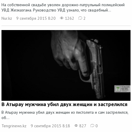
На собственной свадьбе уволен дорожно-патрульный полицейский
УВД Жезказгана. Руководство УВД узнало, что свадебный...
Nur.kz
9 сентября 2015 8:20
1262
2
В Атырау мужчина убил двух женщин и застрелился
В Атырау мужчина убил двух женщин из пистолета и сам застрелился,
об...
Tengrinews.kz
9 сентября 2015 8:18
827
0