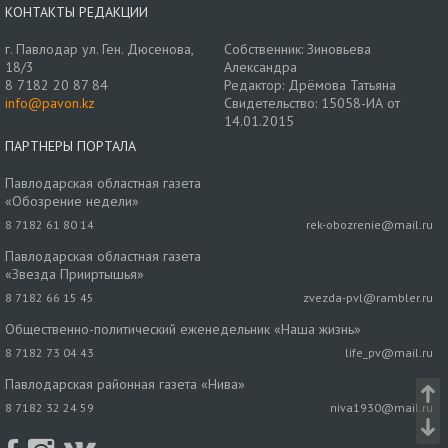
КОНТАКТЫ РЕДАКЦИИ
г. Павлодар ул. Ген. Дюсенова,
Собственник: Зиновьева
18/3
Александра
8 7182 20 87 84
Редактор: Дрёмова Татьяна
info@pavon.kz
Свидетельство: 15058-ИА от
14.01.2015
ПАРТНЕРЫ ПОРТАЛА
Павлодарская областная газета
«Обозрение недели»
8 7182 61 80 14
rek-obozrenie@mail.ru
Павлодарская областная газета
«Звезда Прииртышья»
8 7182 66 15 45
zvezda-pvl@rambler.ru
Общественно-политический еженедельник «Наша жизнь»
8 7182 73 04 43
life_pv@mail.ru
Павлодарская районная газета «Нива»
8 7182 32 24 59
niva1930@mail.ru