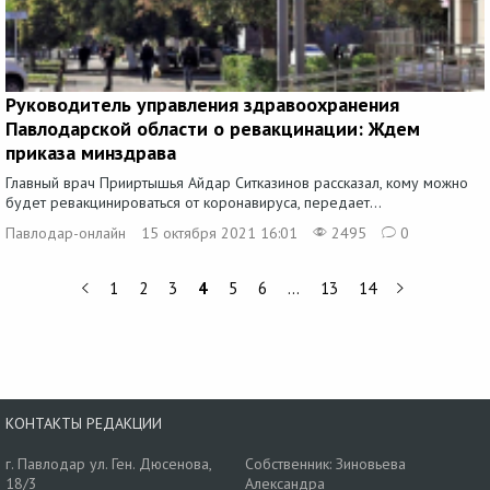
Руководитель управления здравоохранения
Павлодарской области о ревакцинации: Ждем
приказа минздрава
Главный врач Прииртышья Айдар Ситказинов рассказал, кому можно
будет ревакцинироваться от коронавируса, передает...
Павлодар-онлайн
15 октября 2021 16:01
2495
0
1
2
3
4
5
6
…
13
14
КОНТАКТЫ РЕДАКЦИИ
г. Павлодар ул. Ген. Дюсенова,
Собственник: Зиновьева
18/3
Александра