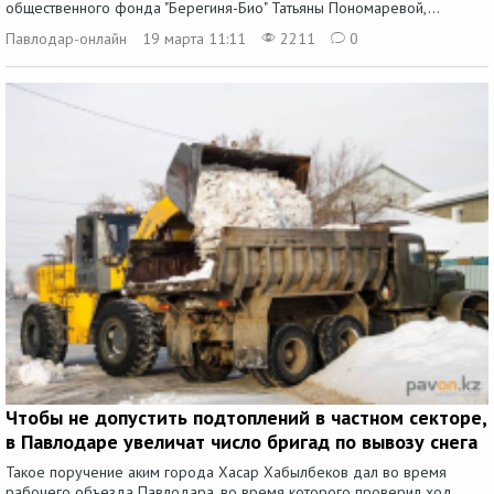
общественного фонда "Берегиня-Био" Татьяны Пономаревой,...
Павлодар-онлайн
19 марта 11:11
2211
0
Чтобы не допустить подтоплений в частном секторе,
в Павлодаре увеличат число бригад по вывозу снега
Такое поручение аким города Хасар Хабылбеков дал во время
рабочего объезда Павлодара, во время которого проверил ход...