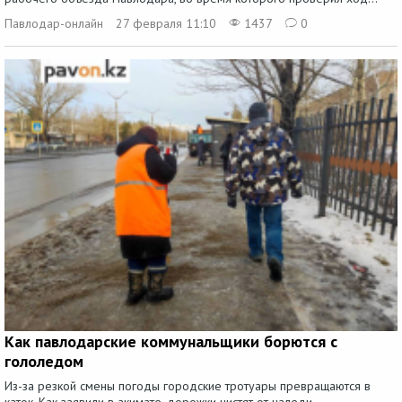
Павлодар-онлайн
27 февраля 11:10
1437
0
Как павлодарские коммунальщики борются с
гололедом
Из-за резкой смены погоды городские тротуары превращаются в
каток. Как заявили в акимате, дорожки чистят от наледи...