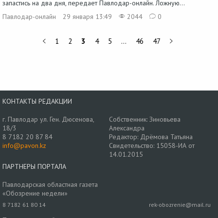
запастись на два дня, передает Павлодар-онлайн. Ложную...
Павлодар-онлайн
29 января 13:49
2044
0
1
2
3
4
5
…
46
47
КОНТАКТЫ РЕДАКЦИИ
г. Павлодар ул. Ген. Дюсенова,
Собственник: Зиновьева
18/3
Александра
8 7182 20 87 84
Редактор: Дрёмова Татьяна
info@pavon.kz
Свидетельство: 15058-ИА от
14.01.2015
ПАРТНЕРЫ ПОРТАЛА
Павлодарская областная газета
«Обозрение недели»
8 7182 61 80 14
rek-obozrenie@mail.ru