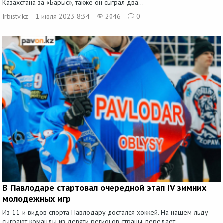
Казахстана за «Барыс», также он сыграл два...
Irbistv.kz
1 июля 2023 8:34
2046
0
В Павлодаре стартовал очередной этап IV зимних
молодежных игр
Из 11-и видов спорта Павлодару достался хоккей. На нашем льду
сыграют команды из девяти регионов страны, передает...