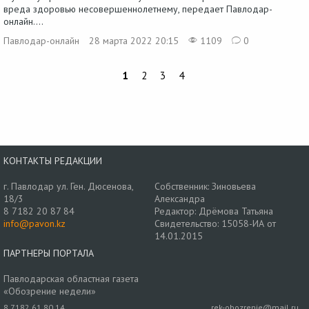
вреда здоровью несовершеннолетнему, передает Павлодар-
онлайн....
Павлодар-онлайн
28 марта 2022 20:15
1109
0
1
2
3
4
КОНТАКТЫ РЕДАКЦИИ
г. Павлодар ул. Ген. Дюсенова,
Собственник: Зиновьева
18/3
Александра
8 7182 20 87 84
Редактор: Дрёмова Татьяна
info@pavon.kz
Свидетельство: 15058-ИА от
14.01.2015
ПАРТНЕРЫ ПОРТАЛА
Павлодарская областная газета
«Обозрение недели»
8 7182 61 80 14
rek-obozrenie@mail.ru