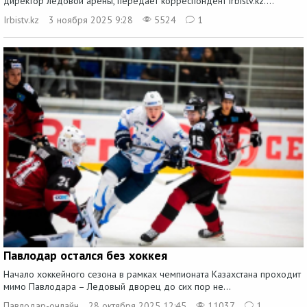
директор ледовой арены, передает корреспондент irbistv.kz....
Irbistv.kz
3 ноября 2025 9:28
5524
1
Павлодар остался без хоккея
Начало хоккейного сезона в рамках чемпионата Казахстана проходит
мимо Павлодара – Ледовый дворец до сих пор не...
Павлодар-онлайн
28 октября 2025 12:45
11037
1