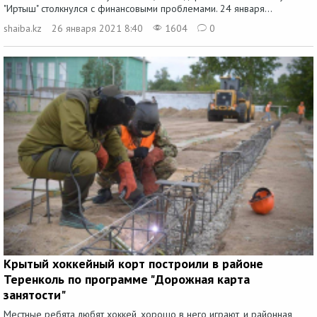
"Иртыш" столкнулся с финансовыми проблемами. 24 января...
shaiba.kz
26 января 2021 8:40
1604
0
Крытый хоккейный корт построили в районе
Теренколь по программе "Дорожная карта
занятости"
Местные ребята любят хоккей, хорошо в него играют, и районная