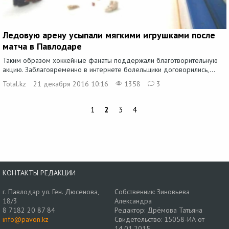
Ледовую арену усыпали мягкими игрушками после
матча в Павлодаре
Таким образом хоккейные фанаты поддержали благотворительную
акцию. Заблаговременно в интернете болельщики договорились,...
Total.kz
21 декабря 2016 10:16
1358
3
1
2
3
4
КОНТАКТЫ РЕДАКЦИИ
г. Павлодар ул. Ген. Дюсенова,
Собственник: Зиновьева
18/3
Александра
8 7182 20 87 84
Редактор: Дрёмова Татьяна
info@pavon.kz
Свидетельство: 15058-ИА от
14.01.2015