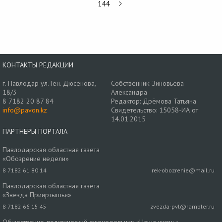
144
КОНТАКТЫ РЕДАКЦИИ
г. Павлодар ул. Ген. Дюсенова,
Собственник: Зиновьева
18/3
Александра
8 7182 20 87 84
Редактор: Дрёмова Татьяна
info@pavon.kz
Свидетельство: 15058-ИА от
14.01.2015
ПАРТНЕРЫ ПОРТАЛА
Павлодарская областная газета
«Обозрение недели»
8 7182 61 80 14
rek-obozrenie@mail.ru
Павлодарская областная газета
«Звезда Прииртышья»
8 7182 66 15 45
zvezda-pvl@rambler.ru