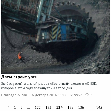
Даем стране угля
Экибастузский угольный разрез «Восточный» входит в АО ЕЭК,
которое в этом году празднует 20 лет со дня...
Павлодар-онлайн
6 декабря 2016 11:33
9937
9
1
2
…
122
123
124
125
126
…
143