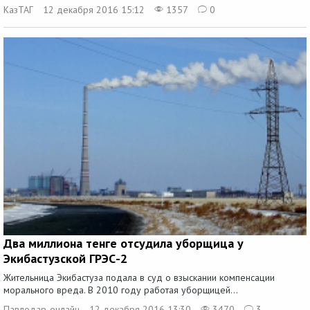
КазТАГ
12 декабря 2016 15:12
1357
0
Два миллиона тенге отсудила уборщица у
Экибастузской ГРЭС-2
Жительница Экибастуза подала в суд о взыскании компенсации
морального вреда. В 2010 году работая уборщицей...
Павлодар-онлайн
12 декабря 2016 13:30
3470
3