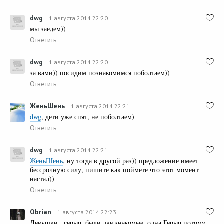
dwg
1 августа 2014 22:20
мы заедем))
Ответить
dwg
1 августа 2014 22:20
за вами)) посидим познакомимся поболтаем))
Ответить
ЖеньШень
1 августа 2014 22:21
dwg
, дети уже спят, не поболтаем)
Ответить
dwg
1 августа 2014 22:21
ЖеньШень
, ну тогда в другой раз)) предложение имеет
бессрочную силу, пишите как поймете что этот момент
настал))
Ответить
Obrian
1 августа 2014 22:23
Девушки= герыч, были две знакомые, одна Герыч потому