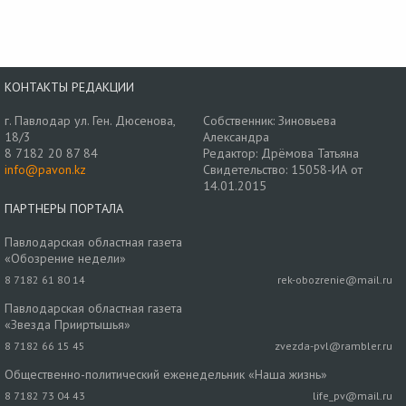
КОНТАКТЫ РЕДАКЦИИ
г. Павлодар ул. Ген. Дюсенова,
Собственник: Зиновьева
18/3
Александра
8 7182 20 87 84
Редактор: Дрёмова Татьяна
info@pavon.kz
Свидетельство: 15058-ИА от
14.01.2015
ПАРТНЕРЫ ПОРТАЛА
Павлодарская областная газета
«Обозрение недели»
8 7182 61 80 14
rek-obozrenie@mail.ru
Павлодарская областная газета
«Звезда Прииртышья»
8 7182 66 15 45
zvezda-pvl@rambler.ru
Общественно-политический еженедельник «Наша жизнь»
8 7182 73 04 43
life_pv@mail.ru