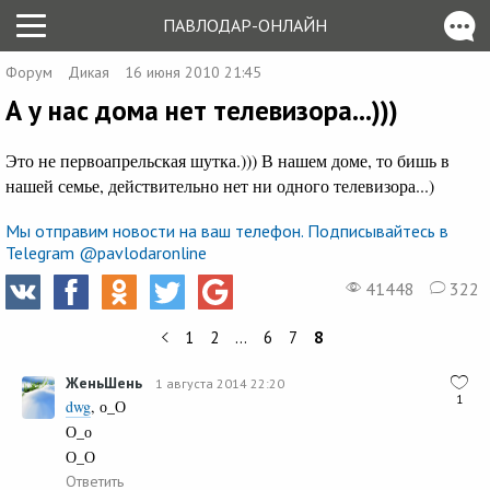
ПАВЛОДАР-ОНЛАЙН
Форум
Дикая
16 июня 2010 21:45
А у нас дома нет телевизора...)))
Это не первоапрельская шутка.))) В нашем доме, то бишь в
нашей семье, действительно нет ни одного телевизора...)
Мы отправим новости на ваш телефон. Подписывайтесь в
Telegram @pavlodaronline
41448
322
1
2
…
6
7
8
ЖеньШень
1 августа 2014 22:20
1
dwg
, о_О
О_о
О_О
Ответить