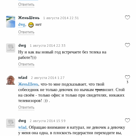
Ответить
ЖеньШень
1 августа 2014 22:31
dwg
,
нет
Ответить
dwg
1 августа 2014 22:33
Ну и как вы новый год встречаете без телека на
работе?)))
Ответить
wlad
2 августа 2014 1:27
3
ЖеньШень
, что-то мне подсказывает, что твой
собеседник не только девочек по нычкам
трах
возит. Стой
на своём - только офис и только при свидетелях, никаких
телевизоров! :)) .
Ответить
dwg
2 августа 2014 15:59
wlad
, Обращаю внимание я натурал, не девочек а девочку
у меня она одна, в плоскость педерастии переходите вы,