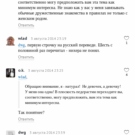
соответственно могу предположить вам эта тема как
минимум интересна. Не знаю как у вас у меня завязывать
обычные дружественные знакомства в правилах не только с
женским родом.
Ответить
wlad
3 августа 2014 23:19
1
dwg
, первую строчку на русский переведи. Шесть с
половиной раз перечитал - нихера не понял.
Ответить
o.k.
3 августа 2014 23:25
4
wlad
,
Обращаю внимание, я - натурал! Не девочек, а девочку!
У меня она одна! В плоскость педерастии переходите вы,
соответственно, могу предположить, вам эта тема как
минимум интересна.
Так понятнее?
Ответить
dwg
3 августа 2014 23:59