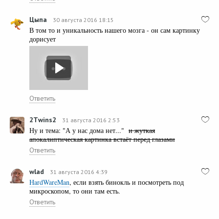
Цыпа
30 августа 2016 18:15
В том то и уникальность нашего мозга - он сам картинку
дорисует
Ответить
2Тwins2
31 августа 2016 2:53
Ну и тема: "А у нас дома нет..."
и жуткая
апокалиптическая картинка встаёт перед глазами
Ответить
wlad
31 августа 2016 4:39
HardWareMan
, если взять бинокль и посмотреть под
микроскопом, то они там есть.
Ответить