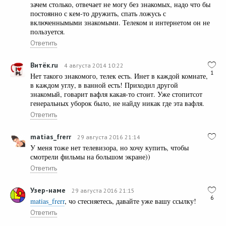
зачем столько, отвечает не могу без знакомых, надо что бы
постоянно с кем-то дружить, спать ложусь с
включеннымыми знакомыми. Телеком и интернетом он не
пользуется.
Ответить
Витёк.ru
4 августа 2014 10:22
1
Нет такого знакомого, телек есть. Инет в каждой комнате,
в каждом углу, в ванной есть! Приходил другой
знакомый, говарит вафля какая-то стоит. Уже стопитсот
генеральных уборок было, не найду никак где эта вафля.
Ответить
matias_frerr
29 августа 2016 21:14
У меня тоже нет телевизора, но хочу купить, чтобы
смотрели фильмы на большом экране))
Ответить
Узер-наме
29 августа 2016 21:15
6
matias_frerr
, чо стесняетесь, давайте уже вашу ссылку!
Ответить