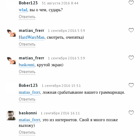
Bober123
31 августа 2016 8:44
wlad
, вы о чем, сударь?
Ответить
matias_frerr
1 сентября 2016 5:59
HardWareMan
, смотреть, очепятка)
Ответить
matias_frerr
1 сентября 2016 5:59
baskonni
, крутой экран)
Ответить
Bober123
1 сентября 2016 15:51
matias_frerr
, ложная срабатывание вашего граммарнаци.
Ответить
baskonni
1 сентября 2016 16:11
matias_frerr
, это из интернетов. Свой я много позже
выложу)
Ответить