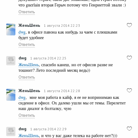
что guerlain вторая Герыч потому что Генриеттой звали :)
Ответить
ЖеньШень
1 августа 2014 22:23
dwg
, в офисе павона как нибудь за чаем с плюшками
будет удобнее
Ответить
dwg
1 августа 2014 22:25
ЖеньШень
, спасибо канеш, но от офисов разве не
тошнит? Лето последний месяц ведь))
Ответить
ЖеньШень
1 августа 2014 22:28
dwg
, мне моя работа в кайф, я ее не вопринимаю как
сидение в офисе. Ох далеко ушли мы от темы. Перелетит
наш диалог в болталку, чую
Ответить
dwg
1 августа 2014 22:29
ЖеньШень
, и что у вас даже телека на работе нет?)))