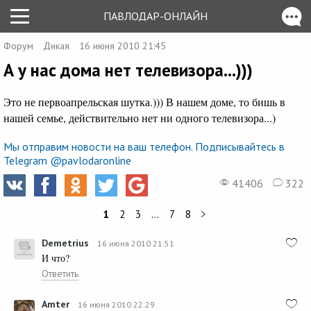
ПАВЛОДАР-ОНЛАЙН
Форум
Дикая
16 июня 2010 21:45
А у нас дома нет телевизора...)))
Это не первоапрельская шутка.))) В нашем доме, то бишь в
нашей семье, действительно нет ни одного телевизора...)
Мы отправим новости на ваш телефон. Подписывайтесь в
Telegram @pavlodaronline
41406
322
1
2
3
…
7
8
Demetrius
16 июня 2010 21:51
И что?
Ответить
Amter
16 июня 2010 22:29