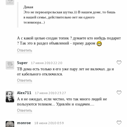
Дикая
Это не первоапрельская шутка.))) В нашем доме, то бишь
в нашей семье, действительно нет ни одного
телевизора...)
А с какой целью создан топик ? думаете кто нибудь подарит
? Так это в раздел объявлений - приму даром
Ответить
Super
17 июня 2010 22:20
ТВ дома есть только я его уже пару лет не включал. да и
от кабельного отключился.
Ответить
Alex711
17 июня 2010 23:27
А я не ожидал, если честно, что так много людей не
пользуются теликом... Удивлён и озадачен....
Ответить
monroe
18 июня 2010 0:59