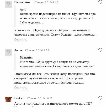
Demetrius
17 июня 2010 9:40
Авто
Видно крепко подсел народ на минет тфу инет, что про
телик забыл.....всё от сель черпает...так и до резиновой
бабы не далеко.....
У кого что... Одно другому в общем-то не мешает у
человека с интеллектом. Скажу больше - даже помогает.
Ответить
Авто
17 июня 2010 9:53
Demetrius
У кого что... Одно другому в общем-то не мешает у
человека с интеллектом. Скажу больше - даже помогает.
..понимаем мы все...сам забыл когда последний раз что
смотрел..служит панель как монитор к игровой
приставке...остальное от сель....фильмы тоже....
Ответить
Lister
17 июня 2010 10:25
Авто, а что полезного и интересного может дать ТВ?