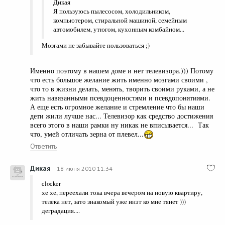
Дикая
Я пользуюсь пылесосом, холодильником,
компьютером, стиральной машиной, семейным
автомобилем, утюгом, кухонным комбайном...
Мозгами не забывайте пользоваться ;)
Именно поэтому в нашем доме и нет телевизора.))) Потому
что есть большое желание жить именно мозгами своими ,
что то в жизни делать, менять, творить своими руками, а не
жить навязанными псевдоценностями и псевдопонятиями.
А еще есть огромное желание и стремление что бы наши
дети жили лучше нас... Телевизор как средство достижения
всего этого в наши рамки ну никак не вписывается... Так
что, умей отличать зерна от плевел...
Ответить
Дикая
18 июня 2010 11:34
clocker
хе хе, переехали тока вчера вечером на новую квартиру,
телека нет, зато знакомый уже инэт ко мне тянет )))
деградация....