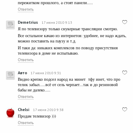
пережитком прошлого, а стоят панели.....
Ответить
Demetrius
17 июня 2010 9:13
Я по телевизору только снукерные трансляции смотрю.
Все остальное качаю из интернетов: удобнее, не надо ждать,
можно поставить на паузу и т.д.
И таки да: никаких комплексов по поводу присутствия
телевизора в доме не испытываю.
Ответить
Авто
17 июня 2010 9:31
Видно крепко подсел народ на минет тфу инет, что про
телик забыл.....всё от сель черпает...так и до резиновой
бабы не далеко.....
Ответить
Chelsi
17 июня 2010 9:38
Продам телевизор )))
Ответить