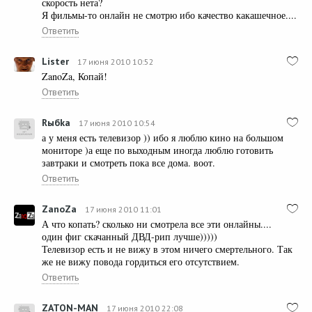
скорость нета?
Я фильмы-то онлайн не смотрю ибо качество какашечное....
Ответить
Lister
17 июня 2010 10:52
ZanoZa, Копай!
Ответить
Rыбkа
17 июня 2010 10:54
а у меня есть телевизор )) ибо я люблю кино на большом
мониторе )а еще по выходным иногда люблю готовить
завтраки и смотреть пока все дома. воот.
Ответить
ZanoZa
17 июня 2010 11:01
А что копать? сколько ни смотрела все эти онлайны....
один фиг скачанный ДВД-рип лучше)))))
Телевизор есть и не вижу в этом ничего смертельного. Так
же не вижу повода гордиться его отсутствием.
Ответить
ZATON-MAN
17 июня 2010 22:08