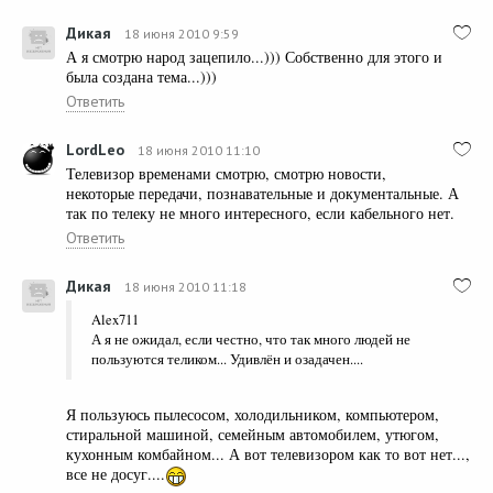
Дикая
18 июня 2010 9:59
А я смотрю народ зацепило...))) Собственно для этого и
была создана тема...)))
Ответить
LordLeo
18 июня 2010 11:10
Телевизор временами смотрю, смотрю новости,
некоторые передачи, познавательные и документальные. А
так по телеку не много интересного, если кабельного нет.
Ответить
Дикая
18 июня 2010 11:18
Alex711
А я не ожидал, если честно, что так много людей не
пользуются теликом... Удивлён и озадачен....
Я пользуюсь пылесосом, холодильником, компьютером,
стиральной машиной, семейным автомобилем, утюгом,
кухонным комбайном... А вот телевизором как то вот нет...,
все не досуг....