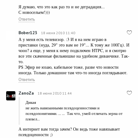
Я думаю, что это как раз то и не деградация...
С новосельем!)))
Ответить
Bober123
18 июня 2010 11:40
А у меня есть телевизор. :3 И я на нем играю в
приставки (нуда, 29" это вам не 19"... К тому же 100Гц). И
чооо? а еще, у меня к нему подключен HTPC, и я смотрю
все эти скаченные фильмишке на удобном диванчике. Так-
то.
PS Эфир не юзаю, кабельное тоже, разве что новости
иногда. Только домашние там что-то иногда поглядывают.
Ответить
ZanoZa
18 июня 2010 11:44
Дикая
не жить навязанными псевдоценностями и
псевдопонятиями. ... ... Так что, умей отличать зерна от
плевел...
А интернет вам тогда зачем? Он ведь тоже навязывает
псевдоценности ;)