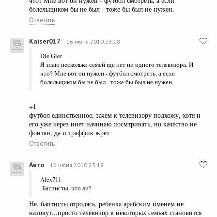
что? Мне вот он нужен - футбол смотреть, а если
болельщиком бы не был - тоже бы был не нужен.
Ответить
Kaiser017
16 июня 2010 23:18
Die Gier
Я знаю несколько семей где нет ни одного телевизора. И
что? Мне вот он нужен - футбол смотреть, а если
болельщиком бы не был - тоже бы был не нужен.
+1
футбол единственное, зачем к телевизору подхожу, хотя и
его уже через инет начинаю посмтривать, но качество не
фонтан, да и траффик жрет
Ответить
Авто
16 июня 2010 23:19
Alex711
Баптисты, что ли?
Не, баптисты отродясь, ребенка арабским именем не
назовут...просто телевизор в некоторых семьях становится