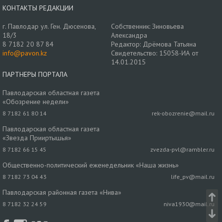
КОНТАКТЫ РЕДАКЦИИ
г. Павлодар ул. Ген. Дюсенова,
Собственник: Зиновьева
18/3
Александра
8 7182 20 87 84
Редактор: Дрёмова Татьяна
info@pavon.kz
Свидетельство: 15058-ИА от
14.01.2015
ПАРТНЕРЫ ПОРТАЛА
Павлодарская областная газета
«Обозрение недели»
8 7182 61 80 14
rek-obozrenie@mail.ru
Павлодарская областная газета
«Звезда Прииртышья»
8 7182 66 15 45
zvezda-pvl@rambler.ru
Общественно-политический еженедельник «Наша жизнь»
8 7182 73 04 43
life_pv@mail.ru
Павлодарская районная газета «Нива»
8 7182 32 24 59
niva1930@mail.ru