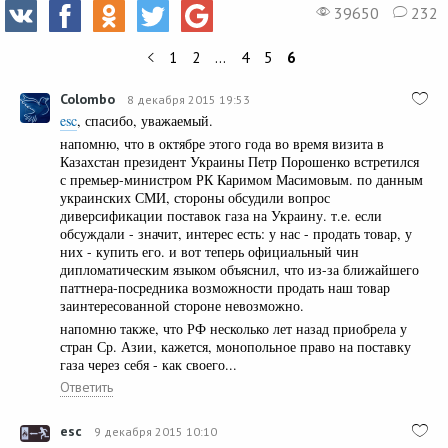
39650
232
1
2
…
4
5
6
Colombo
8 декабря 2015 19:53
esc
, спасибо, уважаемый.
напомню, что в октябре этого года во время визита в
Казахстан президент Украины Петр Порошенко встретился
с премьер-министром РК Каримом Масимовым. по данным
украинских СМИ, стороны обсудили вопрос
диверсификации поставок газа на Украину. т.е. если
обсуждали - значит, интерес есть: у нас - продать товар, у
них - купить его. и вот теперь официальный чин
дипломатическим языком объяснил, что из-за ближайшего
паттнера-посредника возможности продать наш товар
заинтересованной стороне невозможно.
напомню также, что РФ несколько лет назад приобрела у
стран Ср. Азии, кажется, монопольное право на поставку
газа через себя - как своего...
Ответить
esc
9 декабря 2015 10:10