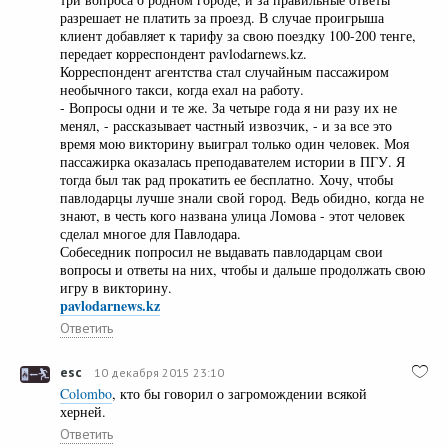
разрешает не платить за проезд. В случае проигрыша
клиент добавляет к тарифу за свою поездку 100-200 тенге,
передает корреспондент pavlodarnews.kz.
Корреспондент агентства стал случайным пассажиром
необычного такси, когда ехал на работу.
- Вопросы одни и те же. За четыре года я ни разу их не
менял, - рассказывает частный извозчик, - и за все это
время мою викторину выиграл только один человек. Моя
пассажирка оказалась преподавателем истории в ПГУ. Я
тогда был так рад прокатить ее бесплатно. Хочу, чтобы
павлодарцы лучше знали свой город. Ведь обидно, когда не
знают, в честь кого названа улица Ломова - этот человек
сделал многое для Павлодара.
Собеседник попросил не выдавать павлодарцам свои
вопросы и ответы на них, чтобы и дальше продолжать свою
игру в викторину.
pavlodarnews.kz
Ответить
esc
10 декабря 2015 23:10
Colombo
, кто бы говорил о загромождении всякой
херней.
Ответить