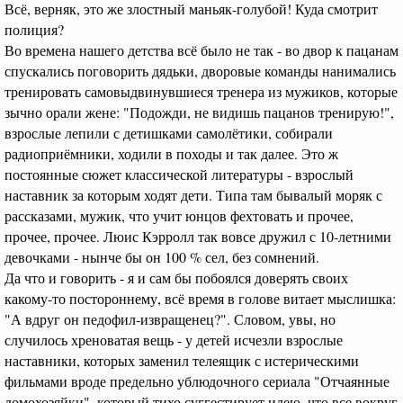
Всё, верняк, это же злостный маньяк-голубой! Куда смотрит
полиция?
Во времена нашего детства всё было не так - во двор к пацанам
спускались поговорить дядьки, дворовые команды нанимались
тренировать самовыдвинувшиеся тренера из мужиков, которые
зычно орали жене: "Подожди, не видишь пацанов тренирую!",
взрослые лепили с детишками самолётики, собирали
радиоприёмники, ходили в походы и так далее. Это ж
постоянные сюжет классической литературы - взрослый
наставник за которым ходят дети. Типа там бывалый моряк с
рассказами, мужик, что учит юнцов фехтовать и прочее,
прочее, прочее. Люис Кэрролл так вовсе дружил с 10-летними
девочками - нынче бы он 100 % сел, без сомнений.
Да что и говорить - я и сам бы побоялся доверять своих
какому-то постороннему, всё время в голове витает мыслишка:
"А вдруг он педофил-извращенец?". Словом, увы, но
случилось хреноватая вещь - у детей исчезли взрослые
наставники, которых заменил телеящик с истерическими
фильмами вроде предельно ублюдочного сериала "Отчаянные
домохозяйки", который тихо суггестирует идею, что все вокруг