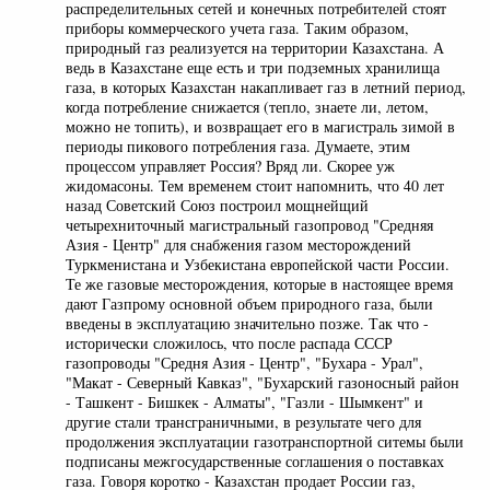
распределительных сетей и конечных потребителей стоят
приборы коммерческого учета газа. Таким образом,
природный газ реализуется на территории Казахстана. А
ведь в Казахстане еще есть и три подземных хранилища
газа, в которых Казахстан накапливает газ в летний период,
когда потребление снижается (тепло, знаете ли, летом,
можно не топить), и возвращает его в магистраль зимой в
периоды пикового потребления газа. Думаете, этим
процессом управляет Россия? Вряд ли. Скорее уж
жидомасоны. Тем временем стоит напомнить, что 40 лет
назад Советский Союз построил мощнейщий
четырехниточный магистральный газопровод "Средняя
Азия - Центр" для снабжения газом месторождений
Туркменистана и Узбекистана европейской части России.
Те же газовые месторождения, которые в настоящее время
дают Газпрому основной объем природного газа, были
введены в эксплуатацию значительно позже. Так что -
исторически сложилось, что после распада СССР
газопроводы "Средня Азия - Центр", "Бухара - Урал",
"Макат - Северный Кавказ", "Бухарский газоносный район
- Ташкент - Бишкек - Алматы", "Газли - Шымкент" и
другие стали трансграничными, в результате чего для
продолжения эксплуатации газотранспортной ситемы были
подписаны межгосударственные соглашения о поставках
газа. Говоря коротко - Казахстан продает России газ,