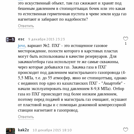
это искуственный объект, там газ сжижают и хранят под
бешеным давлением в стопицоттыщах бочек или это какая
то естественная герметичная пустота в чреве земли куда газ
нагнетают и забирают по надобности?
Ответить
esc
9 декабря 2015 23:23
1
jove
, вариант №2. ПХГ - это истощенное газовое
месторождение, полости которого в карстовых пластах
могут быть использованы в качестве резервуаров. Для
закачки/отбора газа используют те же самые скважины,
через которые добывался газ. Закачка газа в ПХГ
происходит под давлением магистрального газопровода (4-
5,5 МПа, т.е. до 55 атмосфер, явно не стопицоттыщ, однако
с недавних пор одно из казахстанских ПХГ - "Акыртобе" -
начали эксплуатировать под давлением 8-9,8 МПа). Отбор
газа из ПХГ происходит под более низким давлением,
поэтому перед подачей в магистраль газ очищают, осушают
от пластовой воды и с помощью дожимной компрессорной
станции нагнетают в газопровод.
Ответить
kak2z
10 декабря 2015 18:10