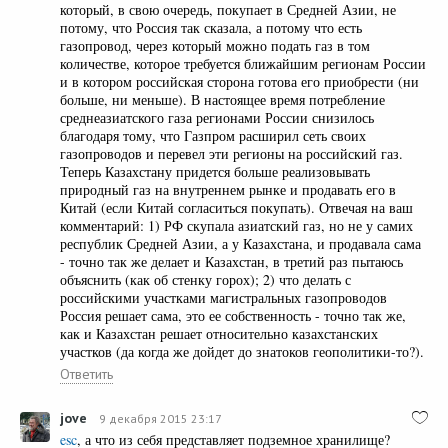
который, в свою очередь, покупает в Средней Азии, не
потому, что Россия так сказала, а потому что есть
газопровод, через который можно подать газ в том
количестве, которое требуется ближайшим регионам России
и в котором российская сторона готова его приобрести (ни
больше, ни меньше). В настоящее время потребление
среднеазиатского газа регионами России снизилось
благодаря тому, что Газпром расширил сеть своих
газопроводов и перевел эти регионы на российский газ.
Теперь Казахстану придется больше реализовывать
природный газ на внутреннем рынке и продавать его в
Китай (если Китай согласиться покупать). Отвечая на ваш
комментарий: 1) РФ скупала азиатский газ, но не у самих
республик Средней Азии, а у Казахстана, и продавала сама
- точно так же делает и Казахстан, в третий раз пытаюсь
объяснить (как об стенку горох); 2) что делать с
российскими участками магистральных газопроводов
Россия решает сама, это ее собственность - точно так же,
как и Казахстан решает относительно казахстанских
участков (да когда же дойдет до знатоков геополитики-то?).
Ответить
jove
9 декабря 2015 23:17
esc
, а что из себя представляет подземное хранилище?