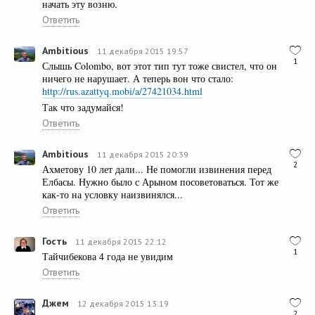
начать эту возню.
Ответить
Ambitious
11 декабря 2015 19:57
1
Слышь Colombo, вот этот тип тут тоже свистел, что он
ничего не нарушает. А теперь вон что стало:
http://rus.azattyq.mobi/a/27421034.html
Так что задумайся!
Ответить
Ambitious
11 декабря 2015 20:39
2
Ахметову 10 лет дали... Не помогли извинения перед
Елбасы. Нужно было с Арыном посоветоваться. Тот же
как-то на условку наизвинялся...
Ответить
Гость
11 декабря 2015 22:12
1
Тайчибекова 4 года не увидим
Ответить
Джем
12 декабря 2015 13:19
2