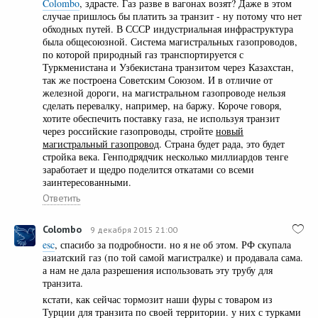
Colombo
, здрасте. Газ разве в вагонах возят? Даже в этом
случае пришлось бы платить за транзит - ну потому что нет
обходных путей. В СССР индустриальная инфраструктура
была общесоюзной. Система магистральных газопроводов,
по которой природный газ транспортируется с
Туркменистана и Узбекистана транзитом через Казахстан,
так же построена Советским Союзом. И в отличие от
железной дороги, на магистральном газопроводе нельзя
сделать перевалку, например, на баржу. Короче говоря,
хотите обеспечить поставку газа, не используя транзит
через российские газопроводы, стройте
новый
магистральный газопровод
. Страна будет рада, это будет
стройка века. Генподрядчик несколько миллиардов тенге
заработает и щедро поделится откатами со всеми
заинтересованными.
Ответить
Colombo
9 декабря 2015 21:00
esc
, спасибо за подробности. но я не об этом. РФ скупала
азиатский газ (по той самой магистралке) и продавала сама.
а нам не дала разрешения использовать эту трубу для
транзита.
кстати, как сейчас тормозит наши фуры с товаром из
Турции для транзита по своей территории. у них с турками