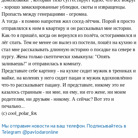
- хорошо замаскированные ублюдки, скоты и извращенцы.
Пропасть между генерациями - огромна.
А тогда - я помню напротив жил сосед-лётчик. Порой я просто
отправлялся к ним в квартиру и он рассказывал мне истории.
Как-то я пришёл, когда он вернулся из полёта, остограммился и
лёг спать. Тем не менее он вылез из постели, пошёл на кухню и
стал мне рассказывать длинную историю о посадке на севере в
пургу. Жена только скептически хмыкнула: "Опять
заливаешь!" и отправилась в комнату.
Представьте себе картину - на кухне сидит мужик в трениках и
майке, на коленях у него сидит пацан и мужик вдохновлённо
что-то рассказывает пацану. И представьте, никому это не
казалось странным - ни мне, ни ему, ни его жене, ни моим
родителям, ни друзьям - никому. А сейчас? Вот это и
печально...
(с) cool_polar_fox
Мы отправим новости на ваш телефон. Подписывайтесь в
Telegram @pavlodaronline