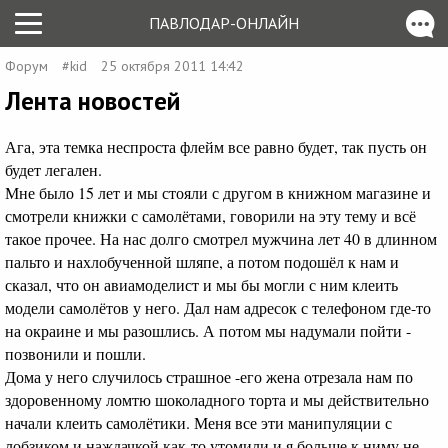
ПАВЛОДАР-ОНЛАЙН
Форум
#kid
25 октября 2011 14:42
Лента новостей
Ага, эта темка неспроста флейм все равно будет, так пусть он
будет легален.
Мне было 15 лет и мы стояли с другом в книжном магазине и
смотрели книжки с самолётами, говорили на эту тему и всё
такое прочее. На нас долго смотрел мужчина лет 40 в длинном
пальто и нахлобученной шляпе, а потом подошёл к нам и
сказал, что он авиамоделист и мы бы могли с ним клеить
модели самолётов у него. Дал нам адресок с телефоном где-то
на окраине и мы разошлись. А потом мы надумали пойти -
позвонили и пошли.
Дома у него случилось страшное -его жена отрезала нам по
здоровенному ломтю шоколадного торта и мы действительно
начали клеить самолётики. Меня все эти манипуляции с
лобзиком и наждачкой как-то утомили и я больше к ниму не