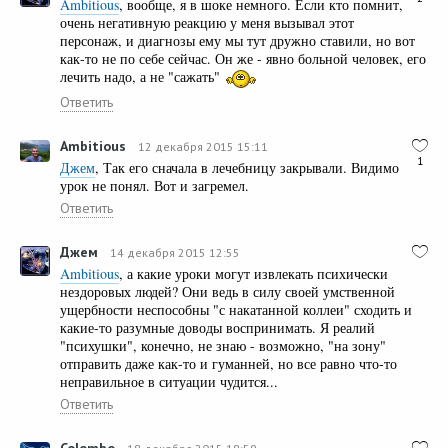
Ambitious
, вообще, я в шоке немного. Если кто помнит,
очень негативную реакцию у меня вызывал этот
персонаж, и диагнозы ему мы тут дружно ставили, но вот
как-то не по себе сейчас. Он же - явно больной человек, его
лечить надо, а не "сажать"
Ответить
Ambitious
12 декабря 2015 15:11
1
Джем
, Так его сначала в лечебницу закрывали. Видимо
урок не понял. Вот и загремел.
Ответить
Джем
14 декабря 2015 12:55
Ambitious
, а какие уроки могут извлекать психически
нездоровых людей? Они ведь в силу своей умственной
ущербности неспособны "с накатанной коллеи" сходить и
какие-то разумные доводы воспринимать. Я реалий
"психушки", конечно, не знаю - возможно, "на зону"
отправить даже как-то и гуманней, но все равно что-то
неправильное в ситуации чудится...
Ответить
Colombo