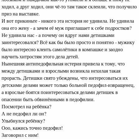
ходил, а друг ходил, они чё-то там такое склеили, что получило
приз на выставке.
И вот прикиньте - никого эта история не удивила. Не удивила
она его жену - а зачем её муж приглашает к себе подростков?
Не удивила нас - а почему он вдруг нами детишками
заинтересовался? Всё как бы было просто и понятно - мужику
было интересно клеить самолётики в компашке и заодно
научить хитростям этого дела детей.
Нынешняя антипедофильная истерия привела к тому, что
между детишками и взрослыми возникла нехилая такая
прорасть. Детишки свято убеждены, что интересоваться их
детскими делами может только больной педофил-извращенец,
а взрослые боятся поинтересоваться делами детишек в
опасении быть обвинёнными в педофилии.
Посмотрел на ребёнка?
А не педофил ли он?
Улыбнулся ребёнку?
Ооо, кажись точно педофил!
Заговорил с ним!