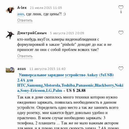
A-lex
21 июля 2015 11:03
1
asus
, где линк, где цены?! :)
Ответить
ДмитрийСаныч
5 августа 2015 20:09
кто-нибудь вкуГсе, камеры видеонаблюдения с
формулировкой в заказе "pinhole" доходят до нас и не
приносят ли они с собой проблем всяких там?
Ответить
asus
11 августа 2015 16:40
Универсальное зарядное устройство Aukey (5xUSB)
2.4A для
HTC,Samsung,Motorola,Toshiba,Panasonic,Blackberry,Noki
a,Sony-Ericsson,LG,Palm
- US $ 28.88
Так как в доме скопилось много техники которою нужно
ежедневно заряжать, появилась необходимость в данном
устройсте. Определить одно место а так же занимть всего
одну розетку, мне кажется будет довольно удобно и
практично. В моем случае необходимо заряжать: 3
телефона, 2 планшета ... Так же не мало важным актором
для меня, и я думаю для всех скорость заряда, 2.4A думаю