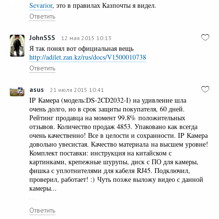
Sevarior
, это в правилах Казпочты я видел.
Ответить
JohnSSS
12 мая 2015 10:13
Я так понял вот официальная вещь
http://adilet.zan.kz/rus/docs/V1500010738
Ответить
asus
21 июля 2015 10:41
IP Камера (модель:DS-2CD2032-I) на удивление шла
очень долго, но в срок защиты покупателя, 60 дней.
Рейтинг продавца на момент 99.8% положительных
отзывов. Количество продаж 4853. Упаковано как всегда
очень качественно! Все в целости и сохранности. IP Камера
довольно увесистая. Качество материала на высшем уровне!
Комплект поставки: инструкция на китайском с
картинками, крепежные шурупы, диск с ПО для камеры,
фишка с уплотнителями для кабеля RJ45. Подключил,
проверил, работает! :) Чуть позже выложу видео с данной
камеры...
Ответить