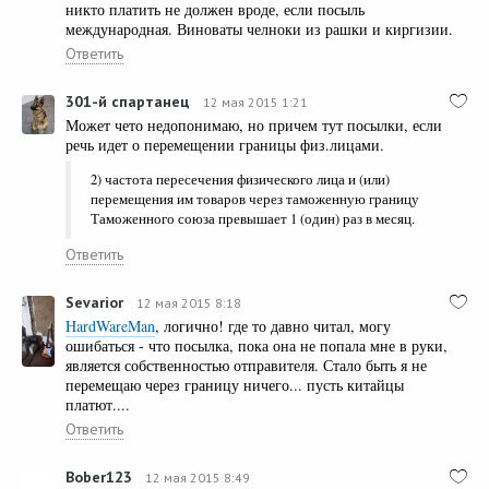
никто платить не должен вроде, если посыль
международная. Виноваты челноки из рашки и киргизии.
Ответить
301-й спартанец
12 мая 2015 1:21
Может чето недопонимаю, но причем тут посылки, если
речь идет о перемещении границы физ.лицами.
2) частота пересечения физического лица и (или)
перемещения им товаров через таможенную границу
Таможенного союза превышает 1 (один) раз в месяц.
Ответить
Sevarior
12 мая 2015 8:18
HardWareMan
, логично! где то давно читал, могу
ошибаться - что посылка, пока она не попала мне в руки,
является собственностью отправителя. Стало быть я не
перемещаю через границу ничего... пусть китайцы
платют....
Ответить
Bober123
12 мая 2015 8:49