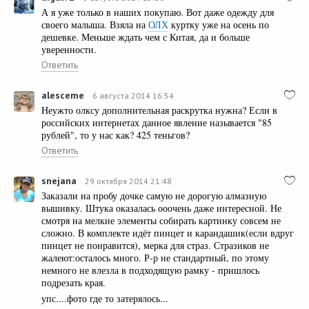
А я уже только в наших покупаю. Вот даже одежду для
своего малыша. Взяла на
ОЛХ
куртку уже на осень по
дешевке. Меньше ждать чем с Китая, да и больше
уверенности.
Ответить
alesceme
6 августа 2014 16:54
Неужто олксу дополнительная раскрутка нужна? Если в
российских интернетах данное явление называется "85
рублей", то у нас как? 425 теньгов?
Ответить
snejana
29 октября 2014 21:48
Заказали на пробу дочке самую не дорогую алмазную
вышивку. Штука оказалась ооочень даже интересной. Не
смотря на мелкие элементы собирать картинку совсем не
сложно. В комплекте идёт пинцет и карандашик(если вдруг
пинцет не понравится), мерка для страз. Стразиков не
жалеют:осталось много. Р-р не стандартный, по этому
немного не влезла в подходящую рамку - пришлось
подрезать края.
упс....фото где то затерялось...