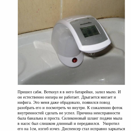
Пришел сабж. Воткнул я в него батарейки, залил мыло. И
он естественно нихера не работает. Дрыгается мигает и
нифига. Это меня даже обрадовало, появился повод
разобрать его и посмотреть чо внутри. К сожалению фоток
внутренностей сделать не успел. Причина неисправности
была банальна и проста. Силиконовый шланг подачи мыла
в насос был слишком длинный и передавился. Укоротил
его на 1см, изгиб изчез. Диспенсер стал исправно харкаться