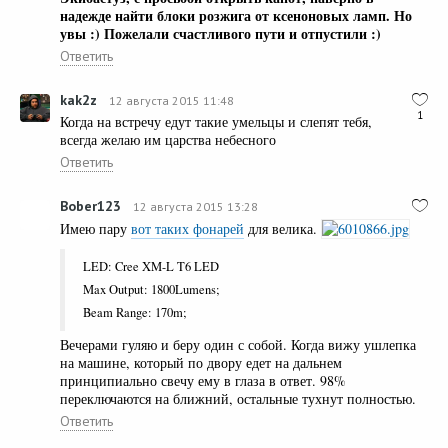
надежде найти блоки розжига от ксеноновых ламп. Но
увы :) Пожелали счастливого пути и отпустили :)
Ответить
kak2z
12 августа 2015 11:48
1
Когда на встречу едут такие умельцы и слепят тебя,
всегда желаю им царства небесного
Ответить
Bober123
12 августа 2015 13:28
Имею пару
вот таких фонарей
для велика.
LED: Cree XM-L T6 LED
Max Output: 1800Lumens;
Beam Range: 170m;
Вечерами гуляю и беру один с собой. Когда вижу ушлепка
на машине, который по двору едет на дальнем
принципиально свечу ему в глаза в ответ. 98%
переключаются на ближний, остальные тухнут полностью.
Ответить