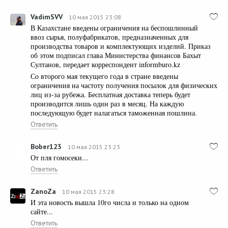
VadimSVV
10 мая 2015 23:08
В Казахстане введены ограничения на беспошлинный
ввоз сырья, полуфабрикатов, предназначенных для
производства товаров и комплектующих изделий. Приказ
об этом подписал глава Министерства финансов Бахыт
Султанов, передает корреспондент informburo.kz
Со второго мая текущего года в стране введены
ограничения на частоту получения посылок для физических
лиц из-за рубежа. Бесплатная доставка теперь будет
производится лишь один раз в месяц. На каждую
последующую будет налагаться таможенная пошлина.
Ответить
Bober123
10 мая 2015 23:23
От пля гомосеки...
Ответить
ZanoZa
10 мая 2015 23:28
И эта новость вышла 10го числа и только на одном
сайте...
Ответить