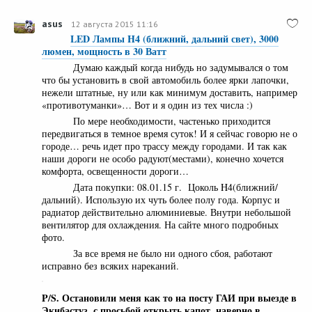
asus
12 августа 2015 11:16
LED Лампы H4 (ближний, дальний свет), 3000
люмен, мощность в 30 Ватт
Думаю каждый когда нибудь но задумывался о том
что бы установить в свой автомобиль более ярки лапочки,
нежели штатные, ну или как минимум доставить, например
«противотуманки»… Вот и я один из тех числа :)
По мере необходимости, частенько приходится
передвигаться в темное время суток! И я сейчас говорю не о
городе… речь идет про трассу между городами. И так как
наши дороги не особо радуют(местами), конечно хочется
комфорта, освещенности дороги…
Дата покупки: 08.01.15 г. Цоколь H4(ближний/
дальний). Использую их чуть более полу года. Корпус и
радиатор действительно алюминиевые. Внутри небольшой
вентилятор для охлаждения. На сайте много подробных
фото.
За все время не было ни одного сбоя, работают
исправно без всяких нареканий.
P/S. Остановили меня как то на посту ГАИ при выезде в
Экибастуз, с просьбой открыть капот, наверно в