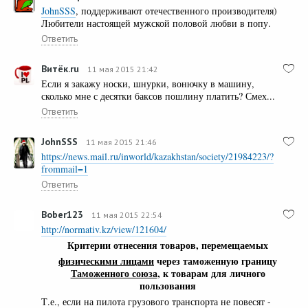
JohnSSS
, поддерживают отечественного производителя)
Любители настоящей мужской половой любви в попу.
Ответить
Витёк.ru
11 мая 2015 21:42
Если я закажу носки, шнурки, вонючку в машину,
сколько мне с десятки баксов пошлину платить? Смех...
Ответить
JohnSSS
11 мая 2015 21:46
https://news.mail.ru/inworld/kazakhstan/society/21984223/?
frommail=1
Ответить
Bober123
11 мая 2015 22:54
http://normativ.kz/view/121604/
Критерии отнесения товаров, перемещаемых
физическими лицами
через таможенную границу
Таможенного союза
, к товарам для личного
пользования
Т.е., если на пилота грузового транспорта не повесят -