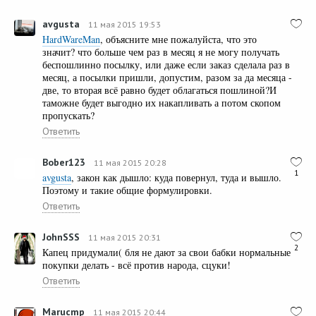
avgusta
11 мая 2015 19:53
HardWareMan
, объясните мне пожалуйста, что это
значит? что больше чем раз в месяц я не могу получать
беспошлинно посылку, или даже если заказ сделала раз в
месяц, а посылки пришли, допустим, разом за да месяца -
две, то вторая всё равно будет облагаться пошлиной?И
таможне будет выгодно их накапливать а потом скопом
пропускать?
Ответить
Bober123
11 мая 2015 20:28
1
avgusta
, закон как дышло: куда повернул, туда и вышло.
Поэтому и такие общие формулировки.
Ответить
JohnSSS
11 мая 2015 20:31
2
Капец придумали( бля не дают за свои бабки нормальные
покупки делать - всё против народа, сцуки!
Ответить
Marucmp
11 мая 2015 20:44