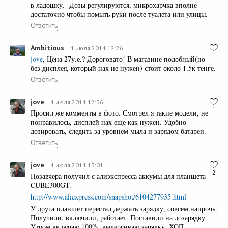
в ладошку. Дозы регулируются, микрохарчка вполне
достаточно чтобы помыть руки после туалета или улицы.
Ответить
Ambitious
4 июля 2014 12:26
jove
, Цена 27у.е.? Дороговато! В магазине подобный(но
без дисплея, который нах не нужен) стоит около 1.5к тенге.
Ответить
jove
4 июля 2014 12:36
1
Просил же комменты в фото. Смотрел я такие модели, не
понравилось, дисплей нах еще как нужен. Удобно
дозировать, следить за уровнем мыла и зарядом батареи.
Ответить
jove
4 июля 2014 13:01
2
Позавчера получил с алиэкспресса аккумы для планшета
CUBE300GT.
http://www.aliexpress.com/snapshot/6104277935.html
У друга планшет перестал держать зарядку, совсем напрочь.
Получили, включили, работает. Поставили на дозарядку.
Утром включаю 100%, выдергиваю зарядку. ХОП