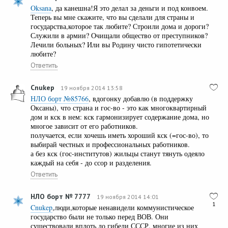
Oksana
, да канешна!Я это делал за деньги и под конвоем.
Теперь вы мне скажите, что вы сделали для страны и
государства,которое так любите? Строили дома и дороги?
Служили в армии? Очищали общество от преступников?
Лечили больных? Или вы Родину чисто гипотетически
любите?
Ответить
Cnukep
19 ноября 2014 13:58
НЛО борт №85766
, вдогонку добавлю (в поддержку
Оксаны), что страна и гос-во - это как многоквартирный
дом и кск в нем: кск гармонизирует содержание дома, но
многое зависит от его работников.
получается, если хочешь иметь хороший кск (=гос-во), то
выбирай честных и профессиональных работников.
а без кск (гос-институтов) жильцы станут тянуть одеяло
каждый на себя - до ссор и разделения.
Ответить
НЛО борт № 7777
19 ноября 2014 14:01
1
Cnukep
,люди,которые ненавидели коммунистическое
государство были не только перед ВОВ. Они
существовали вплоть до гибели СССР. многие из них