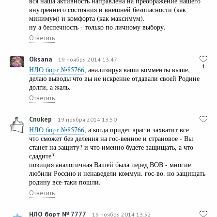
вся наша активность направлена на преображение нашего
внутреннего состояния и внешней безопасности (как
минимум) и комфорта (как максимум).
ну а беспечность - только по личному выбору.
Ответить
Oksana
19 ноября 2014 13:47
1
НЛО борт №85766
, анализируя ваши комменты выше,
делаю выводы что вы не искренне отдавали своей Родине
долги, а жаль.
Ответить
Cnukep
19 ноября 2014 13:50
НЛО борт №85766
, а когда придет враг и захватит все
что сможет без деления на гос-венное и страновое - Вы
станет на защиту? и что именно будете защищать, а что
сдадите?
позиция аналогичная Вашей была перед ВОВ - многие
любили Россию и ненаведели коммун. гос-во. но защищать
родину все-таки пошли.
Ответить
НЛО борт № 7777
19 ноября 2014 13:52