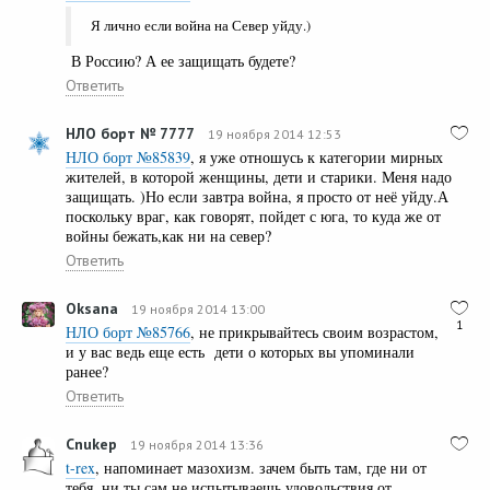
Я лично если война на Север уйду.)
В Россию? А ее защищать будете?
Ответить
НЛО борт № 7777
19 ноября 2014 12:53
НЛО борт №85839
, я уже отношусь к категории мирных
жителей, в которой женщины, дети и старики. Меня надо
защищать. )Но если завтра война, я просто от неё уйду.А
поскольку враг, как говорят, пойдет с юга, то куда же от
войны бежать,как ни на север?
Ответить
Oksana
19 ноября 2014 13:00
1
НЛО борт №85766
, не прикрывайтесь своим возрастом,
и у вас ведь еще есть дети о которых вы упоминали
ранее?
Ответить
Cnukep
19 ноября 2014 13:36
t-rex
, напоминает мазохизм. зачем быть там, где ни от
тебя, ни ты сам не испытываешь удовольствия от