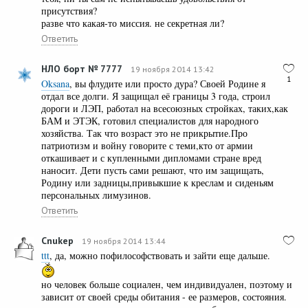
присутствия?
разве что какая-то миссия. не секретная ли?
Ответить
НЛО борт № 7777
19 ноября 2014 13:42
1
Oksana
, вы флудите или просто дура? Своей Родине я
отдал все долги. Я защищал её границы 3 года, строил
дороги и ЛЭП, работал на всесоюзных стройках, таких,как
БАМ и ЭТЭК, готовил специалистов для народного
хозяйства. Так что возраст это не прикрытие.Про
патриотизм и войну говорите с теми,кто от армии
откашивает и с купленными дипломами стране вред
наносит. Дети пусть сами решают, что им защищать,
Родину или задницы,привыкшие к креслам и сиденьям
персональных лимузинов.
Ответить
Cnukep
19 ноября 2014 13:44
ttt
, да, можно пофилософствовать и зайти еще дальше.
но человек больше социален, чем индивидуален, поэтому и
зависит от своей среды обитания - ее размеров, состояния.