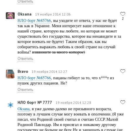
Ответить
Oksana
19 ноября 2014 12:06
2
НЛО борт №85766
, вы уходите от ответа, у нас не будет
так как в Украине. Меня интересует ваше отношение к
нашей стране, которую вы любите, но которая не может
существовать без государства, которое вы ненавидите и за
которое воевать не будете) Таким образом, как вы
собираетесь выражать любовь к своей стране на случай
войны?
изввините за много
которое
)
Ответить
Bravo
19 ноября 2014 12:27
НЛО борт №85766
, пацаны гибнут за то, что х***т из
пушек других пацанов. Не?
Ответить
НЛО борт № 7777
19 ноября 2014 12:28
Oksana
, я уже далеко-далеко не призывного возраста,
поэтому в лучшем случае могу воевать в ополчении.)Я уже
писал, что Родиной своей считал и считаю СССР.Малой
Родиной Павлодар. Им я присягал и никакому другому
государству не больше не буду.Ну и защищать в случае (не