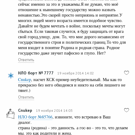
сейчас именно за это и уважаемы.Я не думаю, что моё
отношение к нынешнему государству можно назвать
ненавистью.Это скорей просто неприязнь и неприятие.У
многих людей моего возраста имеется подобное чувство.
Давайте не будем мечтать о войне, поскольку мечты могут
сбыться. Если таковая случится, я буду защищать от врага
свой город,улицу, дом. То, что мне дорого независимо от
государственного строя и политических границ.То что для
меня входит в понятие Родина и родная страна. Родное
государство даже звучит пафосно и глупо. Нет?
Ответить
НЛО борт № 7777
19 ноября 2014 14:02
Cnukep
, насчет КСК пример неубедительный. Мы как-то
прекрасно без него обходимся и никто на себя лишнего не
тянет.)
Ответить
Cnukep
19 ноября 2014 14:03
НЛО борт №85766
, извините, что встреваю в Ваш
диалог.
страна (родина) - это данность. а гос-во - это то, что делаем
мы. это как родители и жена.