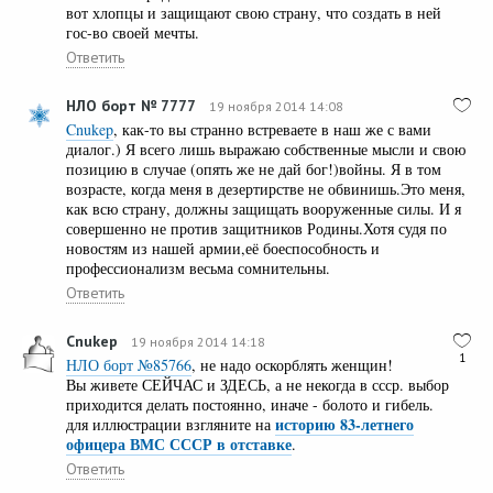
вот хлопцы и защищают свою страну, что создать в ней
гос-во своей мечты.
Ответить
НЛО борт № 7777
19 ноября 2014 14:08
Cnukep
, как-то вы странно встреваете в наш же с вами
диалог.) Я всего лишь выражаю собственные мысли и свою
позицию в случае (опять же не дай бог!)войны. Я в том
возрасте, когда меня в дезертирстве не обвинишь.Это меня,
как всю страну, должны защищать вооруженные силы. И я
совершенно не против защитников Родины.Хотя судя по
новостям из нашей армии,её боеспособность и
профессионализм весьма сомнительны.
Ответить
Cnukep
19 ноября 2014 14:18
1
НЛО борт №85766
, не надо оскорблять женщин!
Вы живете СЕЙЧАС и ЗДЕСЬ, а не некогда в ссср. выбор
приходится делать постоянно, иначе - болото и гибель.
историю 83-летнего
для иллюстрации взгляните на
офицера ВМС СССР в отставке
.
Ответить