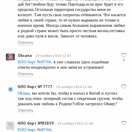
дай бог!)войны буду только Павлодар,если враг будет в его
пределах.Остальная территория государства меня не
волнует. Там пусть свои патриоты отбиваются. Что касается
любви к своей стране, то её нужно выражать не только в
военное время. Иногда самым большим выражением любви
к родной стране может быть просто честная жизнь,отставка
или даже пуля в висок. Зависит от человека.
Ответить
Oksana
19 ноября 2014 12:47
1
НЛО борт №85766
, я уже слышала здесь подобные
ответы неоднократно и они меня не устраивают.
Ответить
НЛО борт № 7777
19 ноября 2014 12:48
Oksana
, вы хотели бы, чтобы я поехал в Китай и пустил
там под откос литерный состав с секретным грузом, чтобы
доказать вам любовь к Родине?))Или застрелил Обаму?
Ответить
НЛО борт №85839
19 ноября 2014 12:48
НЛО борт №85766
,