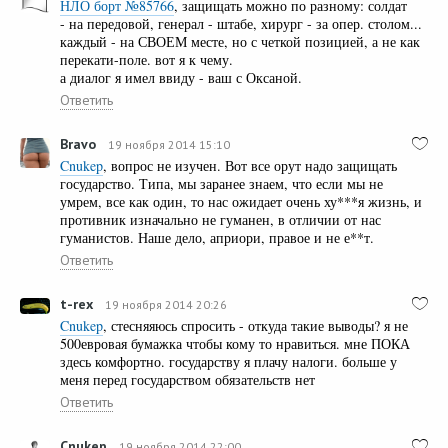
НЛО борт №85766
, защищать можно по разному: солдат
- на передовой, генерал - штабе, хирург - за опер. столом...
каждый - на СВОЕМ месте, но с четкой позицией, а не как
перекати-поле. вот я к чему.
а диалог я имел ввиду - ваш с Оксаной.
Ответить
Bravo
19 ноября 2014 15:10
Cnukep
, вопрос не изучен. Вот все орут надо защищать
государство. Типа, мы заранее знаем, что если мы не
умрем, все как один, то нас ожидает очень ху***я жизнь, и
противник изначально не гуманен, в отличии от нас
гуманистов. Наше дело, априори, правое и не е**т.
Ответить
t-rex
19 ноября 2014 20:26
Cnukep
, стесняяюсь спросить - откуда такие выводы? я не
500евровая бумажка чтобы кому то нравиться. мне ПОКА
здесь комфортно. государству я плачу налоги. больше у
меня перед государством обязательств нет
Ответить
Cnukep
19 ноября 2014 22:00