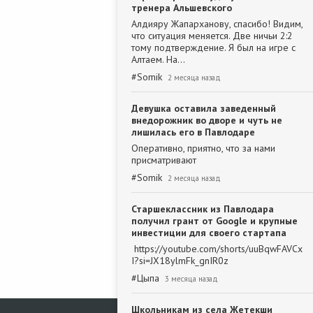
тренера Альшевского
Алдияру Жапарханову, спасибо! Видим,
что ситуация меняется. Две ничьи 2:2
тому подтверждение. Я был на игре с
Алтаем. На…
#
Somik
2 месяца назад
Девушка оставила заведенный
внедорожник во дворе и чуть не
лишилась его в Павлодаре
Оперативно, приятно, что за нами
присматривают
#
Somik
2 месяца назад
Старшеклассник из Павлодара
получил грант от Google и крупные
инвестиции для своего стартапа
https://youtube.com/shorts/uuBqwFAVCx
I?si=JX18ylmFk_gnIR0z
#
Цыпа
3 месяца назад
Школьникам из села Жетекши