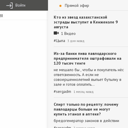
Войти
Прямой эфир
ИЯ
Кто из звезд казахстанской
эстрады выступит в Кенжеколе 9
августа
1 Видео
#
Цыпа
3 дня назад
Из-за банки пива павлодарского
предпринимателя оштрафовали на
120 тысяч тенге
не мешало бы , чтобы и покупатель нёс
ответсвенность. А если не
совоершеннолетний выпьет бутылку в
зале и готов оплатить…
#
sergadm
1 месяц назад
Спирт только по рецепту: почему
павлодарцы больше не могут
купить этанол в аптеке?
бредогенератор законов в действии
#
sergadm