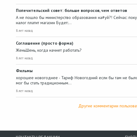
Попечительский совет: больше вопросов, чем ответов
А не пошло бы министерство образования на#уй?! Сейчас: поку
налог платит магазин Будет:…
8 лет назад
Соглашение (просто форма)
ЖеньШень, когда начнет работать?
8 лет назад
Фильмы
хорошее новогоднее - Тариф Новогодний если бы там не было
мог бы стать традиционным…
8 лет назад
Другие комментарии пользова