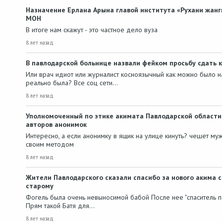
Назначение Ерлана Арына главой института «Рухани жан
МОН
В итоге нам скажут - это частное дело вуза
8 лет назад
В павлодарской больнице назвали фейком просьбу сдать 
Или врач идиот или журналист косноязычный как можно было н
реально была? Все соц сети…
8 лет назад
Уполномоченный по этике акимата Павлодарской области 
авторов анонимок
Интересно, а если анонимку в ящик на улице кинуть? чешет муж
своим методом
8 лет назад
Жители Павлодарского сказали спасибо за нового акима с
старому
Фогель была очень невыносимой бабой После нее "спаситель пе
Прям такой Батя для…
8 лет назад