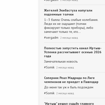
2 месяца назад
Жителей Экибастуза напугали
подземные толчки
1–3 балла: Очень слабые колебания.
Люди их не ощущают (толчки
фиксируют только приборы), либо
замечают только те, кто…
#
sergadm
2 месяца назад
Полностью запустить канал Иртыш-
Успенка рассчитывают осенью 2026
года
Замечательная новость
#
Somik
2 месяца назад
Соперник Реал Мадрида по Лиге
чемпионов не приедет в Павлодар
До июня так уж и быть подождем
#
Somik
2 месяца назад
"Иртыш" решил судьбу главного