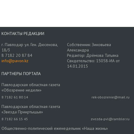
КОНТАКТЫ РЕДАКЦИИ
г. Павлодар ул. Ген. Дюсенова,
Собственник: Зиновьева
18/3
Александра
8 7182 20 87 84
Редактор: Дрёмова Татьяна
info@pavon.kz
Свидетельство: 15058-ИА от
14.01.2015
ПАРТНЕРЫ ПОРТАЛА
Павлодарская областная газета
«Обозрение недели»
8 7182 61 80 14
rek-obozrenie@mail.ru
Павлодарская областная газета
«Звезда Прииртышья»
8 7182 66 15 45
zvezda-pvl@rambler.ru
Общественно-политический еженедельник «Наша жизнь»