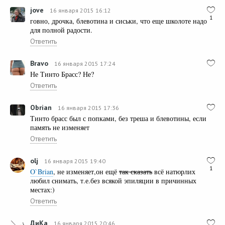
jove
16 января 2015 16:12
1
говно, дрочка, блевотина и сиськи, что еще школоте надо
для полной радости.
Ответить
Bravo
16 января 2015 17:24
Не Тинто Брасс? Не?
Ответить
Obrian
16 января 2015 17:36
Тинто брасс был с попками, без треша и блевотины, если
память не изменяет
Ответить
olj
16 января 2015 19:40
1
O`Brian
, не изменяет,он ещё
так сказать
всё натюрлих
любил снимать, т.е.без всякой эпиляции в причинных
местах:)
Ответить
ДиКа
16 января 2015 20:46