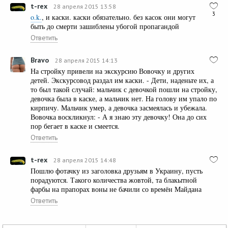
t-rex
28 апреля 2015 13:58
3
o.k.
, и каски. каски обязательно. без касок они могут
быть до смерти зашиблены убогой пропагандой
Ответить
Bravo
28 апреля 2015 14:13
На стройку привели на экскурсию Вовочку и других
детей. Экскурсовод раздал им каски. - Дети, наденьте их, а
то был такой случай: мальчик с девочкой пошли на стройку,
девочка была в каске, а мальчик нет. На голову им упало по
кирпичу. Мальчик умер, а девочка засмеялась и убежала.
Вовочка воскликнул: - А я знаю эту девочку! Она до сих
пор бегает в каске и смеется.
Ответить
t-rex
28 апреля 2015 14:48
Пошлю фотачку из заголовка друзьям в Украину, пусть
порадуются. Такого количества жовтой, та блакытной
фарбы на прапорах воны не бачили со времён Майдана
Ответить