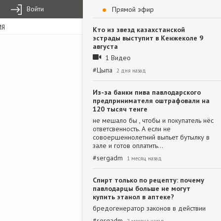
Войти
Прямой эфир
ИЯ
Кто из звезд казахстанской
эстрады выступит в Кенжеколе 9
августа
1 Видео
#
Цыпа
2 дня назад
Из-за банки пива павлодарского
предпринимателя оштрафовали на
120 тысяч тенге
не мешало бы , чтобы и покупатель нёс
ответсвенность. А если не
совоершеннолетний выпьет бутылку в
зале и готов оплатить…
#
sergadm
1 месяц назад
Спирт только по рецепту: почему
павлодарцы больше не могут
купить этанол в аптеке?
бредогенератор законов в действии
#
sergadm