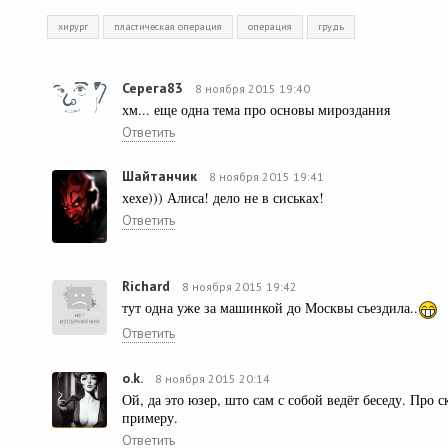
хирург
пластическая операция
операция
грудь
Серега83
8 ноября 2015 19:40
хм... еще одна тема про основы мироздания
Ответить
Шайтанчик
8 ноября 2015 19:41
хехе))) Алиса! дело не в сиськах!
Ответить
Richard
8 ноября 2015 19:42
тут одна уже за машинкой до Москвы съездила..
Ответить
o.k.
8 ноября 2015 20:14
Ой, да это юзер, што сам с собой ведёт беседу. Про 
примеру.
Ответить