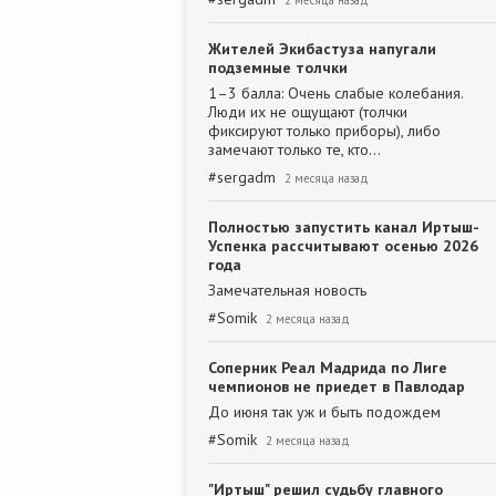
2 месяца назад
Жителей Экибастуза напугали
подземные толчки
1–3 балла: Очень слабые колебания.
Люди их не ощущают (толчки
фиксируют только приборы), либо
замечают только те, кто…
#
sergadm
2 месяца назад
Полностью запустить канал Иртыш-
Успенка рассчитывают осенью 2026
года
Замечательная новость
#
Somik
2 месяца назад
Соперник Реал Мадрида по Лиге
чемпионов не приедет в Павлодар
До июня так уж и быть подождем
#
Somik
2 месяца назад
"Иртыш" решил судьбу главного