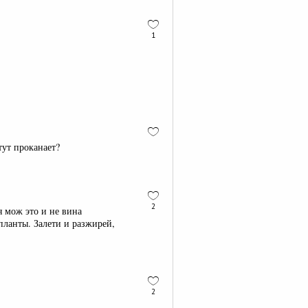
1
тут проканает?
2
я мож это и не вина
ланты. Залети и разжирей,
2