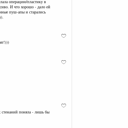
елала операцию/пластику в
сиво. И что хорошо - дало ей
ичные пуш-апы и старались
).
ят!)))
х стенаний поняла - лишь бы