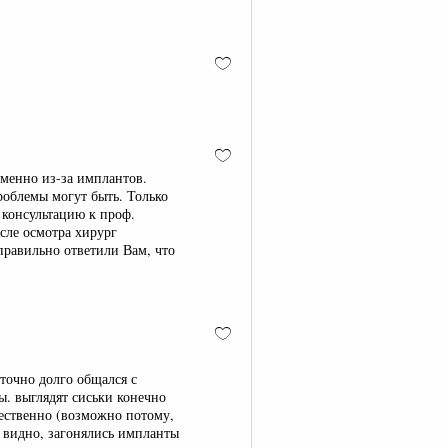
именно из-за имплантов.
роблемы могут быть. Только
а консультацию к проф.
сле осмотра хирург
равильно ответили Вам, что
аточно долго общался с
ы. выглядят сиськи конечно
стественно (возможно потому,
 видно, загонялись импланты