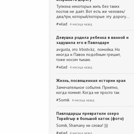
Тупизна некоторых жить без таких
постов не даёт. Вот есть же человек/
два/три, который/которые эту дорогу…
#
wlad
4 месяца назад
Девушка родила ребенка в ванной и
задушила его в Павлодаре
avgusta, это Irbistv.kz, помойка. Но
иногда и Павон подобным грешит,
тоже носом тыкаю.
#
wlad
4 месяца назад
Жизнь, посвященная истории края
Замечательное события. Приятно,
когда помнят. Когда не просто так
#
Somik
4 месяца назад
Павлодарцы превратили озеро
Торайгыр в большой каток (фото)
Somik, Shamanу ни слова! )))
#
wlad
4 месяца назад