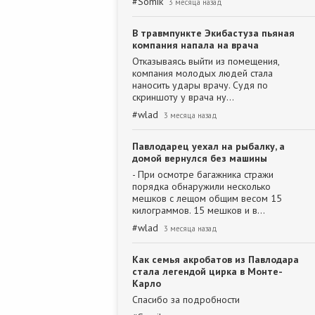
#
Somik
3 месяца назад
В травмпункте Экибастуза пьяная
компания напала на врача
Отказываясь выйти из помещения,
компания молодых людей стала
наносить удары врачу. Судя по
скриншоту у врача ну…
#
wlad
3 месяца назад
Павлодарец уехал на рыбалку, а
домой вернулся без машины
- При осмотре багажника стражи
порядка обнаружили несколько
мешков с лещом общим весом 15
килограммов. 15 мешков и в…
#
wlad
3 месяца назад
Как семья акробатов из Павлодара
стала легендой цирка в Монте-
Карло
Спасибо за подробности