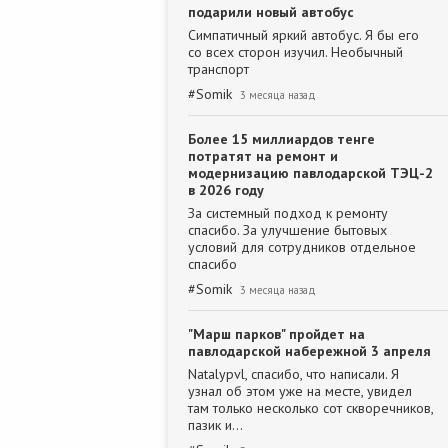
подарили новый автобус
Симпатичный яркий автобус. Я бы его
со всех сторон изучил. Необычный
транспорт
#
Somik
3 месяца назад
Более 15 миллиардов тенге
потратят на ремонт и
модернизацию павлодарской ТЭЦ-2
в 2026 году
За системный подход к ремонту
спасибо. За улучшение бытовых
условий для сотрудников отдельное
спасибо
#
Somik
3 месяца назад
"Марш парков" пройдет на
павлодарской набережной 3 апреля
Natalypvl, спасибо, что написали. Я
узнал об этом уже на месте, увидел
там только несколько сот скворечников,
пазик и…