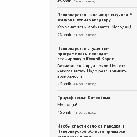
#
Somik
4 месяца назад
Павлодарская школьница выучила 9
языков и купила квартиру
Кто хочет, тот и добивается. Молодец!
#
Somik
4 месяца назад
Павлодарские студенты-
программисты проходят
стажировку в Южной Корее
Возможностей пруд пруди. Новости
некогда читать. Надо реализовывать
возможности
#
Somik
4 месяца назад
Триумф семьи Котенёвых
Молодцы!
#
Somik
4 месяца назад
Чтобы спасти село от паводка, в
Павлодарской области пришлось
вскрывать дорогу