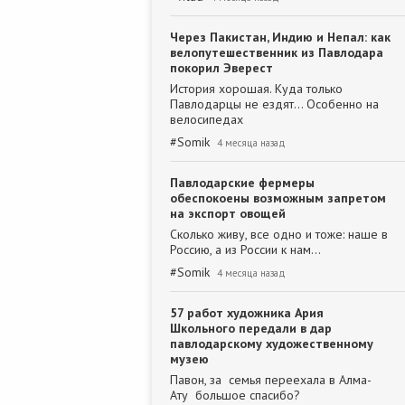
Через Пакистан, Индию и Непал: как
велопутешественник из Павлодара
покорил Эверест
История хорошая. Куда только
Павлодарцы не ездят... Особенно на
велосипедах
#
Somik
4 месяца назад
Павлодарские фермеры
обеспокоены возможным запретом
на экспорт овощей
Сколько живу, все одно и тоже: наше в
Россию, а из России к нам...
#
Somik
4 месяца назад
57 работ художника Ария
Школьного передали в дар
павлодарскому художественному
музею
Павон, за семья переехала в Алма-
Ату большое спасибо?