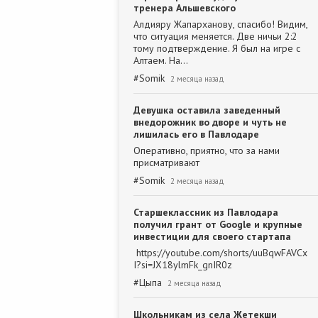
тренера Альшевского
Алдияру Жапарханову, спасибо! Видим,
что ситуация меняется. Две ничьи 2:2
тому подтверждение. Я был на игре с
Алтаем. На…
#
Somik
2 месяца назад
Девушка оставила заведенный
внедорожник во дворе и чуть не
лишилась его в Павлодаре
Оперативно, приятно, что за нами
присматривают
#
Somik
2 месяца назад
Старшеклассник из Павлодара
получил грант от Google и крупные
инвестиции для своего стартапа
https://youtube.com/shorts/uuBqwFAVCx
I?si=JX18ylmFk_gnIR0z
#
Цыпа
2 месяца назад
Школьникам из села Жетекши