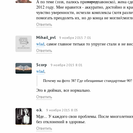
А по теме (эээх, палюсь при
народ
павонско), жена сд
2012 году. Мне нравится - аккуратно, достойно и кра
чувство уверенности, исчезли комплексы (хотя разл
помогать преодолеть их, но до конца не могли/смогли
Ответить
Mihail_pvl
9 ноября 2015 7:01
wlad
, самое главное титьки то упругие стали и не вис
Ответить
Scorp
9 ноября 2015 8:01
wlad
,
Почему на фото 38? Где обещанные стандартные 90?
Это в дюймах, все нормально.
Ответить
o.k.
9 ноября 2015 8:05
Мде... У каждого свои проблемы. После многолетни
без отклонений в здоровье.
Ответить