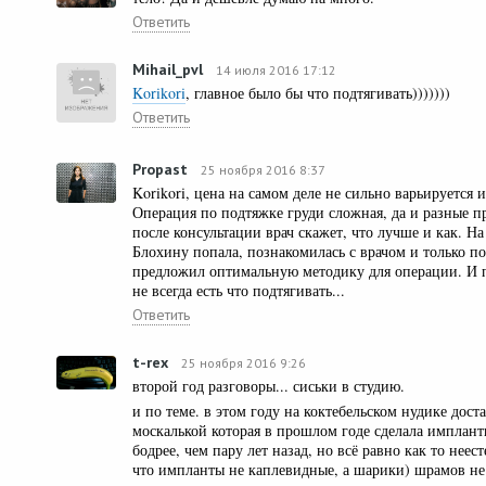
Ответить
Mihail_pvl
14 июля 2016 17:12
Korikori
, главное было бы что подтягивать)))))))
Ответить
Propast
25 ноября 2016 8:37
Korikori, цена на самом деле не сильно варьируется 
Операция по подтяжке груди сложная, да и разные п
после консультации врач скажет, что лучше и как. Н
Блохину попала, познакомилась с врачом и только по
предложил оптимальную методику для операции. И п
не всегда есть что подтягивать...
Ответить
t-rex
25 ноября 2016 9:26
второй год разговоры... сиськи в студию.
и по теме. в этом году на коктебельском нудике дост
москалькой которая в прошлом годе сделала имплант
бодрее, чем пару лет назад, но всё равно как то нее
что импланты не каплевидные, а шарики) шрамов не