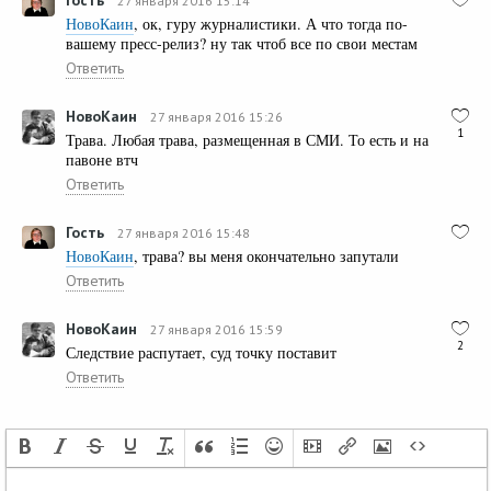
27 января 2016 15:14
НовоКаин
, ок, гуру журналистики. А что тогда по-
вашему пресс-релиз? ну так чтоб все по свои местам
Ответить
НовоКаин
27 января 2016 15:26
1
Трава. Любая трава, размещенная в СМИ. То есть и на
павоне втч
Ответить
Гость
27 января 2016 15:48
НовоКаин
, трава? вы меня окончательно запутали
Ответить
НовоКаин
27 января 2016 15:59
2
Следствие распутает, суд точку поставит
Ответить