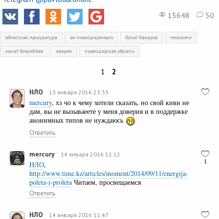
15648
50
областная прокуратура
ао павлодарэнерго
булат бакауов
теплосети
канат бозумбаев
авария
павлодарская область
1
2
НЛО
13 января 2016 23:33
mercury
, хз чо к чему хотели сказать, но свой киви не
дам, вы не вызываеете у меня доверия и в поддержке
анонимных типов не нуждаюсь
Ответить
mercury
14 января 2016 11:12
1
НЛО
,
http://www.time.kz/articles/moment/2014/09/11/energija-
poleta-i-proleta
Читаем, просвещаемся
Ответить
НЛО
14 января 2016 11:47