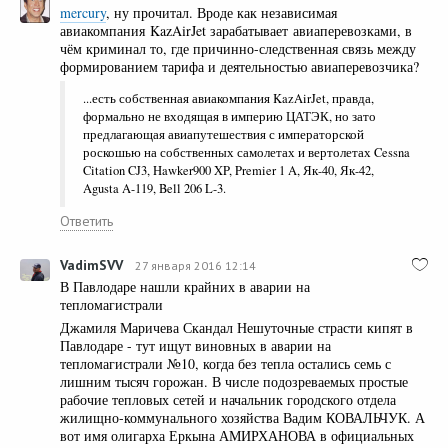
mercury
, ну прочитал. Вроде как независимая
авиакомпания KazAirJet зарабатывает авиаперевозками, в
чём криминал то, где причинно-следственная связь между
формированием тарифа и деятельностью авиаперевозчика?
...есть собственная авиакомпания KazAirJet, правда,
формально не входящая в империю ЦАТЭК, но зато
предлагающая авиапутешествия с императорской
роскошью на собственных самолетах и вертолетах Cessna
Citation CJ3, Hawker900 XP, Premier 1 A, Як-40, Як-42,
Agusta A-119, Bell 206 L-3.
Ответить
VadimSVV
27 января 2016 12:14
В Павлодаре нашли крайних в аварии на
тепломагистрали
Джамиля Маричева Скандал Нешуточные страсти кипят в
Павлодаре - тут ищут виновных в аварии на
тепломагистрали №10, когда без тепла остались семь с
лишним тысяч горожан. В числе подозреваемых простые
рабочие тепловых сетей и начальник городского отдела
жилищно-коммунального хозяйства Вадим КОВАЛЬЧУК. А
вот имя олигарха Еркына АМИРХАНОВА в официальных