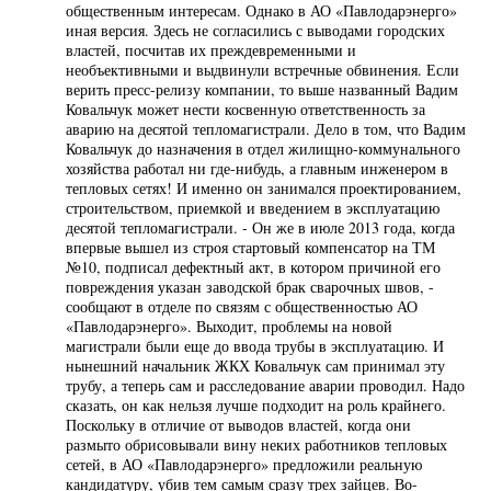
общественным интересам. Однако в АО «Павлодарэнерго»
иная версия. Здесь не согласились с выводами городских
властей, посчитав их преждевременными и
необъективными и выдвинули встречные обвинения. Если
верить пресс-релизу компании, то выше названный Вадим
Ковальчук может нести косвенную ответственность за
аварию на десятой тепломагистрали. Дело в том, что Вадим
Ковальчук до назначения в отдел жилищно-коммунального
хозяйства работал ни где-нибудь, а главным инженером в
тепловых сетях! И именно он занимался проектированием,
строительством, приемкой и введением в эксплуатацию
десятой тепломагистрали. - Он же в июле 2013 года, когда
впервые вышел из строя стартовый компенсатор на ТМ
№10, подписал дефектный акт, в котором причиной его
повреждения указан заводской брак сварочных швов, -
сообщают в отделе по связям с общественностью АО
«Павлодарэнерго». Выходит, проблемы на новой
магистрали были еще до ввода трубы в эксплуатацию. И
нынешний начальник ЖКХ Ковальчук сам принимал эту
трубу, а теперь сам и расследование аварии проводил. Надо
сказать, он как нельзя лучше подходит на роль крайнего.
Поскольку в отличие от выводов властей, когда они
размыто обрисовывали вину неких работников тепловых
сетей, в АО «Павлодарэнерго» предложили реальную
кандидатуру, убив тем самым сразу трех зайцев. Во-