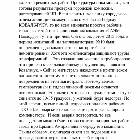
качество ремонтных работ. Прокуратура пока молчит, зато
готовы результаты проверки городской комиссии,
расследовавшей ЧП. Если верить начальнику городского
отдела жилищно-коммунального хозяйства Вадиму
КОВАЛЬЧУКУ, то во всем виноваты простые рабочие
тепловых сетей и аффилированная компания «САЭМ
Павлодар» тут ни при чем. С его слов, летом 2015 года, в
период испытаний, на тепломагистрали №10 были
повреждены два компенсатора, которые были
демонтированы. Хотя эти компенсаторы защищают трубы
от деформаций. - Это создало напряжение в трубопроводе,
что привело к его дальнейшему разрушению, - пояснил
Ковальчук. - Сейчас магистраль находится в критическом
напряжении, поэтому мы не исключаем повторного
повреждения на этой магистрали. Поэтому сейчас
температурный и гидравлический режимы остаются
неизменными. Это значит, что если наружная температура
снизится до 30-35 градусов, у жителей будет недогрев. По
этой версии, всему виной непрофессионализм рабочих
ТОО «Павлодарские тепловые сети», которые запороли
компенсаторы. И если авария повторится, то все
последствия можно будет снова списать на простых работяг,
забыв про Еркына Амирханова и череду его компаний.
Таким образом, с олигарха сняли все подозрения в
преследовании меркантильных целей вопреки