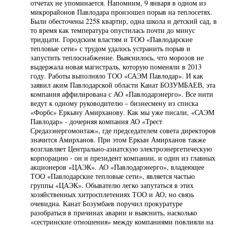
отчетах не упоминается. Напомним, 9 января в одном из
микрорайонов Павлодара произошел порыв на теплосетях.
Были обесточены 2258 квартир, одна школа и детский сад, в
то время как температура опустилась почти до минус
тридцати. Городским властям и ТОО «Павлодарские
тепловые сети» с трудом удалось устранить порыв и
запустить теплоснабжение. Выяснилось, что морозов не
выдержала новая магистраль, которую поменяли в 2013
году. Работы выполняло ТОО «САЭМ Павлодар». И как
заявил аким Павлодарской области Канат БОЗУМБАЕВ, эта
компания аффилирована с АО «Павлодарэнерго». Все нити
ведут к одному руководителю – бизнесмену из списка
«Форбс» Еркыну Амирханову. Как мы уже писали, «САЭМ
Павлодар» - дочерняя компания АО «Трест
Средазэнергомонтаж», где председателем совета директоров
значится Амирханов. При этом Еркын Амирханов также
возглавляет Центрально-азиатскую электроэнергетическую
корпорацию - он и президент компании, и один из главных
акционеров «ЦАЭК». АО «Павлодарэнерго», владеющее
ТОО «Павлодарские тепловые сети», является частью
группы «ЦАЭК». Обывателю легко запутаться в этих
хозяйственных хитросплетениях ТОО и АО, но связь
очевидна. Канат Бозумбаев поручил прокуратуре
разобраться в причинах аварии и выяснить, насколько
«сестринские отношения» между компаниями повлияли на