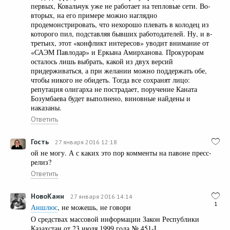
первых, Ковальчук уже не работает на тепловые сети. Во-
вторых, на его примере можно наглядно
продемонстрировать, что нехорошо плевать в колодец из
которого пил, подставляя бывших работодателей. Ну, и в-
третьих, этот «конфликт интересов» уводит внимание от
«САЭМ Павлодар» и Еркына Амирханова. Прокурорам
осталось лишь выбрать, какой из двух версий
придерживаться, а при желании можно поддержать обе,
чтобы никого не обидеть. Тогда все сохранят лицо:
репутация олигарха не пострадает, поручение Каната
Бозумбаева будет выполнено, виновные найдены и
наказаны.
Ответить
Гость
27 января 2016 12:18
ой не могу. А с каких это пор комменты на павоне пресс-
релиз?
Ответить
НовоКаин
27 января 2016 14:14
1
Аншлюс
, не можешь, не говори
О средствах массовой информации Закон Республики
Казахстан от 23 июля 1999 года № 451-I