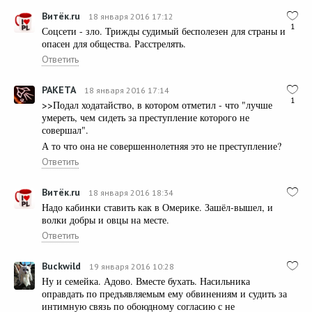
Витёк.ru
18 января 2016 17:12
1
Соцсети - зло. Трижды судимый бесполезен для страны и
опасен для общества. Расстрелять.
Ответить
PAKETA
18 января 2016 17:14
1
>>Подал ходатайство, в котором отметил - что "лучше
умереть, чем сидеть за преступление которого не
совершал".
А то что она не совершеннолетняя это не преступление?
Ответить
Витёк.ru
18 января 2016 18:34
Надо кабинки ставить как в Омерике. Зашёл-вышел, и
волки добры и овцы на месте.
Ответить
Buckwild
19 января 2016 10:28
Ну и семейка. Адово. Вместе бухать. Насильника
оправдать по предъявляемым ему обвинениям и судить за
интимную связь по обоюдному согласию с не