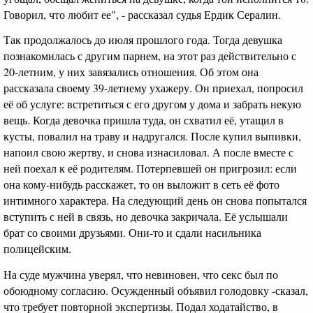
Говорил, что любит ее", - рассказал судья Ердик Сералин.
Так продолжалось до июля прошлого года. Тогда девушка
познакомилась с другим парнем, на этот раз действительно с
20-летним, у них завязались отношения. Об этом она
рассказала своему 39-летнему ухажеру. Он приехал, попросил
её об услуге: встретиться с его другом у дома и забрать некую
вещь. Когда девочка пришла туда, он схватил её, утащил в
кусты, повалил на траву и надругался. После купил выпивки,
напоил свою жертву, и снова изнасиловал. А после вместе с
ней поехал к её родителям. Потерпевшей он пригрозил: если
она кому-нибудь расскажет, то он выложит в сеть её фото
интимного характера. На следующий день он снова попытался
вступить с ней в связь, но девочка закричала. Её услышали
брат со своими друзьями. Они-то и сдали насильника
полицейским.
На суде мужчина уверял, что невиновен, что секс был по
обоюдному согласию. Осужденный объявил голодовку -сказал,
что требует повторной экспертизы. Подал ходатайство, в