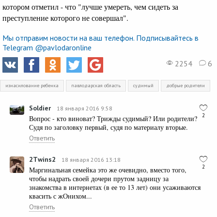
котором отметил - что "лучше умереть, чем сидеть за
преступление которого не совершал".
Мы отправим новости на ваш телефон. Подписывайтесь в
Telegram @pavlodaronline
2254
6
изнасилование ребенка
павлодарская область
судимый
добрые родители
Soldier
18 января 2016 9:58
2
Вопрос - кто виноват? Трижды судимый? Или родители?
Судя по заголовку первый, судя по материалу вторые.
Ответить
2Тwins2
18 января 2016 13:18
2
Маргинальная семейка это же очевидно, вместо того,
чтобы надрать своей дочери прутом задницу за
знакомства в интернетах (в ее то 13 лет) они усаживаются
квасить с жОнихом...
Ответить