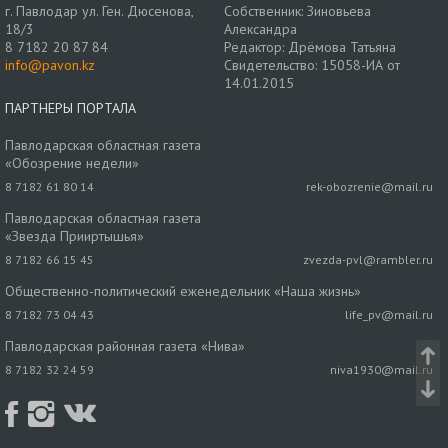
г. Павлодар ул. Ген. Дюсенова,
Собственник: Зиновьева
18/3
Александра
8 7182 20 87 84
Редактор: Дрёмова Татьяна
info@pavon.kz
Свидетельство: 15058-ИА от
14.01.2015
ПАРТНЕРЫ ПОРТАЛА
Павлодарская областная газета
«Обозрение недели»
8 7182 61 80 14
rek-obozrenie@mail.ru
Павлодарская областная газета
«Звезда Прииртышья»
8 7182 66 15 45
zvezda-pvl@rambler.ru
Общественно-политический еженедельник «Наша жизнь»
8 7182 73 04 43
life_pv@mail.ru
Павлодарская районная газета «Нива»
8 7182 32 24 59
niva1930@mail.ru