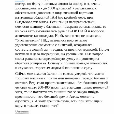
номера по блату и личным связям (а иногда и за очень
хорошие деньги - до 5000 долларов!!) раздавались, с
обязательным довеском в виде визитной карточки
начальника областной ГАИ (по крайней мере, при
Сыздыкове так было). Если гайцы набирались таки
смелости машину с блатными номерами останавливать, то
из окна авто высовывалась рука с ВИЗИТКОЙ и вопросы
автоматически отпадали. Но бывало и это не помогало,
"блюстителями" ПДД изымалось водительское
удостоверение совместно с визиткой, оформлялся
соответствующий акт и водила становился терпилой. Потом
вступали в дело посредники, на уровне нач. ГАИ вопрос
снова решался за определённую сумму и происходила
обратная рокировка. Почему и по чьей команде именно так
и случалось, взрослым людям было понятно сразу.
Сейчас мне кажется (хотя и не совсем уверен), что менты
тормозят машины с понтовыми номерами гораздо больше и
охотнее. Ведь если просто зажиточный, без больших связей
человек отдал 200-400 тысяч тенге за один только номерной
знак, то не потрясти его лишний раз за какую-нибудь
провинность - это большой грех и Аллах может не
одобрить )). А кому грешить охота, если при этом ещё и
карман тяжелее становится?
Ответить