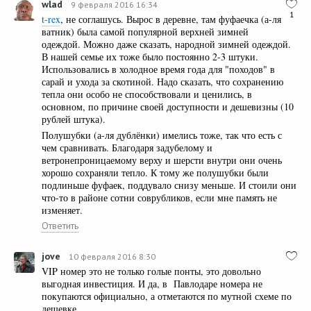
wlad
9 февраля 2016 16:34
1
t-rex
, не соглашусь. Вырос в деревне, там фуфаечка (а-ля
ватник) была самой популярной верхней зимней
одеждой. Можно даже сказать, народной зимней одеждой.
В нашей семье их тоже было постоянно 2-3 штуки.
Использовались в холодное время года для "походов" в
сарай и ухода за скотиной. Надо сказать, что сохранению
тепла они особо не способствовали и ценились, в
основном, по причине своей доступности и дешевизны (10
рублей штука).
Полушубки (а-ля дублёнки) имелись тоже, так что есть с
чем сравнивать. Благодаря задубелому и
ветронепроницаемому верху и шерсти внутри они очень
хорошо сохраняли тепло. К тому же полушубки были
подлиньше фуфаек, поддувало снизу меньше. И стоили они
что-то в районе сотни соврубликов, если мне память не
изменяет.
Ответить
jove
10 февраля 2016 8:30
VIP номер это не только голые понты, это довольно
выгодная инвестиция. И да, в Павлодаре номера не
покупаются официально, а отметаются по мутной схеме по
дешевке.