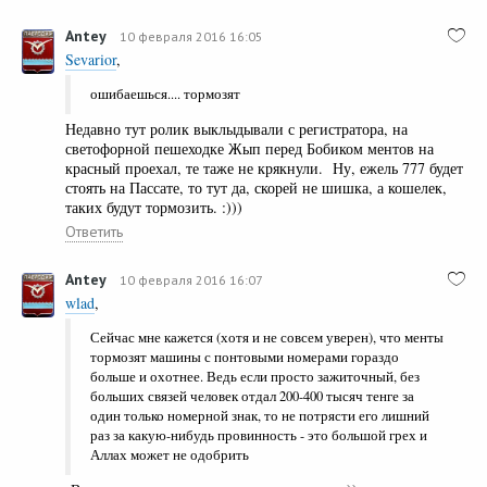
Antey
10 февраля 2016 16:05
Sevarior
,
ошибаешься.... тормозят
Недавно тут ролик выклыдывали с регистратора, на
светофорной пешеходке Жып перед Бобиком ментов на
красный проехал, те таже не крякнули. Ну, ежель 777 будет
стоять на Пассате, то тут да, скорей не шишка, а кошелек,
таких будут тормозить. :)))
Ответить
Antey
10 февраля 2016 16:07
wlad
,
Сейчас мне кажется (хотя и не совсем уверен), что менты
тормозят машины с понтовыми номерами гораздо
больше и охотнее. Ведь если просто зажиточный, без
больших связей человек отдал 200-400 тысяч тенге за
один только номерной знак, то не потрясти его лишний
раз за какую-нибудь провинность - это большой грех и
Аллах может не одобрить