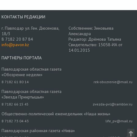
КОНТАКТЫ РЕДАКЦИИ
г. Павлодар ул. Ген. Дюсенова,
Собственник: Зиновьева
18/3
Александра
8 7182 20 87 84
Редактор: Дрёмова Татьяна
info@pavon.kz
Свидетельство: 15058-ИА от
14.01.2015
ПАРТНЕРЫ ПОРТАЛА
Павлодарская областная газета
«Обозрение недели»
8 7182 61 80 14
rek-obozrenie@mail.ru
Павлодарская областная газета
«Звезда Прииртышья»
8 7182 66 15 45
zvezda-pvl@rambler.ru
Общественно-политический еженедельник «Наша жизнь»
8 7182 73 04 43
life_pv@mail.ru
Павлодарская районная газета «Нива»