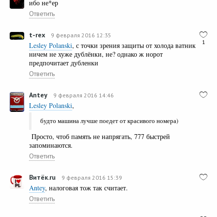
ибо не*ер
Ответить
t-rex
9 февраля 2016 12:35
1
Lesley Polanski
, с точки зрения защиты от холода ватник
ничем не хуже дублёнки, не? однако ж норот
предпочитает дубленки
Ответить
Antey
9 февраля 2016 14:46
Lesley Polanski
,
будто машина лучше поедет от красивого номера)
Просто, чтоб память не напрягать, 777 быстрей
запоминаются.
Ответить
Витёк.ru
9 февраля 2016 15:39
Antey
, налоговая тож так считает.
Ответить